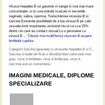
Virusul hepatitei B se gaseste in sange in cea mai mare
concentratie, si in concentratii scazute in secretiile
vaginale, saliva, sperma. Transmiterea virusului B si
sarcina Existenta posibilitatii de a lua virusul B pe cale
sexuala este importanta, existand riscul ca cca 25%
dintre cei care au contact sexual cu o persoana cu
virusul B …
Citește mai mult
Efectul virusului B asupra
fertilitatii cuplului
Categorii
Sarcina (gravida) si virusurile hepatitei B si C
,
Sarcina si bolile de ficat si fiere
Etichete
cand este mai
grav
,
virus b fertilitate
,
virus b fertilizare
,
virus b
sarcina
Lasă un comentariu
IMAGINI MEDICALE, DIPLOME
SPECIALIZARE