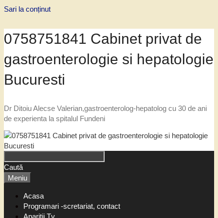
Sari la conținut
0758751841 Cabinet privat de
gastroenterologie si hepatologie
Bucuresti
Dr Ditoiu Alecse Valerian,gastroenterolog-hepatolog cu 30 de ani
de experienta la spitalul Fundeni
Caută
Meniu
Acasa
Programari -scretariat, contact
Aparitii Tv