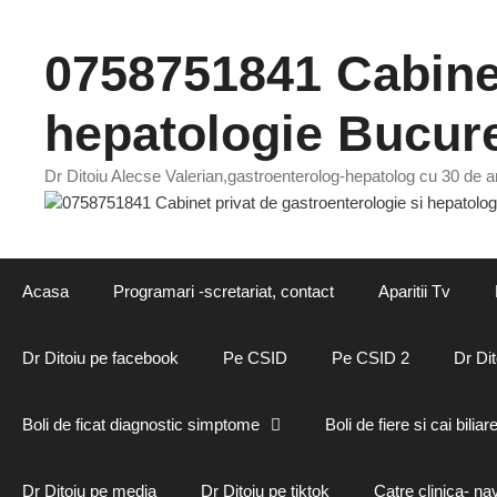
Sari
la
0758751841 Cabinet
conținut
hepatologie Bucure
Dr Ditoiu Alecse Valerian,gastroenterolog-hepatolog cu 30 de an
Acasa
Programari -scretariat, contact
Aparitii Tv
Dr Ditoiu pe facebook
Pe CSID
Pe CSID 2
Dr Dit
Boli de ficat diagnostic simptome
Boli de fiere si cai biliar
Dr Ditoiu pe media
Dr Ditoiu pe tiktok
Catre clinica- na