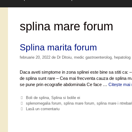
splina mare forum
Splina marita forum
februarie 20, 2022
de
Dr Ditoiu, medic gastroenterolog, hepatolog
Daca aveti simptome in zona splinei este bine sa stiti ca: –
de splina sunt rare – Cea mai frecventa cauza de splina ma
se pune prin ecografie abdominala Ce face …
Citește mai 
C
Boli de splina
,
Splina si bolile ei
a
E
splenomegalia forum
,
splina mare forum
,
splina mare i ntrebar
t
t
Lasă un comentariu
e
i
g
c
o
h
r
e