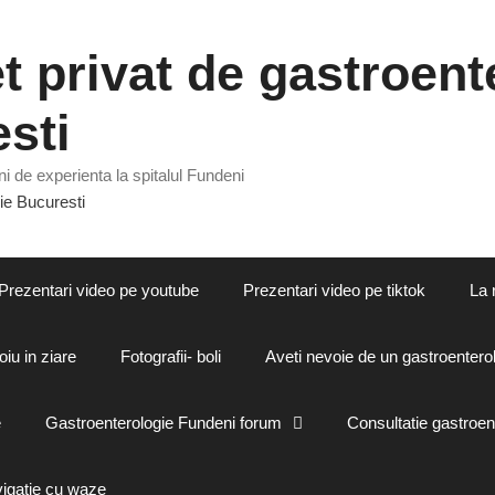
 privat de gastroente
sti
i de experienta la spitalul Fundeni
Prezentari video pe youtube
Prezentari video pe tiktok
La 
oiu in ziare
Fotografii- boli
Aveti nevoie de un gastroenterol
e
Gastroenterologie Fundeni forum
Consultatie gastroen
vigatie cu waze