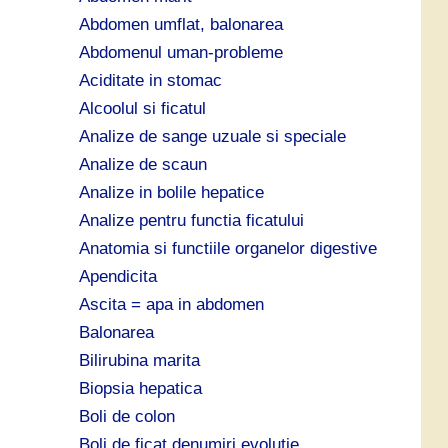
ă
Abdomen umflat, balonarea
:
Abdomenul uman-probleme
Aciditate in stomac
Alcoolul si ficatul
Analize de sange uzuale si speciale
Analize de scaun
Analize in bolile hepatice
Analize pentru functia ficatului
Anatomia si functiile organelor digestive
Apendicita
Ascita = apa in abdomen
Balonarea
Bilirubina marita
Biopsia hepatica
Boli de colon
Boli de ficat denumiri evolutie