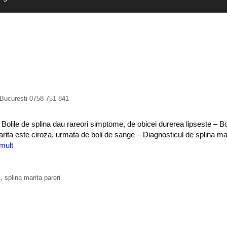
 Bucuresti 0758 751 841
 Bolile de splina dau rareori simptome, de obicei durerea lipseste – Bo
rita este ciroza, urmata de boli de sange – Diagnosticul de splina ma
mult
S
p
l
i
i
,
splina marita pareri
n
a
m
a