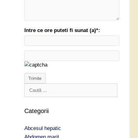
Intre ce ore puteti fi sunat (a)*:
Trimite
C
a
u
t
Categorii
ă
d
Abcesul hepatic
u
p
Abdomen marit