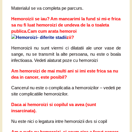
Materialul se va completa pe parcurs.
Hemoroizii se iau? Am mancarimi la fund si mi-e frica
sa nu fi luat hemoroizi de undeva de la o toaleta
publica.Cam cum arata hemoroi
zii?
Hemoroizii nu sunt viermi ci dilatatii ale unor vase de
sange, nu se transmit la alte persoana, nu este o boala
infectioasa. Vedeti alaturat poze cu hemoroizi
Am hemoroizi de mai multi ani si imi este frica sa nu
dea in cancer, este posibil?
Cancerul nu este o complicatia a hemoroizilor – vedeti pe
site complicatiile hemoroizilor.
Daca ai hemoroizi si copilul va avea (sunt
insarcinata).
Nu este nici o legatura intre hemoroizii dvs si copil
Am o ruda cu hemoroizi, si acum cica a facut cancer