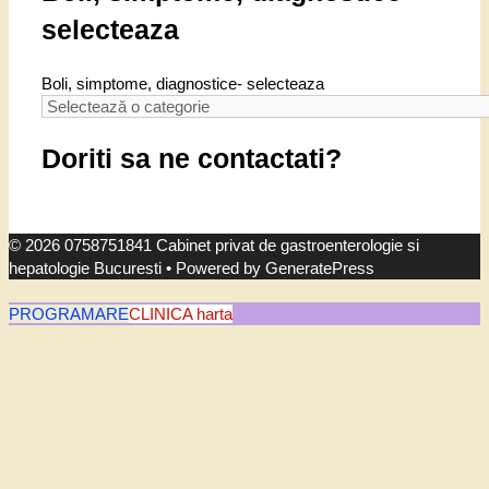
selecteaza
Boli, simptome, diagnostice- selecteaza
Doriti sa ne contactati?
© 2026 0758751841 Cabinet privat de gastroenterologie si
hepatologie Bucuresti
• Powered by
GeneratePress
PROGRAMARE
CLINICA harta