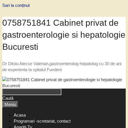
Sari la conținut
0758751841 Cabinet privat de
gastroenterologie si hepatologie
Bucuresti
Dr Ditoiu Alecse Valerian,gastroenterolog-hepatolog cu 30 de ani
de experienta la spitalul Fundeni
Caută
Meniu
Acasa
Programari -scretariat, contact
Aparitii Tv