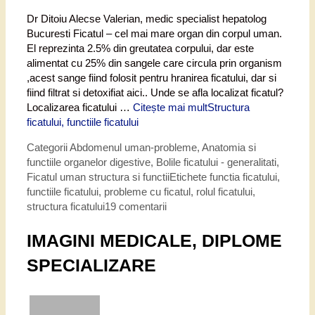
Dr Ditoiu Alecse Valerian, medic specialist hepatolog
Bucuresti Ficatul – cel mai mare organ din corpul uman.
El reprezinta 2.5% din greutatea corpului, dar este
alimentat cu 25% din sangele care circula prin organism
,acest sange fiind folosit pentru hranirea ficatului, dar si
fiind filtrat si detoxifiat aici.. Unde se afla localizat ficatul?
Localizarea ficatului …
Citește mai mult
Structura
ficatului, functiile ficatului
Categorii
Abdomenul uman-probleme
,
Anatomia si
functiile organelor digestive
,
Bolile ficatului - generalitati
,
Ficatul uman structura si functii
Etichete
functia ficatului
,
functiile ficatului
,
probleme cu ficatul
,
rolul ficatului
,
structura ficatului
19 comentarii
IMAGINI MEDICALE, DIPLOME
SPECIALIZARE