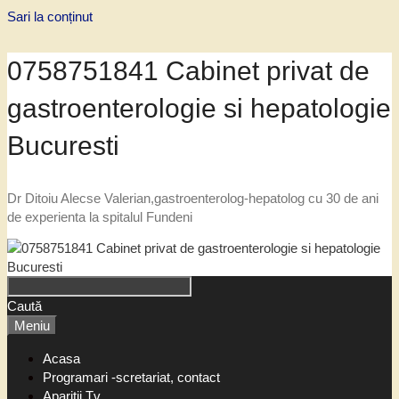
Sari la conținut
0758751841 Cabinet privat de
gastroenterologie si hepatologie
Bucuresti
Dr Ditoiu Alecse Valerian,gastroenterolog-hepatolog cu 30 de ani
de experienta la spitalul Fundeni
Caută
Meniu
Acasa
Programari -scretariat, contact
Aparitii Tv