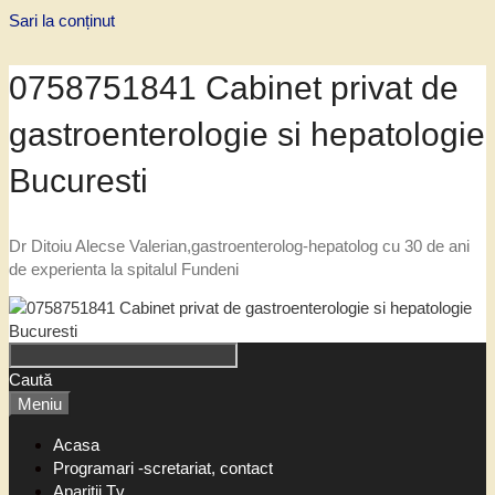
Sari la conținut
0758751841 Cabinet privat de
gastroenterologie si hepatologie
Bucuresti
Dr Ditoiu Alecse Valerian,gastroenterolog-hepatolog cu 30 de ani
de experienta la spitalul Fundeni
Caută
Meniu
Acasa
Programari -scretariat, contact
Aparitii Tv