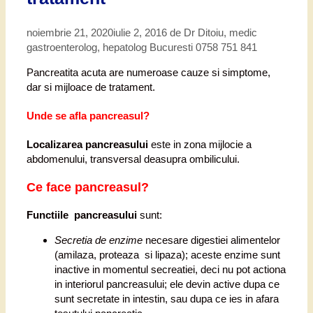
noiembrie 21, 2020
iulie 2, 2016
de
Dr Ditoiu, medic
gastroenterolog, hepatolog Bucuresti 0758 751 841
Pancreatita acuta are numeroase cauze si simptome,
dar si mijloace de tratament.
Unde se afla pancreasul?
Localizarea pancreasului
este in zona mijlocie a
abdomenului, transversal deasupra ombilicului.
Ce face pancreasul?
Functiile pancreasului
sunt:
Secretia de enzime
necesare digestiei alimentelor
(amilaza, proteaza si lipaza); aceste enzime sunt
inactive in momentul secreatiei, deci nu pot actiona
in interiorul pancreasului; ele devin active dupa ce
sunt secretate in intestin, sau dupa ce ies in afara