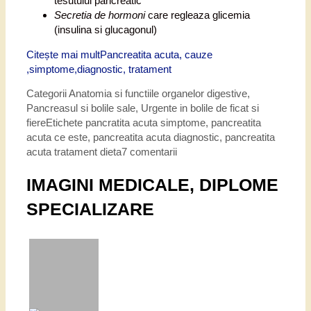
tesutului pancreatic
Secretia de hormoni
care regleaza glicemia
(insulina si glucagonul)
Citește mai mult
Pancreatita acuta, cauze
,simptome,diagnostic, tratament
Categorii
Anatomia si functiile organelor digestive
,
Pancreasul si bolile sale
,
Urgente in bolile de ficat si
fiere
Etichete
pancratita acuta simptome
,
pancreatita
acuta ce este
,
pancreatita acuta diagnostic
,
pancreatita
acuta tratament dieta
7 comentarii
IMAGINI MEDICALE, DIPLOME
SPECIALIZARE