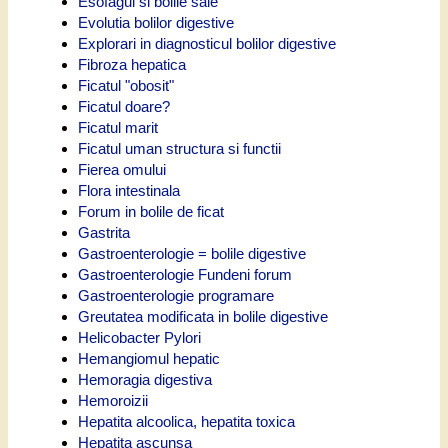
Esofagul si bolile sale
Evolutia bolilor digestive
Explorari in diagnosticul bolilor digestive
Fibroza hepatica
Ficatul "obosit"
Ficatul doare?
Ficatul marit
Ficatul uman structura si functii
Fierea omului
Flora intestinala
Forum in bolile de ficat
Gastrita
Gastroenterologie = bolile digestive
Gastroenterologie Fundeni forum
Gastroenterologie programare
Greutatea modificata in bolile digestive
Helicobacter Pylori
Hemangiomul hepatic
Hemoragia digestiva
Hemoroizii
Hepatita alcoolica, hepatita toxica
Hepatita ascunsa