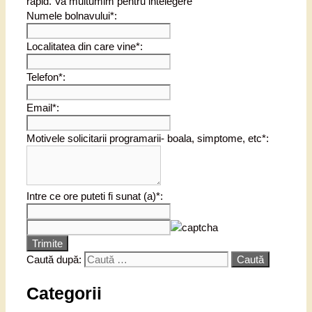
rapid. Va multumim pentru intelegere
Numele bolnavului*:
Localitatea din care vine*:
Telefon*:
Email*:
Motivele solicitarii programarii- boala, simptome, etc*:
Intre ce ore puteti fi sunat (a)*:
Trimite
Caută după:
Categorii