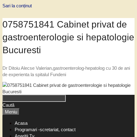
Sari la conținut
0758751841 Cabinet privat de
gastroenterologie si hepatologie
Bucuresti
Dr Ditoiu Alecse Valerian,gastroenterolog-hepatolog cu 30 de ani
de experienta la spitalul Fundeni
Caută
Meniu
Acasa
Programari -scretariat, contact
Aparitii Tv