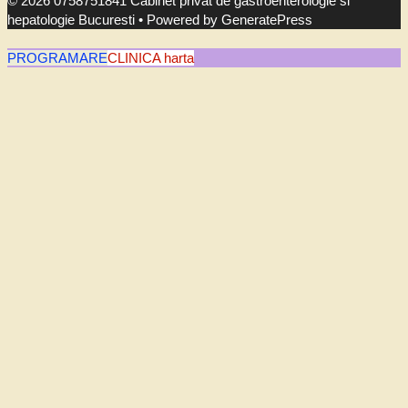
© 2026 0758751841 Cabinet privat de gastroenterologie si
hepatologie Bucuresti
• Powered by
GeneratePress
PROGRAMARE
CLINICA harta