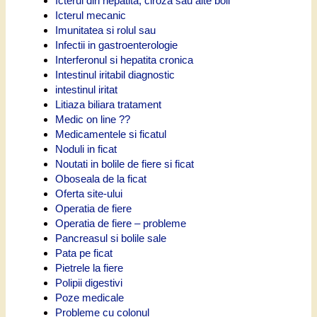
Icterul din hepatita, ciroza sau alte boli
Icterul mecanic
Imunitatea si rolul sau
Infectii in gastroenterologie
Interferonul si hepatita cronica
Intestinul iritabil diagnostic
intestinul iritat
Litiaza biliara tratament
Medic on line ??
Medicamentele si ficatul
Noduli in ficat
Noutati in bolile de fiere si ficat
Oboseala de la ficat
Oferta site-ului
Operatia de fiere
Operatia de fiere – probleme
Pancreasul si bolile sale
Pata pe ficat
Pietrele la fiere
Polipii digestivi
Poze medicale
Probleme cu colonul