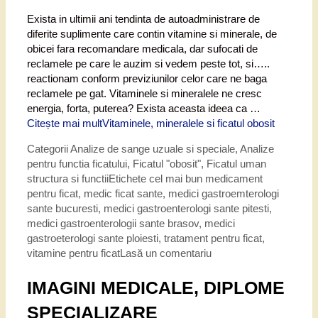
Exista in ultimii ani tendinta de autoadministrare de
diferite suplimente care contin vitamine si minerale, de
obicei fara recomandare medicala, dar sufocati de
reclamele pe care le auzim si vedem peste tot, si…..
reactionam conform previziunilor celor care ne baga
reclamele pe gat. Vitaminele si mineralele ne cresc
energia, forta, puterea? Exista aceasta ideea ca …
Citește mai mult
Vitaminele, mineralele si ficatul obosit
Categorii
Analize de sange uzuale si speciale
,
Analize
pentru functia ficatului
,
Ficatul "obosit"
,
Ficatul uman
structura si functii
Etichete
cel mai bun medicament
pentru ficat
,
medic ficat sante
,
medici gastroemterologi
sante bucuresti
,
medici gastroenterologi sante pitesti
,
medici gastroenterologii sante brasov
,
medici
gastroeterologi sante ploiesti
,
tratament pentru ficat
,
vitamine pentru ficat
Lasă un comentariu
IMAGINI MEDICALE, DIPLOME
SPECIALIZARE