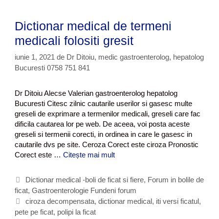
Dictionar medical de termeni
medicali folositi gresit
iunie 1, 2021
de
Dr Ditoiu, medic gastroenterolog, hepatolog
Bucuresti 0758 751 841
Dr Ditoiu Alecse Valerian gastroenterolog hepatolog
Bucuresti Citesc zilnic cautarile userilor si gasesc multe
greseli de exprimare a termenilor medicali, greseli care fac
dificila cautarea lor pe web. De aceea, voi posta aceste
greseli si termenii corecti, in ordinea in care le gasesc in
cautarile dvs pe site. Ceroza Corect este ciroza Pronostic
Corect este …
Citește mai mult
D
i
c
C
Dictionar medical -boli de ficat si fiere
,
Forum in bolile de
t
ficat
a
,
Gastroenterologie Fundeni forum
i
t
E
ciroza decompensata
,
dictionar medical
,
iti versi ficatul
,
o
pete pe ficat
e
t
,
polipi la ficat
n