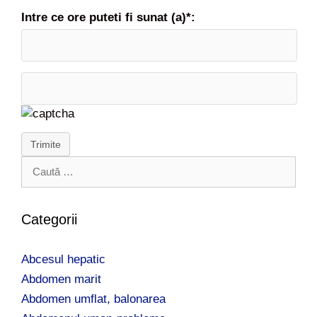
Intre ce ore puteti fi sunat (a)*:
Trimite
C
a
u
t
Categorii
ă
d
Abcesul hepatic
u
p
Abdomen marit
ă
Abdomen umflat, balonarea
: