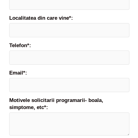
i
c
a
Localitatea din care vine*:
l
i
f
o
Telefon*:
l
o
s
i
Email*:
t
i
g
r
e
Motivele solicitarii programarii- boala,
s
simptome, etc*:
i
t