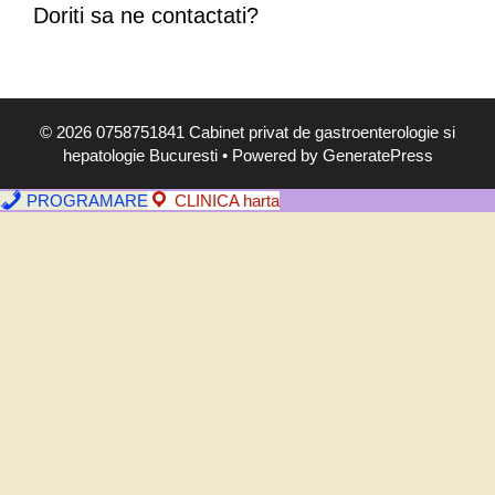
i
Doriti sa ne contactati?
,
s
i
m
© 2026 0758751841 Cabinet privat de gastroenterologie si
p
hepatologie Bucuresti
• Powered by
GeneratePress
t
o
PROGRAMARE
CLINICA harta
m
e
,
d
i
a
g
n
o
s
t
i