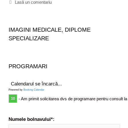
g
i
Lasă un comentariu
a
o
c
r
r
h
m
i
e
e
i
t
d
IMAGINI MEDICALE, DIPLOME
e
i
SPECIALIZARE
c
a
l
d
e
PROGRAMARI
t
e
r
Calendarul se încarcă...
m
Powered by
Booking Calendar
e
10
- Am primit solicitarea dvs de programare pentru consult la
n
i
m
e
Numele bolnavului*:
d