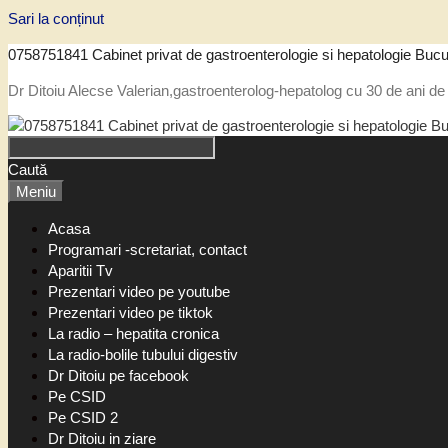
Sari la conținut
0758751841 Cabinet privat de gastroenterologie si hepatologie Bucu
Dr Ditoiu Alecse Valerian,gastroenterolog-hepatolog cu 30 de ani de 
Caută
Meniu
Acasa
Programari -scretariat, contact
Aparitii Tv
Prezentari video pe youtube
Prezentari video pe tiktok
La radio – hepatita cronica
La radio-bolile tubului digestiv
Dr Ditoiu pe facebook
Pe CSID
Pe CSID 2
Dr Ditoiu in ziare