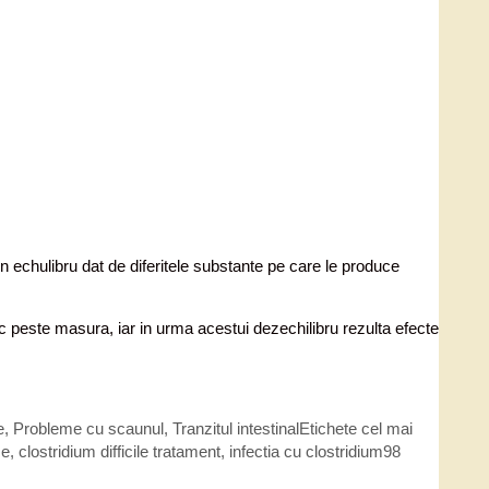
un echulibru dat de diferitele substante pe care le produce
sc peste masura, iar in urma acestui dezechilibru rezulta efecte
e
,
Probleme cu scaunul
,
Tranzitul intestinal
Etichete
cel mai
me
,
clostridium difficile tratament
,
infectia cu clostridium
98