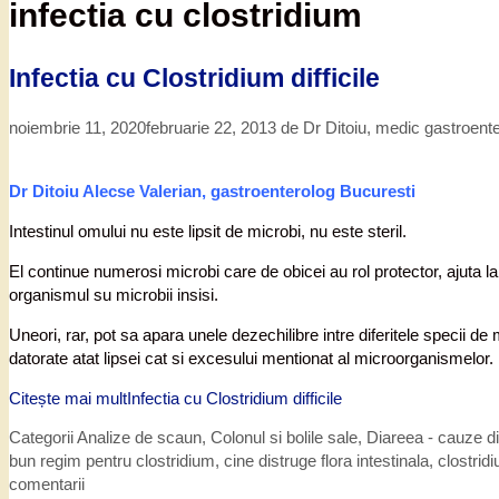
infectia cu clostridium
Infectia cu Clostridium difficile
noiembrie 11, 2020
februarie 22, 2013
de
Dr Ditoiu, medic gastroent
Dr Ditoiu Alecse Valerian, gastroenterolog Bucuresti
Intestinul omului nu este lipsit de microbi, nu este steril.
El continue numerosi microbi care de obicei au rol protector, ajuta la
organismul su microbii insisi.
Uneori, rar, pot sa apara unele dezechilibre intre diferitele specii 
datorate atat lipsei cat si excesului mentionat al microorganismelor.
Citește mai mult
Infectia cu Clostridium difficile
Categorii
Analize de scaun
,
Colonul si bolile sale
,
Diareea - cauze d
bun regim pentru clostridium
,
cine distruge flora intestinala
,
clostridi
comentarii