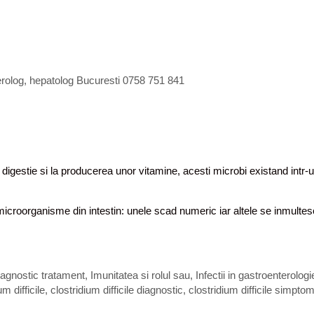
erolog, hepatolog Bucuresti 0758 751 841
 digestie si la producerea unor vitamine, acesti microbi existand intr-
de microorganisme din intestin: unele scad numeric iar altele se inmulte
iagnostic tratament
,
Imunitatea si rolul sau
,
Infectii in gastroenterologi
um difficile
,
clostridium difficile diagnostic
,
clostridium difficile simpto