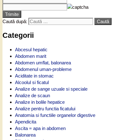
Trimite
Caută după:
Categorii
Abcesul hepatic
Abdomen marit
Abdomen umflat, balonarea
Abdomenul uman-probleme
Aciditate in stomac
Alcoolul si ficatul
Analize de sange uzuale si speciale
Analize de scaun
Analize in bolile hepatice
Analize pentru functia ficatului
Anatomia si functiile organelor digestive
Apendicita
Ascita = apa in abdomen
Balonarea