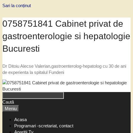
Sari la conținut
0758751841 Cabinet privat de
gastroenterologie si hepatologie
Bucuresti
Dr Ditoiu Alecse Valerian,gastroenterolog-hepatolog cu 30 de ani
de experienta la spitalul Fundeni
Caută
Meniu
Acasa
Programari -scretariat, contact
Aparitii Tv