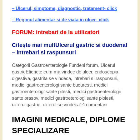
– Ulcerul, simptome, diagnostic, tratament- click
– Regimul alimentar si de viata in ulcer- click
FORUM: intrebari de la utilizatori
Citește mai mult
Ulcerul gastric si duodenal
– intrebari si raspunsuri
Categorii
Gastroenterologie Fundeni forum
,
Ulcerul
gastric
Etichete
cum ma vindec de ulcer
,
endoscopia
digestiva
,
gastrita se vindeca
,
intrebari si raspunsuri
,
medici gastroenterologi sante bucuresti
,
medici
gastroenterologi sante pitesti
,
medici gastroenterologii
sante brasov
,
medici gastroeterologi sante ploiesti
,
ulcerul gastric
,
ulcerul se vindeca
14 comentarii
IMAGINI MEDICALE, DIPLOME
SPECIALIZARE