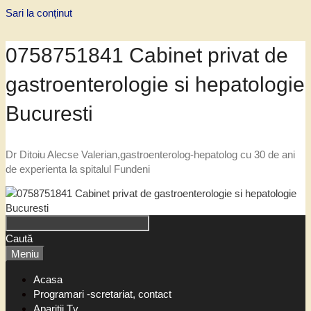
Sari la conținut
0758751841 Cabinet privat de
gastroenterologie si hepatologie
Bucuresti
Dr Ditoiu Alecse Valerian,gastroenterolog-hepatolog cu 30 de ani
de experienta la spitalul Fundeni
Caută
Meniu
Acasa
Programari -scretariat, contact
Aparitii Tv