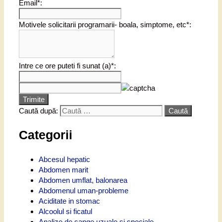
Email*:
Motivele solicitarii programarii- boala, simptome, etc*:
Intre ce ore puteti fi sunat (a)*:
Trimite
Caută după:
Categorii
Abcesul hepatic
Abdomen marit
Abdomen umflat, balonarea
Abdomenul uman-probleme
Aciditate in stomac
Alcoolul si ficatul
Analize de sange uzuale si speciale