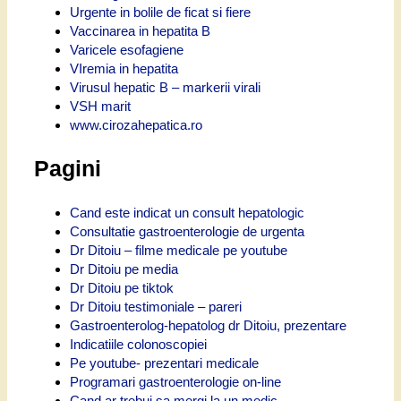
Urgente in bolile de ficat si fiere
Vaccinarea in hepatita B
Varicele esofagiene
VIremia in hepatita
Virusul hepatic B – markerii virali
VSH marit
www.cirozahepatica.ro
Pagini
Cand este indicat un consult hepatologic
Consultatie gastroenterologie de urgenta
Dr Ditoiu – filme medicale pe youtube
Dr Ditoiu pe media
Dr Ditoiu pe tiktok
Dr Ditoiu testimoniale – pareri
Gastroenterolog-hepatolog dr Ditoiu, prezentare
Indicatiile colonoscopiei
Pe youtube- prezentari medicale
Programari gastroenterologie on-line
Cand ar trebui sa mergi la un medic