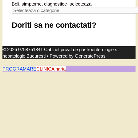
Boli, simptome, diagnostice- selecteaza
Doriti sa ne contactati?
© 2026 0758751841 Cabinet privat de gastroenterologie si
hepatologie Bucuresti
• Powered by
GeneratePress
PROGRAMARE
CLINICA harta