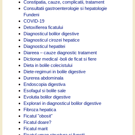
Constipatia, cauze, complicatii, tratament
Consultatii gastroenterologie si hepatologie
Fundeni
COVID-19
Detoxifierea ficatului
Diagnosticul bolilor digestive
Diagnosticul cirozei hepatice
Diagnosticul hepatitei
Diareea – cauze diagnostic tratament
Dictionar medical -boli de ficat si fiere
Dieta in bolile colecistului
Diete-regimuri in bolile digestive
Durerea abdominala
Endoscopia digestiva
Esofagul si bolile sale
Evolutia bolilor digestive
Explorari in diagnosticul bolilor digestive
Fibroza hepatica
Ficatul "obosit"
Ficatul doare?
Ficatul marit
Ficatul uman structura si functii