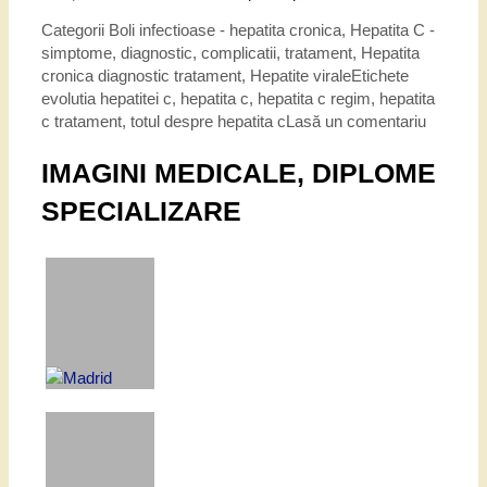
Categorii
Boli infectioase - hepatita cronica
,
Hepatita C -
simptome, diagnostic, complicatii, tratament
,
Hepatita
cronica diagnostic tratament
,
Hepatite virale
Etichete
evolutia hepatitei c
,
hepatita c
,
hepatita c regim
,
hepatita
c tratament
,
totul despre hepatita c
Lasă un comentariu
IMAGINI MEDICALE, DIPLOME
SPECIALIZARE