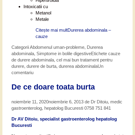
Hipertiroidia
Intoxicatii cu
Metanol
Metale
Citește mai mult
Durerea abdominala –
cauze
Categorii
Abdomenul uman-probleme
,
Durerea
abdominala
,
Simptome in bolile digestive
Etichete
cauze
de durere abdominala
,
cel mai bun tratament pentru
durere
,
durere de burta
,
durerea abdominala
Un
comentariu
De ce doare toata burta
noiembrie 11, 2020
noiembrie 6, 2013
de
Dr Ditoiu, medic
gastroenterolog, hepatolog Bucuresti 0758 751 841
Dr AV Ditoiu, specialist gastroenterolog hepatolog
Bucuresti