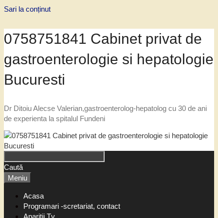
Sari la conținut
0758751841 Cabinet privat de
gastroenterologie si hepatologie
Bucuresti
Dr Ditoiu Alecse Valerian,gastroenterolog-hepatolog cu 30 de ani
de experienta la spitalul Fundeni
Caută
Meniu
Acasa
Programari -scretariat, contact
Aparitii Tv