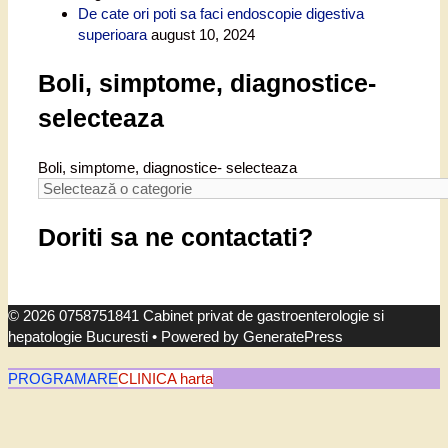
De cate ori poti sa faci endoscopie digestiva
superioara
august 10, 2024
Boli, simptome, diagnostice-
selecteaza
Boli, simptome, diagnostice- selecteaza
Doriti sa ne contactati?
© 2026 0758751841 Cabinet privat de gastroenterologie si
hepatologie Bucuresti
• Powered by
GeneratePress
PROGRAMARE
CLINICA harta