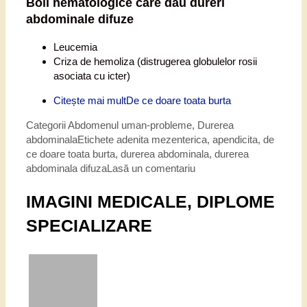
Boli hematologice care dau dureri
abdominale difuze
Leucemia
Criza de hemoliza (distrugerea globulelor rosii
asociata cu icter)
Citește mai mult
De ce doare toata burta
Categorii
Abdomenul uman-probleme
,
Durerea
abdominala
Etichete
adenita mezenterica
,
apendicita
,
de
ce doare toata burta
,
durerea abdominala
,
durerea
abdominala difuza
Lasă un comentariu
IMAGINI MEDICALE, DIPLOME
SPECIALIZARE