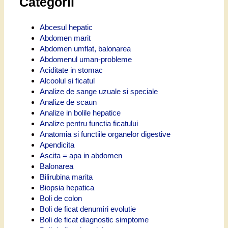
Categorii
Abcesul hepatic
Abdomen marit
Abdomen umflat, balonarea
Abdomenul uman-probleme
Aciditate in stomac
Alcoolul si ficatul
Analize de sange uzuale si speciale
Analize de scaun
Analize in bolile hepatice
Analize pentru functia ficatului
Anatomia si functiile organelor digestive
Apendicita
Ascita = apa in abdomen
Balonarea
Bilirubina marita
Biopsia hepatica
Boli de colon
Boli de ficat denumiri evolutie
Boli de ficat diagnostic simptome