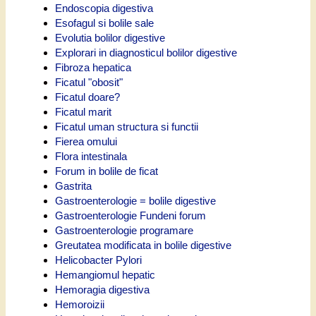
Endoscopia digestiva
Esofagul si bolile sale
Evolutia bolilor digestive
Explorari in diagnosticul bolilor digestive
Fibroza hepatica
Ficatul "obosit"
Ficatul doare?
Ficatul marit
Ficatul uman structura si functii
Fierea omului
Flora intestinala
Forum in bolile de ficat
Gastrita
Gastroenterologie = bolile digestive
Gastroenterologie Fundeni forum
Gastroenterologie programare
Greutatea modificata in bolile digestive
Helicobacter Pylori
Hemangiomul hepatic
Hemoragia digestiva
Hemoroizii