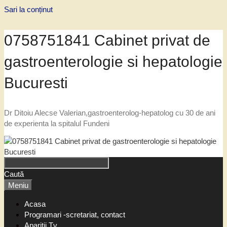
Sari la conținut
0758751841 Cabinet privat de
gastroenterologie si hepatologie
Bucuresti
Dr Ditoiu Alecse Valerian,gastroenterolog-hepatolog cu 30 de ani
de experienta la spitalul Fundeni
Caută
Meniu
Acasa
Programari -scretariat, contact
Aparitii Tv