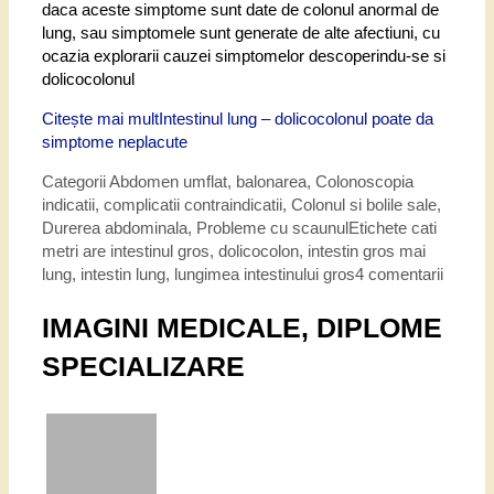
daca aceste simptome sunt date de colonul anormal de
lung, sau simptomele sunt generate de alte afectiuni, cu
ocazia explorarii cauzei simptomelor descoperindu-se si
dolicocolonul
Citește mai mult
Intestinul lung – dolicocolonul poate da
simptome neplacute
Categorii
Abdomen umflat, balonarea
,
Colonoscopia
indicatii, complicatii contraindicatii
,
Colonul si bolile sale
,
Durerea abdominala
,
Probleme cu scaunul
Etichete
cati
metri are intestinul gros
,
dolicocolon
,
intestin gros mai
lung
,
intestin lung
,
lungimea intestinului gros
4 comentarii
IMAGINI MEDICALE, DIPLOME
SPECIALIZARE