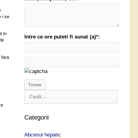
o
 i se
t in
Intre ce ore puteti fi sunat (a)*:
 de
 fara
Trimite
C
a
re
u
t
Categorii
ă
d
Abcesul hepatic
u