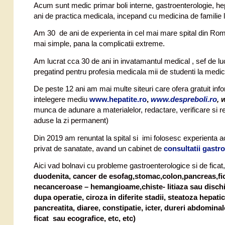
Acum sunt medic primar boli interne, gastroenterologie, he
ani de practica medicala, incepand cu medicina de familie l
Am 30 de ani de experienta in cel mai mare spital din Ro
mai simple, pana la complicatii extreme.
Am lucrat cca 30 de ani in invatamantul medical , sef de lu
pregatind pentru profesia medicala mii de studenti la medicin
De peste 12 ani am mai multe siteuri care ofera gratuit infor
intelegere mediu
www.hepatite.ro
,
www.despreboli.ro
,
w
munca de adunare a materialelor, redactare, verificare si rev
aduse la zi permanent)
Din 2019 am renuntat la spital si imi folosesc experienta a
privat de sanatate, avand un cabinet de
consultatii gastro
Aici vad bolnavi cu probleme gastroenterologice si de ficat
duodenita, cancer de esofag,stomac,colon,pancreas,ficat,
necanceroase – hemangioame,chiste- litiaza sau dischin
dupa operatie, ciroza in diferite stadii, steatoza hepatic
pancreatita, diaree, constipatie, icter, dureri abdomin
ficat sau ecografice, etc, etc)