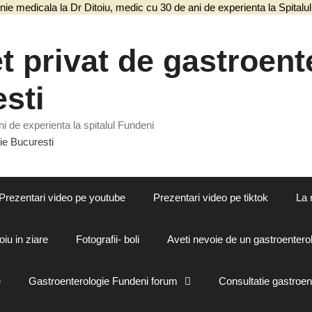
nie medicala la Dr Ditoiu, medic cu 30 de ani de experienta la Spital
 privat de gastroente
sti
i de experienta la spitalul Fundeni
Prezentari video pe youtube
Prezentari video pe tiktok
La 
oiu in ziare
Fotografii- boli
Aveti nevoie de un gastroenterol
e
Gastroenterologie Fundeni forum
Consultatie gastroen