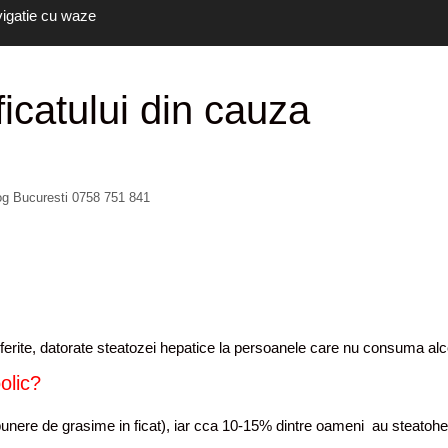
vigatie cu waze
icatului din cauza
log Bucuresti 0758 751 841
iferite, datorate steatozei hepatice la persoanele care nu consuma alc
olic?
unere de grasime in ficat), iar cca 10-15% dintre oameni au steatohe