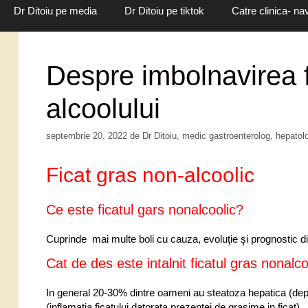
Dr Ditoiu pe media
Dr Ditoiu pe tiktok
Catre clinica- na
Despre imbolnavirea f
alcoolului
septembrie 20, 2022
de
Dr Ditoiu, medic gastroenterolog, hepato
Ficat gras non-alcoolic
Ce este ficatul gars nonalcoolic?
Cuprinde mai multe boli cu cauza, evoluţie şi prognostic d
Cat de des este intalnit ficatul gras nonalco
In general 20-30% dintre oameni au steatoza hepatica (dep
(inflamatia ficatului datorata prezentei de grasime in ficat).