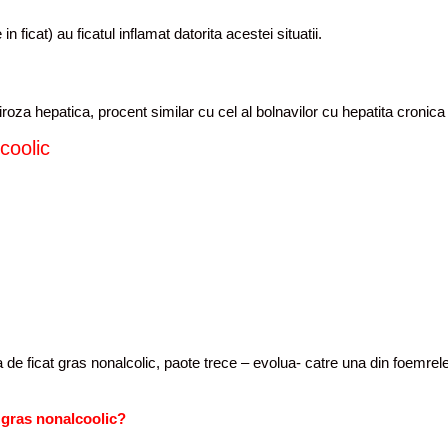
ficat) au ficatul inflamat datorita acestei situatii.
roza hepatica, procent similar cu cel al bolnavilor cu hepatita cronica 
coolic
de ficat gras nonalcolic, paote trece – evolua- catre una din foemrel
l gras nonalcoolic?