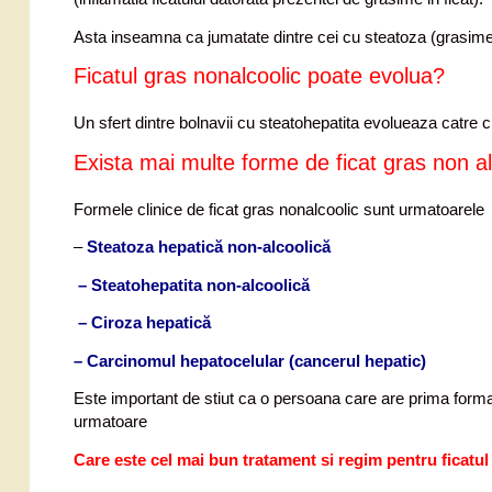
Asta inseamna ca jumatate dintre cei cu steatoza (grasime in 
Ficatul gras nonalcoolic poate evolua?
Un sfert dintre bolnavii cu steatohepatita evolueaza catre ci
Exista mai multe forme de ficat gras non al
Formele clinice de ficat gras nonalcoolic sunt urmatoarele
–
Steatoza hepatică non-alcoolică
– Steatohepatita non-alcoolică
– Ciroza hepatică
– Carcinomul hepatocelular (cancerul hepatic)
Este important de stiut ca o persoana care are prima forma 
urmatoare
Care este cel mai bun tratament si regim pentru ficatu