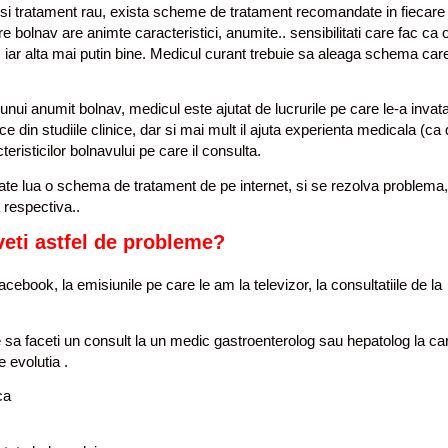
n si tratament rau, exista scheme de tratament recomandate in fiecare
bolnav are animte caracteristici, anumite.. sensibilitati care fac ca 
iar alta mai putin bine. Medicul curant trebuie sa aleaga schema care
i anumit bolnav, medicul este ajutat de lucrurile pe care le-a invata
tice din studiile clinice, dar si mai mult il ajuta experienta medicala (ca
cteristicilor bolnavului pe care il consulta.
poate lua o schema de tratament de pe internet, si se rezolva problema,
a respectiva..
veti astfel de probleme?
ebook, la emisiunile pe care le am la televizor, la consultatiile de la
sa faceti un consult la un medic gastroenterolog sau hepatolog la ca
 evolutia .
ca