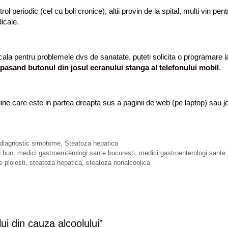
rol periodic (cel cu boli cronice), altii provin de la spital, multi vin pent
icale.
la pentru problemele dvs de sanatate, puteti solicita o programare l
pasand butonul din josul ecranului stanga al telefonului mobil
.
line care este in partea dreapta sus a paginii de web (pe laptop) sau j
t diagnostic simptome
,
Steatoza hepatica
g bun
,
medici gastroemterologi sante bucuresti
,
medici gastroenterologi sante p
 ploiesti
,
steatoza hepatica
,
steatoza nonalcoolica
ui din cauza alcoolului
”