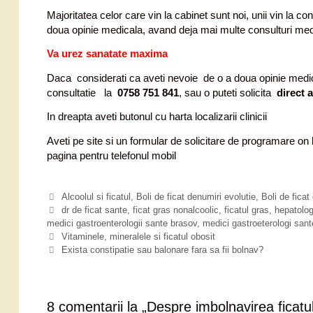
Majoritatea celor care vin la cabinet sunt noi, unii vin la cont
doua opinie medicala, avand deja mai multe consulturi med
Va urez sanatate maxima
Daca considerati ca aveti nevoie de o a doua opinie medica
consultatie la
0758 751 841
, sau o puteti solicita
direct a
In dreapta aveti butonul cu harta localizarii clinicii
Aveti pe site si un formular de solicitare de programare on 
pagina pentru telefonul mobil
C
Alcoolul si ficatul
,
Boli de ficat denumiri evolutie
,
Boli de fica
a
E
dr de ficat sante
,
ficat gras nonalcoolic
,
ficatul gras
,
hepatolo
medici gastroenterologii sante brasov
t
t
,
medici gastroeterologi sante
N
e
i
Vitaminele, mineralele si ficatul obosit
a
g
c
Exista constipatie sau balonare fara sa fii bolnav?
v
o
h
i
r
e
g
i
t
a
i
e
8 comentarii la „
Despre imbolnavirea ficatul