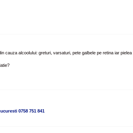
n cauza alcoolului: greturi, varsaturi, pete galbele pe retina iar pielea
latie?
Bucuresti 0758 751 841