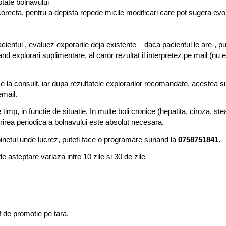
ptate bolnavului
corecta, pentru a depista repede micile modificari care pot sugera evol
entul , evaluez exporarile deja existente – daca pacientul le are-, p
d explorari suplimentare, al caror rezultat il interpretez pe mail (nu 
e la consult, iar dupa rezultatele explorarilor recomandate, acestea s
email.
mp, in functie de situatie. In multe boli cronice (hepatita, ciroza, st
rmarirea periodica a bolnavului este absolut necesara.
binetul unde lucrez, puteti face o programare sunand la
0758751841.
e asteptare variaza intre 10 zile si 30 de zile
 de promotie pe tara.