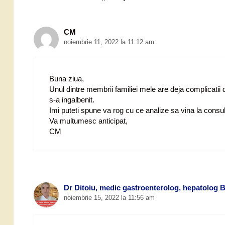
r
e
a
r
CM
t
noiembrie 11, 2022 la 11:12 am
i
c
o
Buna ziua,
l
e
Unul dintre membrii familiei mele are deja complicatii di
s-a ingalbenit.
Imi puteti spune va rog cu ce analize sa vina la consu
Va multumesc anticipat,
CM
Dr Ditoiu, medic gastroenterolog, hepatolog 
noiembrie 15, 2022 la 11:56 am