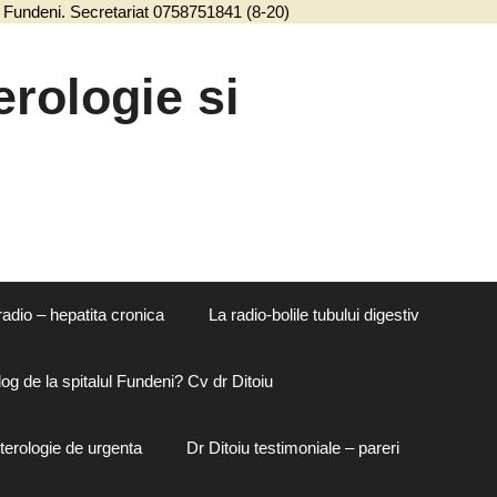
ul Fundeni. Secretariat 0758751841 (8-20)
Sari
la
conținut
rologie si
radio – hepatita cronica
La radio-bolile tubului digestiv
og de la spitalul Fundeni? Cv dr Ditoiu
terologie de urgenta
Dr Ditoiu testimoniale – pareri