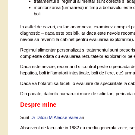
tratamentul si regimul alimentar sunt corecte si ada
monitorizarea (urmarirea) in timp a bolnavului este 
bolii
In astfel de cazuri, eu fac anamneza, examinez complet paci
diagnostic – daca este posibil-,iar daca este nevoie recoman
nevoie sa reveniti la cabinet pentru evaluarea explorarilor).
Regimul alimentar personalizat si tratamentul sunt prescris
completate odata cu evaluarea rezultatelor explorarilor pe 
Daca este nevoie, recomand si control peste o perioada de ti
hepatica, boli inflamatorii intestinale, boli de fiere, etc) u
Daca va hotarati sa faceti o evaluare de specialitate la ca
Din pacate, datorita numarului mare de solicitari, perioada d
Despre mine
Sunt
Dr Ditoiu M Alecse Valeria
n
Absolvent de facultate in 1982 cu media generala zece, sef