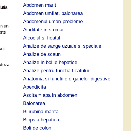
p
Abdomen marit
utia
ă
Abdomen umflat, balonarea
:
Abdomenul uman-probleme
un un
Aciditate in stomac
este
Alcoolul si ficatul
Analize de sange uzuale si speciale
unt
Analize de scaun
Analize in bolile hepatice
eatoza
Analize pentru functia ficatului
Anatomia si functiile organelor digestive
Apendicita
Ascita = apa in abdomen
Balonarea
Bilirubina marita
Biopsia hepatica
Boli de colon