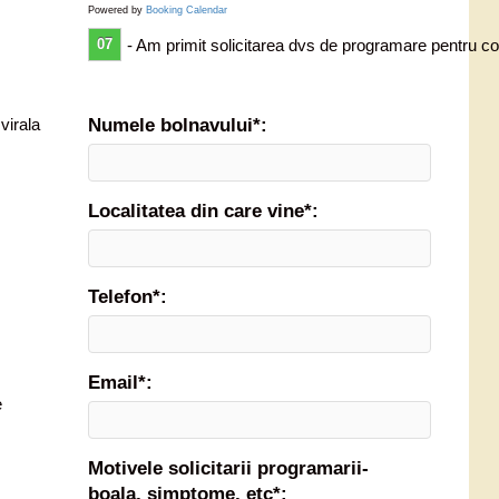
Powered by
Booking Calendar
07
- Am primit solicitarea dvs de programare pentru co
Numele bolnavului*:
virala
Localitatea din care vine*:
Telefon*:
Email*:
e
Motivele solicitarii programarii-
boala, simptome, etc*: