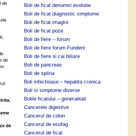
0 de
Boli de ficat denumiri evolutie
Boli de ficat diagnostic simptome
cele
Boli de ficat imagini
Boli de ficat poze
i,
Boli de fiere – forum
Boli de fiere forum Fundeni
de
Boli de fiere si cai biliare
e de
Boli de pancreas
esc
Boli de splina
Boli infectioase – hepatita cronica
mul
Boli si simptome diverse
Bolile ficatului – generalitati
trita,
Cancerele digestive
bleme
Cancerul de colon
Cancerul de esofag
ize de
Cancerul de ficat