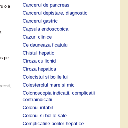
Cancerul de pancreas
ru o a
Cancerul depistare, diagnostic
Cancerul gastric
Capsula endoscopica
a
Cazuri clinice
Ce dauneaza ficatului
Chistul hepatic
os pe
Ciroza cu lichid
Ciroza hepatica
Colecistul si bolile lui
Colesterolul mare si mic
itesti
,
Colonoscopia indicatii, complicatii
contraindicatii
Colonul iritabil
Colonul si bolile sale
Complicatiile bolilor hepatice