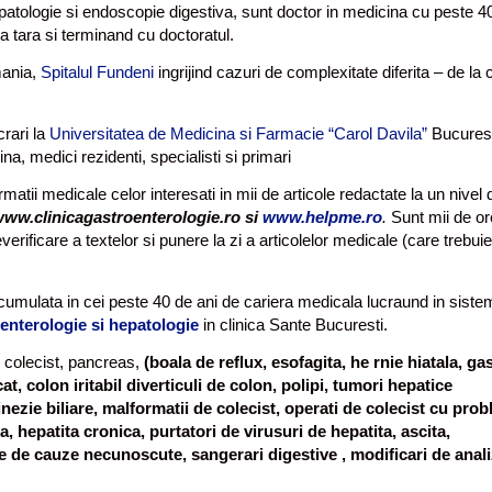
patologie si endoscopie digestiva, sunt doctor in medicina cu peste 4
a tara si terminand cu doctoratul.
mania,
Spitalul Fundeni
ingrijind cazuri de complexitate diferita – de la 
crari la
Universitatea de Medicina si Farmacie “Carol Davila”
Bucurest
a, medici rezidenti, specialisti si primari
matii medicale celor interesati in mii de articole redactate la un nivel 
ww.clinicagastroenterologie.ro si
www.helpme.ro
.
Sunt mii de or
erificare a textelor si punere la zi a articolelor medicale (care trebui
cumulata in cei peste 40 de ani de cariera medicala lucraund in siste
enterologie si hepatologie
in clinica Sante Bucuresti.
, colecist, pancreas,
(boala de reflux, esofagita, he rnie hiatala, gas
 colon iritabil diverticuli de colon, polipi, tumori hepatice
ezie biliare, malformatii de colecist, operati de colecist cu pro
a, hepatita cronica, purtatori de virusuri de hepatita, ascita,
ale de cauze necunoscute, sangerari digestive , modificari de anal