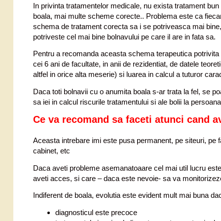
In privinta tratamentelor medicale, nu exista tratament bu
boala, mai multe scheme corecte.. Problema este ca fiecare 
schema de tratament corecta sa i se potriveasca mai bine, 
potriveste cel mai bine bolnavului pe care il are in fata sa.
Pentru a recomanda aceasta schema terapeutica potrivita unu
cei 6 ani de facultate, in anii de rezidentiat, de datele teore
altfel in orice alta meserie) si luarea in calcul a tuturor cara
Daca toti bolnavii cu o anumita boala s-ar trata la fel, se 
sa iei in calcul riscurile tratamentului si ale bolii la persoan
Ce va recomand sa faceti atunci cand a
Aceasta intrebare imi este pusa permanent, pe siteuri, pe fac
cabinet, etc
Daca aveti probleme asemanatoaare cel mai util lucru este 
aveti acces, si care – daca este nevoie- sa va monitorizeze
Indiferent de boala, evolutia este evident mult mai buna da
diagnosticul este precoce