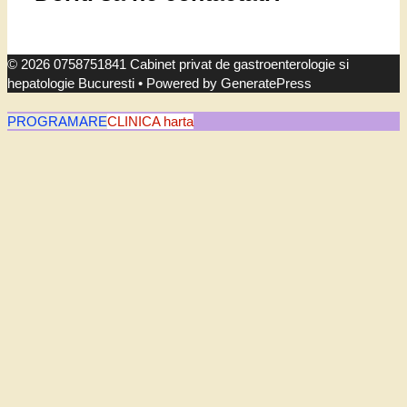
© 2026 0758751841 Cabinet privat de gastroenterologie si
hepatologie Bucuresti
• Powered by
GeneratePress
PROGRAMARE
CLINICA harta