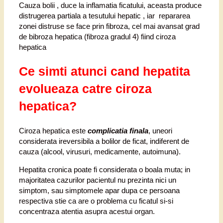
Cauza bolii , duce la inflamatia ficatului, aceasta produce
distrugerea partiala a tesutului hepatic , iar repararea
zonei distruse se face prin fibroza, cel mai avansat grad
de bibroza hepatica (fibroza gradul 4) fiind ciroza
hepatica
Ce simti atunci cand hepatita
evolueaza catre ciroza
hepatica?
Ciroza hepatica este
complicatia finala
, uneori
considerata ireversibila a bolilor de ficat, indiferent de
cauza (alcool, virusuri, medicamente, autoimuna).
Hepatita cronica poate fi considerata o boala muta; in
majoritatea cazurilor pacientul nu prezinta nici un
simptom, sau simptomele apar dupa ce persoana
respectiva stie ca are o problema cu ficatul si-si
concentraza atentia asupra acestui organ.