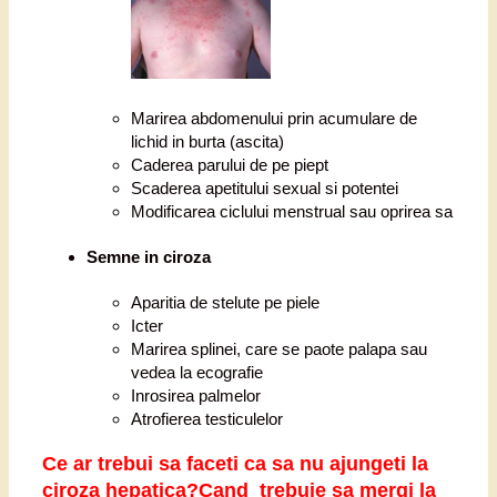
Marirea abdomenului prin acumulare de
lichid in burta (ascita)
Caderea parului de pe piept
Scaderea apetitului sexual si potentei
Modificarea ciclului menstrual sau oprirea sa
Semne in ciroza
Aparitia de stelute pe piele
Icter
Marirea splinei, care se paote palapa sau
vedea la ecografie
Inrosirea palmelor
Atrofierea testiculelor
Ce ar trebui sa faceti ca sa nu ajungeti la
ciroza hepatica?
Cand trebuie sa mergi la