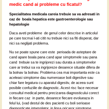
medic
cand ai probleme cu ficatul
?
Specialitatea medicala careia trebuie sa va adresati in
caz de boala hepatica este gastroenterologie sau
hepatologie
Daca aveti probleme de genul celor descrise in articolul
pe care tocmai l-ati citit nu trebuie nici sa fiti disperat, dar
nici sa neglijati problema.
Nu se poate spune care este perioada de asteptare de
cand apare boala pana cand apar simptomele sau pana
cand trebuie sa te ingrijorezi sau durata a simptomelor
care ar trebui sa va ingrijoreze deoarece situatie difera de
la bolnav la bolnav. Problema cea mai importanta este ca
aceleasi simptome dau numeroase boli digestive sau
chiar fare legatura cu aparatul digestiv, de aceea sunt
posibile confuziile de diagnostic. Acest risc face necesar
consultul medical pentru precizarea diagnosticului corect
in fiecare caz in parte, deoarece fiecare evolueaza in
felul lui, (vad destul de des pacienti cu boli serioase
diagnosticate intamplator, in lipsa oricaror simptome