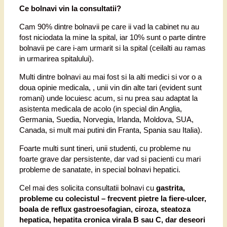
Ce bolnavi vin la consultatii?
Cam 90% dintre bolnavii pe care ii vad la cabinet nu au
fost niciodata la mine la spital, iar 10% sunt o parte dintre
bolnavii pe care i-am urmarit si la spital (ceilalti au ramas
in urmarirea spitalului).
Multi dintre bolnavi au mai fost si la alti medici si vor o a
doua opinie medicala, , unii vin din alte tari (evident sunt
romani) unde locuiesc acum, si nu prea sau adaptat la
asistenta medicala de acolo (in special din Anglia,
Germania, Suedia, Norvegia, Irlanda, Moldova, SUA,
Canada, si mult mai putini din Franta, Spania sau Italia).
Foarte multi sunt tineri, unii studenti, cu probleme nu
foarte grave dar persistente, dar vad si pacienti cu mari
probleme de sanatate, in special bolnavi hepatici.
Cel mai des solicita consultatii bolnavi cu
gastrita,
probleme cu colecistul – frecvent pietre la fiere-ulcer,
boala de reflux gastroesofagian, ciroza, steatoza
hepatica, hepatita cronica virala B sau C, dar deseori