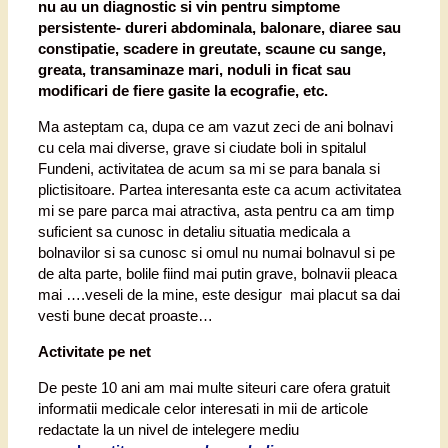
nu au un diagnostic si vin pentru simptome
persistente- dureri abdominala, balonare, diaree sau
constipatie, scadere in greutate, scaune cu sange,
greata, transaminaze mari, noduli in ficat sau
modificari de fiere gasite la ecografie, etc.
Ma asteptam ca, dupa ce am vazut zeci de ani bolnavi
cu cela mai diverse, grave si ciudate boli in spitalul
Fundeni, activitatea de acum sa mi se para banala si
plictisitoare. Partea interesanta este ca acum activitatea
mi se pare parca mai atractiva, asta pentru ca am timp
suficient sa cunosc in detaliu situatia medicala a
bolnavilor si sa cunosc si omul nu numai bolnavul si pe
de alta parte, bolile fiind mai putin grave, bolnavii pleaca
mai ….veseli de la mine, este desigur mai placut sa dai
vesti bune decat proaste…
Activitate pe net
De peste 10 ani am mai multe siteuri care ofera gratuit
informatii medicale celor interesati in mii de articole
redactate la un nivel de intelegere mediu