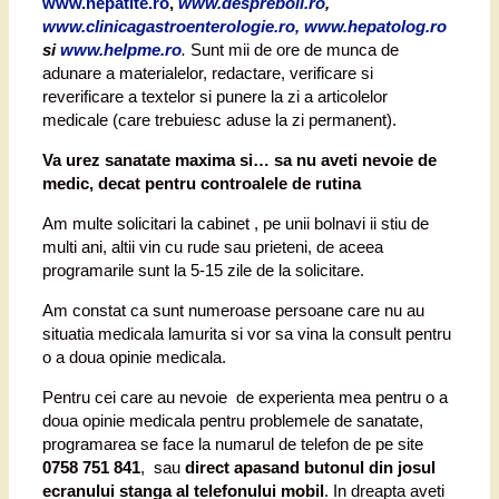
www.hepatite.ro
,
www.despreboli.ro
,
www.clinicagastroenterologie.ro, www.hepatolog.ro
si
www.helpme.ro
.
Sunt mii de ore de munca de
adunare a materialelor, redactare, verificare si
reverificare a textelor si punere la zi a articolelor
medicale (care trebuiesc aduse la zi permanent).
Va urez sanatate maxima si… sa nu aveti nevoie de
medic, decat pentru controalele de rutina
Am multe solicitari la cabinet , pe unii bolnavi ii stiu de
multi ani, altii vin cu rude sau prieteni, de aceea
programarile sunt la 5-15 zile de la solicitare.
Am constat ca sunt numeroase persoane care nu au
situatia medicala lamurita si vor sa vina la consult pentru
o a doua opinie medicala.
Pentru cei care au nevoie de experienta mea pentru o a
doua opinie medicala pentru problemele de sanatate,
programarea se face la numarul de telefon de pe site
0758 751 841
, sau
direct apasand butonul din josul
ecranului stanga al telefonului mobil
. In dreapta aveti