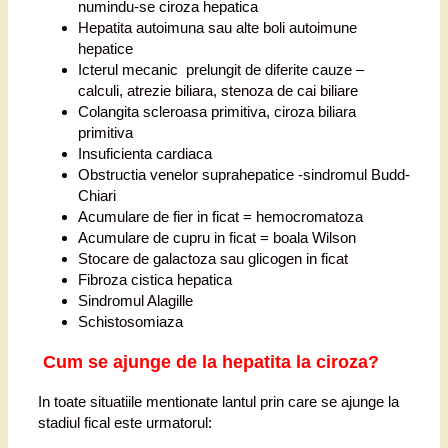
numindu-se ciroza hepatica
Hepatita autoimuna sau alte boli autoimune
hepatice
Icterul mecanic prelungit de diferite cauze –
calculi, atrezie biliara, stenoza de cai biliare
Colangita scleroasa primitiva, ciroza biliara
primitiva
Insuficienta cardiaca
Obstructia venelor suprahepatice -sindromul Budd-
Chiari
Acumulare de fier in ficat = hemocromatoza
Acumulare de cupru in ficat = boala Wilson
Stocare de galactoza sau glicogen in ficat
Fibroza cistica hepatica
Sindromul Alagille
Schistosomiaza
Cum se ajunge de la hepatita la ciroza?
In toate situatiile mentionate lantul prin care se ajunge la
stadiul fical este urmatorul: