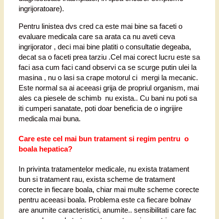
ingrijoratoare).
Pentru linistea dvs cred ca este mai bine sa faceti o
evaluare medicala care sa arata ca nu aveti ceva
ingrijorator , deci mai bine platiti o consultatie degeaba,
decat sa o faceti prea tarziu .Cel mai corect lucru este sa
faci asa cum faci cand observi ca se scurge putin ulei la
masina , nu o lasi sa crape motorul ci mergi la mecanic.
Este normal sa ai aceeasi grija de propriul organism, mai
ales ca piesele de schimb nu exista.. Cu bani nu poti sa
iti cumperi sanatate, poti doar beneficia de o ingrijire
medicala mai buna.
Care este cel mai bun tratament si regim pentru o
boala hepatica?
In privinta tratamentelor medicale, nu exista tratament
bun si tratament rau, exista scheme de tratament
corecte in fiecare boala, chiar mai multe scheme corecte
pentru aceeasi boala. Problema este ca fiecare bolnav
are anumite caracteristici, anumite.. sensibilitati care fac