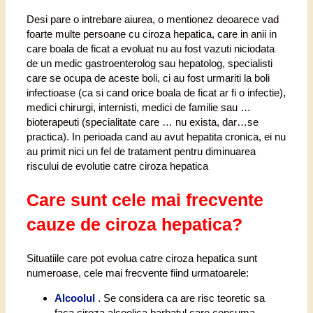
Desi pare o intrebare aiurea, o mentionez deoarece vad
foarte multe persoane cu ciroza hepatica, care in anii in
care boala de ficat a evoluat nu au fost vazuti niciodata
de un medic gastroenterolog sau hepatolog, specialisti
care se ocupa de aceste boli, ci au fost urmariti la boli
infectioase (ca si cand orice boala de ficat ar fi o infectie),
medici chirurgi, internisti, medici de familie sau …
bioterapeuti (specialitate care … nu exista, dar…se
practica). In perioada cand au avut hepatita cronica, ei nu
au primit nici un fel de tratament pentru diminuarea
riscului de evolutie catre ciroza hepatica
Care sunt cele mai frecvente
cauze de ciroza hepatica?
Situatiile care pot evolua catre ciroza hepatica sunt
numeroase, cele mai frecvente fiind urmatoarele:
Alcoolul
. Se considera ca are risc teoretic sa
faca ciroza alcoolica barbatul care consuma