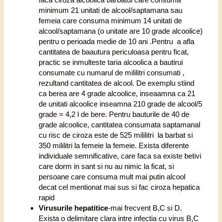
minimum 21 unitati de alcool/saptamana sau
femeia care consuma minimum 14 unitati de
alcool/saptamana (o unitate are 10 grade alcoolice)
pentru o perioada medie de 10 ani .Pentru a afla
cantitatea de baautura periculoasa pentru ficat,
practic se inmulteste taria alcoolica a bautirui
consumate cu numarul de mililitri consumati ,
rezultand cantitatea de alcool. De exemplu stiind
ca berea are 4 grade alcoolice, inseaamna ca 21
de unitati alcoolice inseamna 210 grade de alcool/5
grade = 4,2 l de bere. Pentru bauturile de 40 de
grade alcoolice, cantitatea consumata saptamanal
cu risc de ciroza este de 525 mililitri la barbat si
350 mililitri la femeie la femeie. Exista diferente
individuale semnificative, care faca sa existe betivi
care dorm in sant si nu au nimic la ficat, si
persoane care consuma mult mai putin alcool
decat cel mentionat mai sus si fac ciroza hepatica
rapid
Virusurile hepatitice
-mai frecvent B,C si D.
Exista o delimitare clara intre infectia cu virus B,C