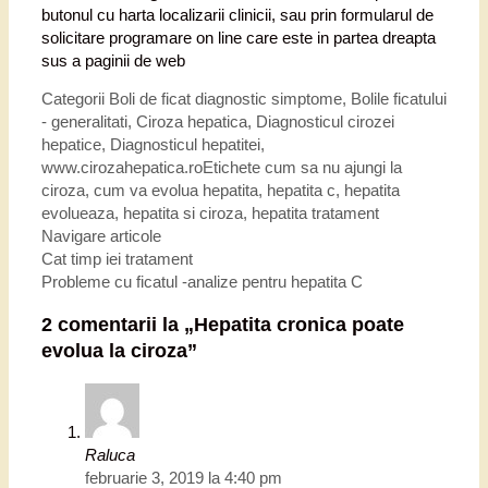
butonul cu harta localizarii clinicii, sau prin formularul de
solicitare programare on line care este in partea dreapta
sus a paginii de web
Categorii
Boli de ficat diagnostic simptome
,
Bolile ficatului
- generalitati
,
Ciroza hepatica
,
Diagnosticul cirozei
hepatice
,
Diagnosticul hepatitei
,
www.cirozahepatica.ro
Etichete
cum sa nu ajungi la
ciroza
,
cum va evolua hepatita
,
hepatita c
,
hepatita
evolueaza
,
hepatita si ciroza
,
hepatita tratament
Navigare articole
Cat timp iei tratament
Probleme cu ficatul -analize pentru hepatita C
2 comentarii la „
Hepatita cronica poate
evolua la ciroza
”
Raluca
februarie 3, 2019 la 4:40 pm