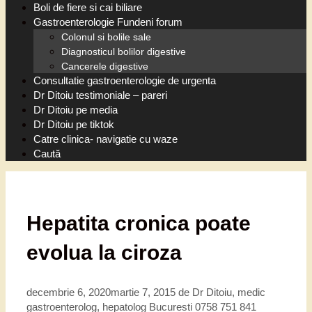
Boli de fiere si cai biliare
Gastroenterologie Fundeni forum
Colonul si bolile sale
Diagnosticul bolilor digestive
Cancerele digestive
Consultatie gastroenterologie de urgenta
Dr Ditoiu testimoniale – pareri
Dr Ditoiu pe media
Dr Ditoiu pe tiktok
Catre clinica- navigatie cu waze
Caută
Hepatita cronica poate
evolua la ciroza
decembrie 6, 2020
martie 7, 2015
de
Dr Ditoiu, medic
gastroenterolog, hepatolog Bucuresti 0758 751 841