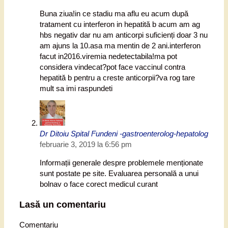
Buna ziua!in ce stadiu ma aflu eu acum după
tratament cu interferon in hepatită b acum am ag
hbs negativ dar nu am anticorpi suficienți doar 3 nu
am ajuns la 10.asa ma mentin de 2 ani.interferon
facut in2016.viremia nedetectabila!ma pot
considera vindecat?pot face vaccinul contra
hepatită b pentru a creste anticorpii?va rog tare
mult sa imi raspundeti
Dr Ditoiu Spital Fundeni -gastroenterolog-hepatolog
februarie 3, 2019 la 6:56 pm
Informații generale despre problemele menționate
sunt postate pe site. Evaluarea personală a unui
bolnav o face corect medicul curant
Lasă un comentariu
Comentariu