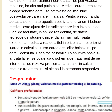
ca o schema de tratament corecta sa i se potriveasca
mai bine, iar alta mai putin bine. Medicul curant trebuie sa
aleaga schema care i se potriveste cel mai bine
bolnavului pe care il are in fata sa. Pentru a recomanda
aceasta schema terapeutica potrivita unui anumit bolnav,
medicul este ajutat de lucrurile pe care le-a invatat in cei
6 ani de facultate, in anii de rezidentiat, de datele
teoretice din studiile clinice, dar si mai mult il ajuta
experienta medicala (ca de altfel in orice alta meserie) si
luarea in calcul a tuturor caracteristicilor bolnavului pe
care il consulta. Daca toti bolnavii cu o anumita boala s-
ar trata la fel, se poate lua o schema de tratament de pe
internet, si se rezolva problema, fara sa iei in calcul
riscurile tratamentului si ale bolii la persoana respectiva..
Despre mine