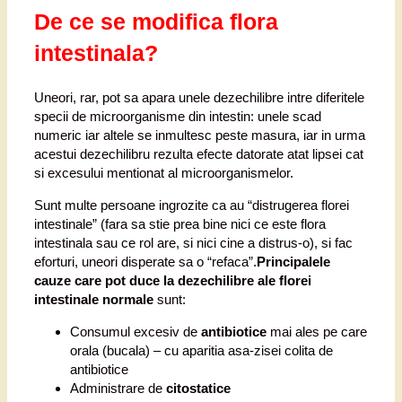
De ce se modifica flora
intestinala?
Uneori, rar, pot sa apara unele dezechilibre intre diferitele
specii de microorganisme din intestin: unele scad
numeric iar altele se inmultesc peste masura, iar in urma
acestui dezechilibru rezulta efecte datorate atat lipsei cat
si excesului mentionat al microorganismelor.
Sunt multe persoane ingrozite ca au “distrugerea florei
intestinale” (fara sa stie prea bine nici ce este flora
intestinala sau ce rol are, si nici cine a distrus-o), si fac
eforturi, uneori disperate sa o “refaca”.
Principalele
cauze care pot duce la dezechilibre ale florei
intestinale normale
sunt:
Consumul excesiv de
antibiotice
mai ales pe care
orala (bucala) – cu aparitia asa-zisei colita de
antibiotice
Administrare de
citostatice