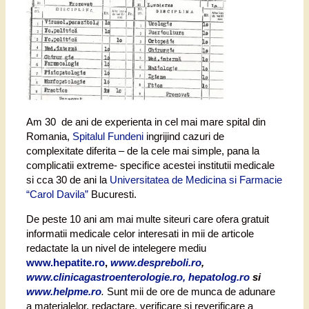
Am 30 de ani de experienta in cel mai mare spital din
Romania,
Spitalul Fundeni
ingrijind cazuri de
complexitate diferita – de la cele mai simple, pana la
complicatii extreme- specifice acestei institutii medicale
si cca 30 de ani la
Universitatea de Medicina si Farmacie
“Carol Davila”
Bucuresti.
De peste 10 ani am mai multe siteuri care ofera gratuit
informatii medicale celor interesati in mii de articole
redactate la un nivel de intelegere mediu
www.hepatite.ro
,
www.despreboli.ro
,
www.clinicagastroenterologie.ro, hepatolog.ro
si
www.helpme.ro
.
Sunt mii de ore de munca de adunare
a materialelor, redactare, verificare si reverificare a