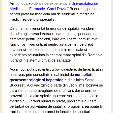
Am tot cca 30 de ani de experienta la
Universitatea de
Medicina si Farmacie “Carol Davila”
Bucuresti, pregatind
pentru profesia medicala mii de studenti in medicina,
medici rezidenti si specialisti
De un an am renuntat la munca din spitalul Fundeni
datorita aglomerarii extraordinare cu lungi perioade de
asteptare pentru pacienti, care erau astfel nemultumiti
(unii chiar m-au criticat pentru asta pe net, pe drept
cuvant) si imi folosesc cunostintele medicale si
experienta acumulata in cel mai mare spital din Romania
lucrand in sistemul privat de sanatate.
Acum pot ajuta pacientii cu boli digestive, de fiere, ficat si
pancreas prin consultatii in cabinetul de
consultatii
gastroenterologie si hepatologie
din clinica Sante
Bucuresti. Aici vad zilnic o parte din vechii mei bolnavi pe
care ii am in supraveghere de multi ani, dar si unii noi
proveniti de la alte spitale sau care vor o a doua opinie
medicala. Lucrand numai in privat, programul nu este
perturbat de activitatea de spital iar programarea poate fi
rapida, imi extind programul in functie de solicitari