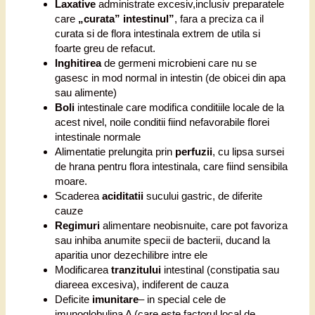
Laxative
administrate excesiv,inclusiv preparatele
care
„curata” intestinul”
, fara a preciza ca il
curata si de flora intestinala extrem de utila si
foarte greu de refacut.
Inghitirea
de germeni microbieni care nu se
gasesc in mod normal in intestin (de obicei din apa
sau alimente)
Boli
intestinale care modifica conditiile locale de la
acest nivel, noile conditii fiind nefavorabile florei
intestinale normale
Alimentatie prelungita prin
perfuzii
, cu lipsa sursei
de hrana pentru flora intestinala, care fiind sensibila
moare.
Scaderea
aciditatii
sucului gastric, de diferite
cauze
Regimuri
alimentare neobisnuite, care pot favoriza
sau inhiba anumite specii de bacterii, ducand la
aparitia unor dezechilibre intre ele
Modificarea
tranzitului
intestinal (constipatia sau
diareea excesiva), indiferent de cauza
Deficite
imunitare
– in special cele de
imunoglobulina A (care este factorul local de