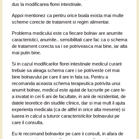
dus la modificarea florei intestinale.
Appoi mentionez ca pentru orice boala exista mai multe
scheme corecte de tratament si regim alimentar.
Problema medicului este ca fiecare bolnav are anumite
caracteristici, anumite.. sensibilitati care fac ca o schema
de tratament corecta sa i se potriveasca mai bine, iar alta
mai putin bine.
Si in cazul modificarilor florei intestinale medicul curant
trebuie sa aleaga schema care i se potriveste cel mai
bine bolnavului pe care il are in fata sa. Pentru a
recomanda aceasta schema terapeutica potrivita unui
anumit bolnav, medicul este ajutat de lucrurile pe care le-
a invatat in cei 6 ani de facultate, in anii de rezidentiat, de
datele teoretice din studiile clinice, dar si mai mult il ajuta
experienta medicala (ca de altfel in orice alta meserie) si
luarea in calcul a tuturor caracteristicilor bolnavului pe
care il consulta.
Eu le recomand bolnavilor pe care ii consult, in afara de