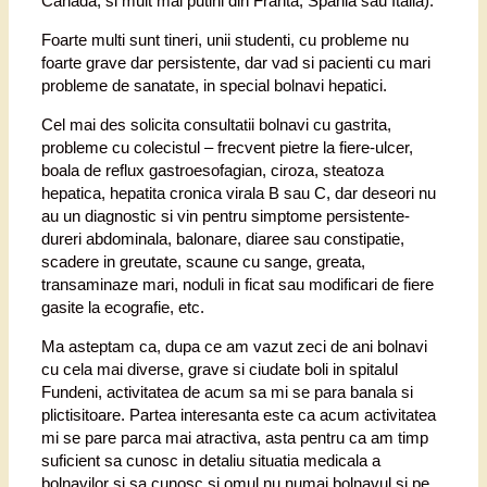
Canada, si mult mai putini din Franta, Spania sau Italia).
Foarte multi sunt tineri, unii studenti, cu probleme nu
foarte grave dar persistente, dar vad si pacienti cu mari
probleme de sanatate, in special bolnavi hepatici.
Cel mai des solicita consultatii bolnavi cu gastrita,
probleme cu colecistul – frecvent pietre la fiere-ulcer,
boala de reflux gastroesofagian, ciroza, steatoza
hepatica, hepatita cronica virala B sau C, dar deseori nu
au un diagnostic si vin pentru simptome persistente-
dureri abdominala, balonare, diaree sau constipatie,
scadere in greutate, scaune cu sange, greata,
transaminaze mari, noduli in ficat sau modificari de fiere
gasite la ecografie, etc.
Ma asteptam ca, dupa ce am vazut zeci de ani bolnavi
cu cela mai diverse, grave si ciudate boli in spitalul
Fundeni, activitatea de acum sa mi se para banala si
plictisitoare. Partea interesanta este ca acum activitatea
mi se pare parca mai atractiva, asta pentru ca am timp
suficient sa cunosc in detaliu situatia medicala a
bolnavilor si sa cunosc si omul nu numai bolnavul si pe