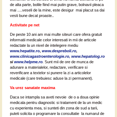
de alta parte, bolile fiind mai putin grave, bolnavii pleaca
mai ….veseli de la mine, este desigur mai placut sa dai
vesti bune decat proaste..
Activitate pe net
De peste 10 ani am mai multe siteuri care ofera gratuit
informatii medicale celor interesati in mii de articole
redactate la un nivel de intelegere mediu
www.hepatite.ro
,
www.despreboli.ro
,
www.clinicagastroenterologie.ro, www.hepatolog.ro
si
www.helpme.ro
.
Sunt mii de ore de munca de
adunare a materialelor, redactare, verificare si
reverificare a textelor si punere la zi a articolelor
medicale (care trebuiesc aduse la zi permanent).
Va urez sanatate maxima
Daca se intampla sa aveti nevoie de o a doua opinie
medicala pentru diagnostic si tratament de la un medic
cu experienta mea, si sunteti din zona de sud a tarii,
puteti solicita o programare la consultatie la numarul de