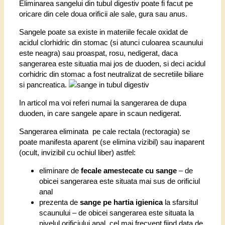
Eliminarea sangelui din tubul digestiv poate fi facut pe
oricare din cele doua orificii ale sale, gura sau anus.
Sangele poate sa existe in materiile fecale oxidat de
acidul clorhidric din stomac (si atunci culoarea scaunului
este neagra) sau proaspat, rosu, nedigerat, daca
sangerarea este situatia mai jos de duoden, si deci acidul
corhidric din stomac a fost neutralizat de secretiile biliare
si pancreatica.
In articol ma voi referi numai la sangerarea de dupa
duoden, in care sangele apare in scaun nedigerat.
Sangerarea eliminata pe cale rectala (rectoragia) se
poate manifesta aparent (se elimina vizibil) sau inaparent
(ocult, invizibil cu ochiul liber) astfel:
eliminare de
fecale amestecate cu sange
– de
obicei sangerarea este situata mai sus de orificiul
anal
prezenta de
sange pe hartia igienica
la sfarsitul
scaunului – de obicei sangerarea este situata la
nivelul orificiului anal, cel mai frecvent fiind data de