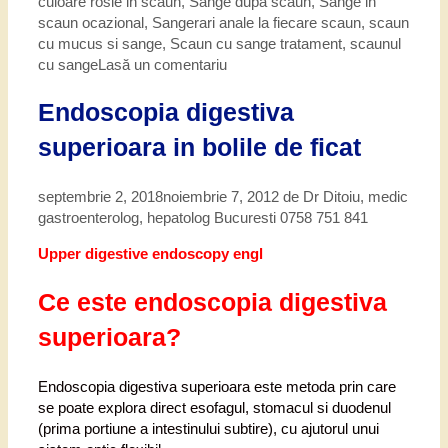
culoare rosie in scaun
,
Sange dupa scaun
,
Sange in
scaun ocazional
,
Sangerari anale la fiecare scaun
,
scaun
cu mucus si sange
,
Scaun cu sange tratament
,
scaunul
cu sange
Lasă un comentariu
Endoscopia digestiva
superioara in bolile de ficat
septembrie 2, 2018
noiembrie 7, 2012
de
Dr Ditoiu, medic
gastroenterolog, hepatolog Bucuresti 0758 751 841
Upper digestive endoscopy engl
Ce este endoscopia digestiva
superioara?
Endoscopia digestiva superioara este metoda prin care
se poate explora direct esofagul, stomacul si duodenul
(prima portiune a intestinului subtire), cu ajutorul unui