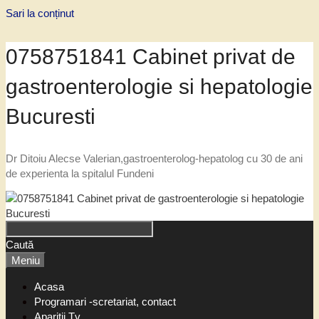
Sari la conținut
0758751841 Cabinet privat de
gastroenterologie si hepatologie
Bucuresti
Dr Ditoiu Alecse Valerian,gastroenterolog-hepatolog cu 30 de ani
de experienta la spitalul Fundeni
Caută
Meniu
Acasa
Programari -scretariat, contact
Aparitii Tv