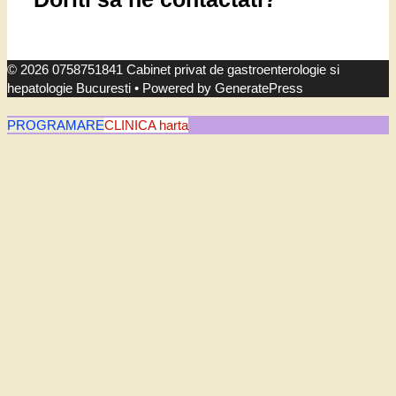
© 2026 0758751841 Cabinet privat de gastroenterologie si
hepatologie Bucuresti
• Powered by
GeneratePress
PROGRAMARE
CLINICA harta