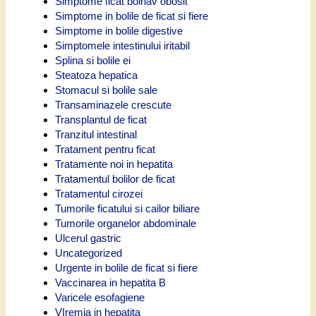
Simptome ficat bolnav obosit
Simptome in bolile de ficat si fiere
Simptome in bolile digestive
Simptomele intestinului iritabil
Splina si bolile ei
Steatoza hepatica
Stomacul si bolile sale
Transaminazele crescute
Transplantul de ficat
Tranzitul intestinal
Tratament pentru ficat
Tratamente noi in hepatita
Tratamentul bolilor de ficat
Tratamentul cirozei
Tumorile ficatului si cailor biliare
Tumorile organelor abdominale
Ulcerul gastric
Uncategorized
Urgente in bolile de ficat si fiere
Vaccinarea in hepatita B
Varicele esofagiene
VIremia in hepatita