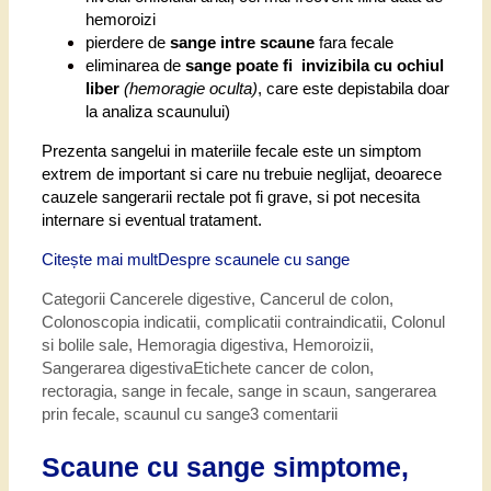
hemoroizi
pierdere de
sange intre scaune
fara fecale
eliminarea de
sange poate fi invizibila cu ochiul
liber
(
hemoragie oculta)
, care este depistabila doar
la analiza scaunului)
Prezenta sangelui in materiile fecale este un simptom
extrem de important si care nu trebuie neglijat, deoarece
cauzele sangerarii rectale pot fi grave, si pot necesita
internare si eventual tratament.
Citește mai mult
Despre scaunele cu sange
Categorii
Cancerele digestive
,
Cancerul de colon
,
Colonoscopia indicatii, complicatii contraindicatii
,
Colonul
si bolile sale
,
Hemoragia digestiva
,
Hemoroizii
,
Sangerarea digestiva
Etichete
cancer de colon
,
rectoragia
,
sange in fecale
,
sange in scaun
,
sangerarea
prin fecale
,
scaunul cu sange
3 comentarii
Scaune cu sange simptome,