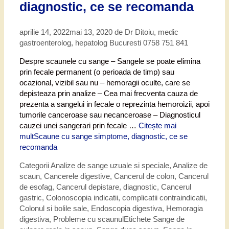
diagnostic, ce se recomanda
aprilie 14, 2022
mai 13, 2020
de
Dr Ditoiu, medic
gastroenterolog, hepatolog Bucuresti 0758 751 841
Despre scaunele cu sange – Sangele se poate elimina
prin fecale permanent (o perioada de timp) sau
ocazional, vizibil sau nu – hemoragii oculte, care se
depisteaza prin analize – Cea mai frecventa cauza de
prezenta a sangelui in fecale o reprezinta hemoroizii, apoi
tumorile canceroase sau necanceroase – Diagnosticul
cauzei unei sangerari prin fecale …
Citește mai
mult
Scaune cu sange simptome, diagnostic, ce se
recomanda
Categorii
Analize de sange uzuale si speciale
,
Analize de
scaun
,
Cancerele digestive
,
Cancerul de colon
,
Cancerul
de esofag
,
Cancerul depistare, diagnostic
,
Cancerul
gastric
,
Colonoscopia indicatii, complicatii contraindicatii
,
Colonul si bolile sale
,
Endoscopia digestiva
,
Hemoragia
digestiva
,
Probleme cu scaunul
Etichete
Sange de