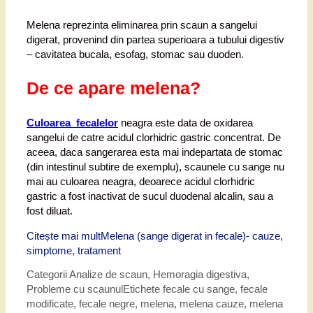
Melena reprezinta eliminarea prin scaun a sangelui
digerat, provenind din partea superioara a tubului digestiv
– cavitatea bucala, esofag, stomac sau duoden.
De ce apare melena?
Culoarea fecalelor
neagra este data de oxidarea
sangelui de catre acidul clorhidric gastric concentrat. De
aceea, daca sangerarea esta mai indepartata de stomac
(din intestinul subtire de exemplu), scaunele cu sange nu
mai au culoarea neagra, deoarece acidul clorhidric
gastric a fost inactivat de sucul duodenal alcalin, sau a
fost diluat.
Citește mai mult
Melena (sange digerat in fecale)- cauze,
simptome, tratament
Categorii
Analize de scaun
,
Hemoragia digestiva
,
Probleme cu scaunul
Etichete
fecale cu sange
,
fecale
modificate
,
fecale negre
,
melena
,
melena cauze
,
melena