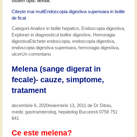
sistem optic flexibil.
Citește mai mult
Endoscopia digestiva superioara in bolile
de ficat
Categorii
Analize in bolile hepatice
,
Endoscopia digestiva
,
Explorari in diagnosticul bolilor digestive
,
Hemoragia
digestiva
Etichete
endoscopia
,
endoscopia digestiva
,
endoscopia digestiva superioara
,
hemoragia digestiva
,
ulcer
Un comentariu
Melena (sange digerat in
fecale)- cauze, simptome,
tratament
decembrie 6, 2020
noiembrie 13, 2011
de
Dr Ditoiu,
medic gastroenterolog, hepatolog Bucuresti 0758 751
841
Ce este melena?