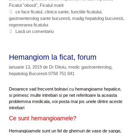
t
Ficatul "obosit"
t
,
Ficatul marit
i
e
E
ce face ficatul
,
clinica sante
,
functiile ficatului
,
i
gastroenterolog sante bucuresti
g
t
,
madig hepatolog bucuresti
,
l
regenerarea ficatului
o
i
e
r
c
Lasă un comentariu
f
i
h
i
i
e
c
t
a
Hemangiom la ficat, forum
e
t
u
ianuarie 13, 2019
de
Dr Ditoiu, medic gastroenterolog,
l
hepatolog Bucuresti 0758 751 841
u
i
Deoarece vad frecvent bolnavi cu hemangioame hepatice,
si primesc multe intrebari si pe net referitoare la aceasta
problemma medicala, voi posta mai jos unele dintre aceste
intrebari
Ce sunt hemangioamele?
Hemangioamele sunt un fel de ghemuri de vase de sange,