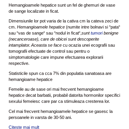
Hemangioamele hepatice sunt un fel de ghemuri de vase
de sange localizate in ficat.
Dimensiunile lor pot varia de la cativa cm la cateva zeci de
cm.
Hemangioamele hepatice
(numite intre bolnavi si “pata“
sau “vas de sange“ sau “nodul in ficat“,
sunt
tumori
benigne
(necanceroase), care de obicei sunt descoperite
intamplator. Aceasta se face
cu ocazia unei ecografii sau
tomografii efectuate de control sau pentru o
simptomatologie care impune efectuarea explorarii
respective.
Statisticile spun ca cca 7% din populatia sanatoasa are
hemangioame hepatice
Femeile au de sase ori mai frecvent hemangioame
hepatice decat barbatii, probabil datorita hormonilor specifici
sexului femeiesc care par ca stimuleaza cresterea lor.
Cel mai frecvent hemangioamele hepatice se gasesc la
persoanele in varsta de 30-50 ani.
Citește mai mult
C