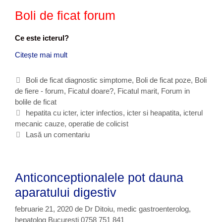
Boli de ficat forum
Ce este icterul?
Citește mai mult
B
o
l
C
Boli de ficat diagnostic simptome
,
Boli de ficat poze
,
Boli
i
de fiere - forum
a
,
Ficatul doare?
,
Ficatul marit
,
Forum in
d
bolile de ficat
t
e
e
E
hepatita cu icter
,
icter infectios
,
icter si heapatita
,
icterul
f
mecanic cauze
g
t
,
operatie de colicist
i
o
i
Lasă un comentariu
c
r
c
a
i
h
t
i
e
s
Anticonceptionalele pot dauna
t
i
e
aparatului digestiv
f
i
februarie 21, 2020
de
Dr Ditoiu, medic gastroenterolog,
e
hepatolog Bucuresti 0758 751 841
r