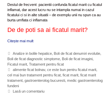
c
Destul de frecvent pacientii confunda ficatul marit cu ficatul
a
inflamat, dar acest lucru nu se intampla numai in cazul
t
ficatului ci si in alte situatii – de exemplu unii nu spun ca au
,
burta umflata ci inflamata
d
e
De de poti sa ai ficatul marit?
c
e
Citește mai mult
F
a
i
p
c
C
Analize in bolile hepatice
,
Boli de ficat denumiri evolutie
,
a
a
r
Boli de ficat diagnostic simptome
a
,
Boli de ficat imagini
,
t
e
Ficatul marit
t
,
Tratament pentru ficat
u
,
e
E
alimente ficat bolnav
,
ce este bun pentru ficatul marit
,
l
s
cel mai bun tratament pentru ficat
g
t
,
ficat marit
,
ficat marit
m
i
tratament
o
i
,
gastroenterolog bucuresti
,
medic gastroenterolog
a
m
fundeni
r
c
r
p
i
h
Lasă un comentariu
i
t
i
e
t
o
t
,
m
e
c