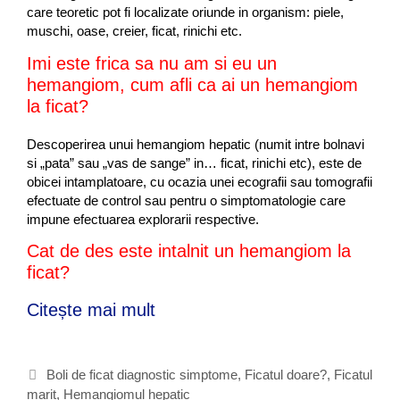
care teoretic pot fi localizate oriunde in organism: piele,
muschi, oase, creier, ficat, rinichi etc.
Imi este frica sa nu am si eu un
hemangiom, cum afli ca ai un hemangiom
la ficat?
Descoperirea unui hemangiom hepatic (numit intre bolnavi
si „pata” sau „vas de sange” in… ficat, rinichi etc), este de
obicei intamplatoare, cu ocazia unei ecografii sau tomografii
efectuate de control sau pentru o simptomatologie care
impune efectuarea explorarii respective.
Cat de des este intalnit un hemangiom la
ficat?
Citește mai mult
H
e
m
a
C
Boli de ficat diagnostic simptome
,
Ficatul doare?
,
Ficatul
n
marit
a
,
Hemangiomul hepatic