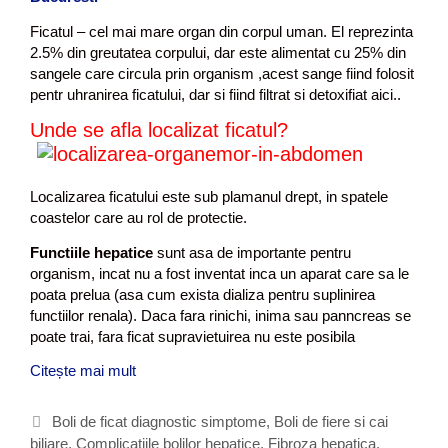
Ficatul – cel mai mare organ din corpul uman. El reprezinta
2.5% din greutatea corpului, dar este alimentat cu 25% din
sangele care circula prin organism ,acest sange fiind folosit
pentr uhranirea ficatului, dar si fiind filtrat si detoxifiat aici..
Unde se afla localizat ficatul?
Localizarea ficatului este sub plamanul drept, in spatele
coastelor care au rol de protectie.
Functiile hepatice
sunt asa de importante pentru
organism, incat nu a fost inventat inca un aparat care sa le
poata prelua (asa cum exista dializa pentru suplinirea
functiilor renala). Daca fara rinichi, inima sau panncreas se
poate trai, fara ficat supravietuirea nu este posibila
Citește mai mult
F
u
n
C
Boli de ficat diagnostic simptome
,
Boli de fiere si cai
c
biliare
a
,
Complicatiile bolilor hepatice
,
Fibroza hepatica
,