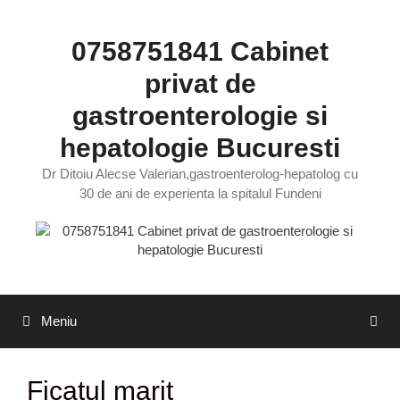
Sari
la
0758751841 Cabinet
conținut
privat de
gastroenterologie si
hepatologie Bucuresti
Dr Ditoiu Alecse Valerian,gastroenterolog-hepatolog cu
30 de ani de experienta la spitalul Fundeni
Meniu
Ficatul marit