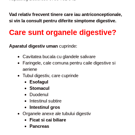
e
f
Vad relativ frecvent tinere care iau antriconceptionale,
o
si vin la consult pentru diferite simptome digestive.
r
Care sunt organele digestive?
u
m
Aparatul digestiv uman
cuprinde:
Cavitatea bucala cu glandele salivare
Faringele, cale comuna pentru caile digestive si
aeriene
Tubul digestiv, care cuprinde
Esofagul
Stomacul
Duodenul
Intestinul subtire
Intestinul gros
Organele anexe ale tubului digestiv
Ficat si cai biliare
Pancreas