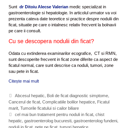
Sunt
dr Ditoiu Alecse Valerian
medic specializat in
gastroenterologie si hepatologie. In articolul urmator va voi
prezenta cateva date teoretice si practice despre nodulii din
ficat, situatie pe care o intalnesc relativ frecvent la bolnavii
pe care ii consult.
Cu se descopera nodulii din ficat?
Odata cu extinderea examinarilor ecografice, CT si RMN,
sunt descoperite frecvent in ficat zone diferite ca aspect de
ficatul normal, care sunt descrise ca noduli, tumori, zone
sau pete in ficat.
Citește mai mult
P
e
t
C
Abcesul hepatic
,
Boli de ficat diagnostic simptome
,
e
Cancerul de ficat
a
,
Complicatiile bolilor hepatice
,
Ficatul
,
marit
t
,
Tumorile ficatului si cailor biliare
n
e
E
cel mai bun tratament pentru noduli in ficat
,
chist
o
hepatic
g
t
,
gastroenterolog bucuresti
,
gastroenterolog fundeni
,
d
noduli in ficat
o
i
,
pete pe ficat
,
tumori hepatice