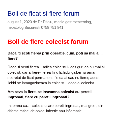
Boli de ficat si fiere forum
august 1, 2020
de
Dr Ditoiu, medic gastroenterolog,
hepatolog Bucuresti 0758 751 841
Boli de fiere colecist forum
Daca iti scoti fierea prin operatie, cum, poti sa mai ai ..
fiere?
Daca iti scoti fierea – adica colecistul- desigur ca nu mai ai
colecist, dar ai fiere- fierea fiind lichidul galben si amar
secretat de ficat permanent, fie ca ai sau nu fiereș acest
lichid se inmagazineaza in colecist – daca ai colecist.
Am ceva la fiere, ce inseamna colecist cu peretii
ingrosati, fiere cu peretii ingrosati?
Insemna ca… colecistul are peretii ingrosati, mai grosi, din
diferite mtice, de obicei infectie sau inflamatie