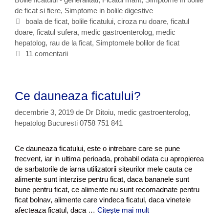
p
e
de ficat si fiere
t
,
Simptome in bolile digestive
a
s
e
E
boala de ficat
,
bolile ficatului
,
ciroza nu doare
,
ficatul
r
i
doare
g
t
,
ficatul sufera
,
medic gastroenterolog
,
medic
a
s
t
hepatolog
o
i
,
rau de la ficat
,
Simptomele bolilor de ficat
i
u
r
c
11 comentarii
m
l
i
h
p
u
i
e
t
i
t
o
Ce dauneaza ficatului?
d
e
m
i
e
decembrie 3, 2019
de
Dr Ditoiu, medic gastroenterolog,
g
c
hepatolog Bucuresti 0758 751 841
e
a
s
r
t
Ce dauneaza ficatului, este o intrebare care se pune
e
i
frecvent, iar in ultima perioada, probabil odata cu apropierea
a
v
de sarbatorile de iarna utilizatorii siteurilor mele cauta ce
r
alimente sunt interzise pentru ficat, daca bananele sunt
a
bune pentru ficat, ce alimente nu sunt recomadnate pentru
t
ficat bolnav, alimente care vindeca ficatul, daca vinetele
a
afecteaza ficatul, daca …
Citește mai mult
C
c