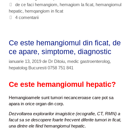
t
E
de ce faci hemangiom
,
hemagiom la ficat
,
hemangiomul
g
hepatic
e
t
,
hemqangiom in ficat
i
g
i
4 comentarii
o
o
c
m
r
h
l
i
e
a
Ce este hemangiomul din ficat, de
i
t
f
e
ce apare, simptome, diagnostic
i
c
ianuarie 13, 2019
de
Dr Ditoiu, medic gastroenterolog,
hepatolog Bucuresti 0758 751 841
a
t
,
Ce e
ste hemangiomul hepatic?
f
o
Hemangioamele sunt tumori necanceroase care pot sa
r
apara in orice organ din corp.
u
Dezvoltarea explorarilor imagistice (ecografie, CT, RMN) a
m
facut sa se descopere foarte frecvent diferite tumori in ficat,
una dintre ele fiind hemangiomul hepatic.