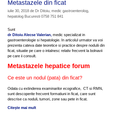
e
Metastazele din ficat
a
,
u
iulie 30, 2018
de
d
Dr Ditoiu, medic gastroenterolog,
z
i
hepatolog Bucuresti 0758 751 841
e
a
g
Sunt
n
dr Ditoiu Alecse Valerian,
medic specializat in
o
gastroenterologie si hepatologie. In articolul urmator va voi
s
prezenta cateva date teoretice si practice despre nodulii din
t
ficat, situatie pe care o intalnesc relativ frecvent la bolnavii
i
pe care ii consult.
c
Metastazele hepatice forum
Ce este un nodul (pata) din ficat?
Odata cu extinderea examinarilor ecografice, CT si RMN,
sunt descoperite frecvent formatiuni in ficat, care sunt
descrise ca noduli, tumori, zone sau pete in ficat.
Citește mai mult
M
e