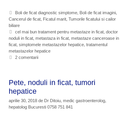
t
a
C
Boli de ficat diagnostic simptome
,
Boli de ficat imagini
,
s
Cancerul de ficat
a
,
Ficatul marit
,
Tumorile ficatului si cailor
t
biliare
t
a
e
E
cel mai bun tratament pentru metastaze in ficat
,
doctor
z
noduli in ficat
g
t
,
metastaza in ficat
,
metastaze canceroase in
e
ficat
o
i
,
simptomele metastazelor hepatice
,
tratamentul
l
metastazelor hepatice
r
c
e
i
h
2 comentarii
d
i
e
i
t
n
e
f
Pete, noduli in ficat, tumori
i
hepatice
c
a
aprilie 30, 2018
de
Dr Ditoiu, medic gastroenterolog,
t
hepatolog Bucuresti 0758 751 841