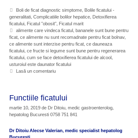
e
a
d
f
C
Boli de ficat diagnostic simptome
,
Bolile ficatului -
a
i
generalitati
a
,
Complicatiile bolilor hepatice
,
Detoxifierea
u
c
ficatului
t
,
Ficatul "obosit"
,
Ficatul marit
n
a
e
E
alimente care vindeca ficatul
,
bananele sunt bune pentru
e
t
ficat
g
t
,
ce alimente nu sunt recomadnate pentru ficat bolnav
,
a
u
ce alimente sunt interzise pentru ficat
o
i
,
ce dauneaza
z
l
ficatului
r
c
,
ce fructe si legume sunt bune pentru regenerarea
a
s
ficatului
i
h
,
cum se face detoxifierea ficatului de alcool
,
f
u
usturoiul este daunator ficatului
i
e
i
f
t
Lasă un comentariu
c
e
e
a
r
t
a
u
Functiile ficatului
l
u
martie 10, 2019
de
Dr Ditoiu, medic gastroenterolog,
i
hepatolog Bucuresti 0758 751 841
?
Dr Ditoiu Alecse Valerian, medic specialist hepatolog
Bucuresti