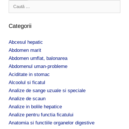
C
a
u
t
Categorii
ă
d
Abcesul hepatic
u
p
Abdomen marit
ă
Abdomen umflat, balonarea
:
Abdomenul uman-probleme
Aciditate in stomac
Alcoolul si ficatul
Analize de sange uzuale si speciale
Analize de scaun
Analize in bolile hepatice
Analize pentru functia ficatului
Anatomia si functiile organelor digestive