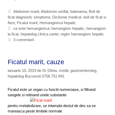
e
e
C
Abdomen marit
,
Abdomen umflat, balonarea
,
Boli de
s
ficat diagnostic simptome
a
,
Dictionar medical -boli de ficat si
t
fiere
t
,
Ficatul marit
,
Hemangiomul hepatic
e
e
E
ce este hemangiomul
,
hemangiom hepatic
,
hemangiom
h
la ficat
g
t
,
hepatolog clinica sante
,
regim hamangiom hepatic
e
o
i
3 comentarii
m
r
c
a
i
h
n
i
e
g
Ficatul marit, cauze
t
i
e
o
ianuarie 10, 2019
de
Dr Ditoiu, medic gastroenterolog,
m
hepatolog Bucuresti 0758 751 841
u
l
Ficatul este un organ cu functii numeroase, si filtrand
d
sangele si retinand unele substante
i
n
pentru metabolizare, se intampla destul de des sa se
f
mareasca peste limitele normale
i