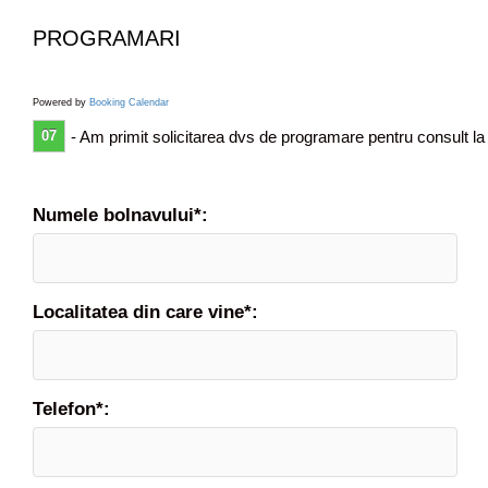
i
PROGRAMARI
c
e
Powered by
Booking Calendar
07
- Am primit solicitarea dvs de programare pentru consult la
Numele bolnavului*:
Localitatea din care vine*:
Telefon*: