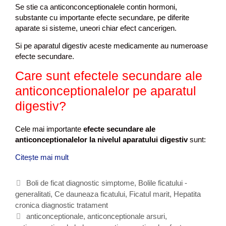
Se stie ca anticonconceptionalele contin hormoni,
substante cu importante efecte secundare, pe diferite
aparate si sisteme, uneori chiar efect cancerigen.
Si pe aparatul digestiv aceste medicamente au numeroase
efecte secundare.
Care sunt efectele secundare ale
anticonceptionalelor pe aparatul
digestiv?
Cele mai importante
efecte secundare ale
anticonceptionalelor la nivelul aparatului digestiv
sunt:
Citește mai mult
A
n
t
C
Boli de ficat diagnostic simptome
,
Bolile ficatului -
i
generalitati
a
,
Ce dauneaza ficatului
,
Ficatul marit
,
Hepatita
c
cronica diagnostic tratament
t
o
e
E
anticonceptionale
,
anticonceptionale arsuri
,
n