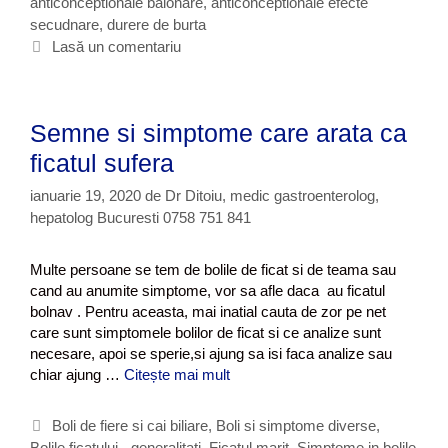
anticonceptionale balonare
g
t
,
anticonceptionale efecte
c
secudnare
o
i
,
durere de burta
e
r
c
Lasă un comentariu
p
i
h
t
i
e
i
t
o
Semne si simptome care arata ca
e
n
ficatul sufera
a
l
ianuarie 19, 2020
de
Dr Ditoiu, medic gastroenterolog,
e
hepatolog Bucuresti 0758 751 841
l
e
p
Multe persoane se tem de bolile de ficat si de teama sau
o
cand au anumite simptome, vor sa afle daca au ficatul
t
bolnav . Pentru aceasta, mai inatial cauta de zor pe net
d
care sunt simptomele bolilor de ficat si ce analize sunt
a
necesare, apoi se sperie,si ajung sa isi faca analize sau
u
chiar ajung …
Citește mai mult
S
n
e
a
m
C
Boli de fiere si cai biliare
,
Boli si simptome diverse
,
a
n
Bolile ficatului - generalitati
a
,
Ficatul marit
,
Simptome in bolile