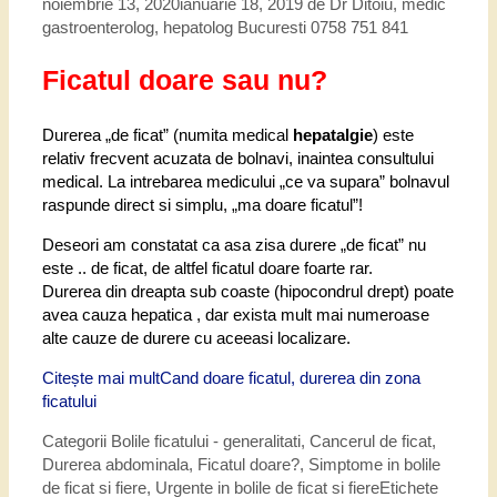
noiembrie 13, 2020
ianuarie 18, 2019
de
Dr Ditoiu, medic
gastroenterolog, hepatolog Bucuresti 0758 751 841
Ficatul doare sau nu?
Durerea „de ficat” (numita medical
hepatalgie
) este
relativ frecvent acuzata de bolnavi, inaintea consultului
medical. La intrebarea medicului „ce va supara” bolnavul
raspunde direct si simplu, „ma doare ficatul”!
Deseori am constatat ca asa zisa durere „de ficat” nu
este .. de ficat, de altfel ficatul doare foarte rar.
Durerea din dreapta sub coaste (hipocondrul drept) poate
avea cauza hepatica , dar exista mult mai numeroase
alte cauze de durere cu aceeasi localizare.
Citește mai mult
Cand doare ficatul, durerea din zona
ficatului
Categorii
Bolile ficatului - generalitati
,
Cancerul de ficat
,
Durerea abdominala
,
Ficatul doare?
,
Simptome in bolile
de ficat si fiere
,
Urgente in bolile de ficat si fiere
Etichete