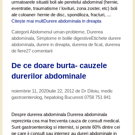
urmatoarele situatii boli ale peretelui abdominal (hernie,
eventratie, traumatisme / lovituri, zona zoster, etc) boli
ale coloanei- hernie de disc, spondiloza, fracturi, …
Citește mai mult
Durere abdominala in dreapta
Categorii
Abdomenul uman-probleme
,
Durerea
abdominala
,
Simptome in bolile digestive
Etichete
durere
abdominala
,
durere in dreapta
,
durerea de ficat
,
durerea
de fiere
27 comentarii
De ce doare burta- cauzele
durerilor abdominale
noiembrie 11, 2020
iulie 22, 2012
de
Dr Ditoiu, medic
gastroenterolog, hepatolog Bucuresti 0758 751 841
Despre durerea abdominala Durerea abdominala
reprezinta cea mai frecventa cauza de consult medical.
Sunt gastroenterolog si internist, si peste 60% dintre cei
pe care ii consult sau internez au dureri abdominale in