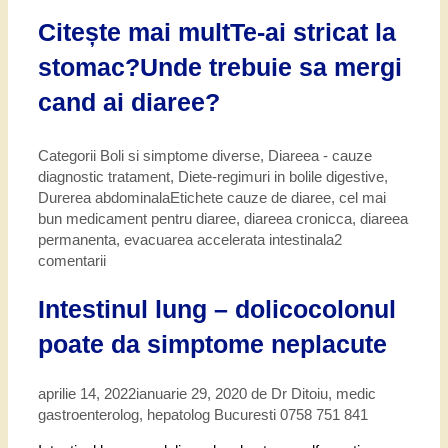
Citește mai mult
Te-ai stricat la
stomac?Unde trebuie sa mergi
cand ai diaree?
Categorii
Boli si simptome diverse
,
Diareea - cauze
diagnostic tratament
,
Diete-regimuri in bolile digestive
,
Durerea abdominala
Etichete
cauze de diaree
,
cel mai
bun medicament pentru diaree
,
diareea cronicca
,
diareea
permanenta
,
evacuarea accelerata intestinala
2
comentarii
Intestinul lung – dolicocolonul
poate da simptome neplacute
aprilie 14, 2022
ianuarie 29, 2020
de
Dr Ditoiu, medic
gastroenterolog, hepatolog Bucuresti 0758 751 841