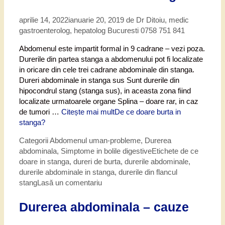
aprilie 14, 2022
ianuarie 20, 2019
de
Dr Ditoiu, medic
gastroenterolog, hepatolog Bucuresti 0758 751 841
Abdomenul este impartit formal in 9 cadrane – vezi poza.
Durerile din partea stanga a abdomenului pot fi localizate
in oricare din cele trei cadrane abdominale din stanga.
Dureri abdominale in stanga sus Sunt durerile din
hipocondrul stang (stanga sus), in aceasta zona fiind
localizate urmatoarele organe Splina – doare rar, in caz
de tumori …
Citește mai mult
De ce doare burta in
stanga?
Categorii
Abdomenul uman-probleme
,
Durerea
abdominala
,
Simptome in bolile digestive
Etichete
de ce
doare in stanga
,
dureri de burta
,
durerile abdominale
,
durerile abdominale in stanga
,
durerile din flancul
stang
Lasă un comentariu
Durerea abdominala – cauze