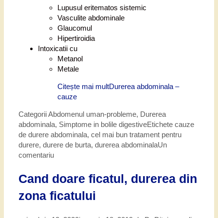
Lupusul eritematos sistemic
Vasculite abdominale
Glaucomul
Hipertiroidia
Intoxicatii cu
Metanol
Metale
Citește mai mult
Durerea abdominala –
cauze
Categorii
Abdomenul uman-probleme
,
Durerea
abdominala
,
Simptome in bolile digestive
Etichete
cauze
de durere abdominala
,
cel mai bun tratament pentru
durere
,
durere de burta
,
durerea abdominala
Un
comentariu
Cand doare ficatul, durerea din
zona ficatului