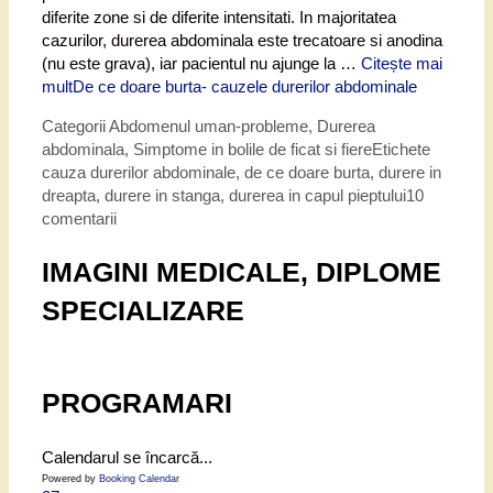
diferite zone si de diferite intensitati. In majoritatea
cazurilor, durerea abdominala este trecatoare si anodina
(nu este grava), iar pacientul nu ajunge la …
Citește mai
mult
De ce doare burta- cauzele durerilor abdominale
Categorii
Abdomenul uman-probleme
,
Durerea
abdominala
,
Simptome in bolile de ficat si fiere
Etichete
cauza durerilor abdominale
,
de ce doare burta
,
durere in
dreapta
,
durere in stanga
,
durerea in capul pieptului
10
comentarii
IMAGINI MEDICALE, DIPLOME
SPECIALIZARE
PROGRAMARI
Calendarul se încarcă...
Powered by
Booking Calendar