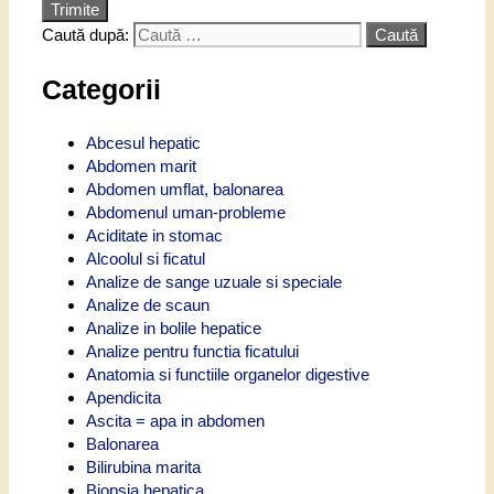
Trimite
Caută după:
Categorii
Abcesul hepatic
Abdomen marit
Abdomen umflat, balonarea
Abdomenul uman-probleme
Aciditate in stomac
Alcoolul si ficatul
Analize de sange uzuale si speciale
Analize de scaun
Analize in bolile hepatice
Analize pentru functia ficatului
Anatomia si functiile organelor digestive
Apendicita
Ascita = apa in abdomen
Balonarea
Bilirubina marita
Biopsia hepatica