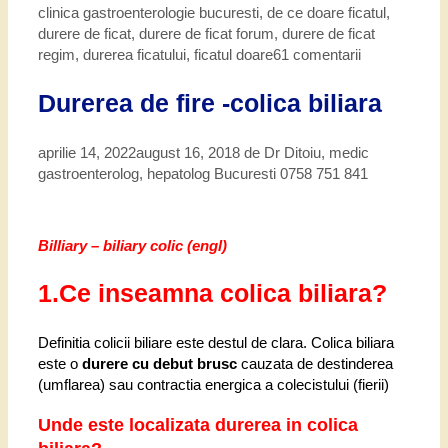
clinica gastroenterologie bucuresti
,
de ce doare ficatul
,
durere de ficat
,
durere de ficat forum
,
durere de ficat
regim
,
durerea ficatului
,
ficatul doare
61 comentarii
Durerea de fire -colica biliara
aprilie 14, 2022
august 16, 2018
de
Dr Ditoiu, medic
gastroenterolog, hepatolog Bucuresti 0758 751 841
Billiary – biliary colic (engl)
1.Ce inseamna colica biliara?
Definitia colicii biliare este destul de clara. Colica biliara
este o
durere cu debut brusc
cauzata de destinderea
(umflarea) sau contractia energica a colecistului (fierii)
Unde este localizata durerea in colica