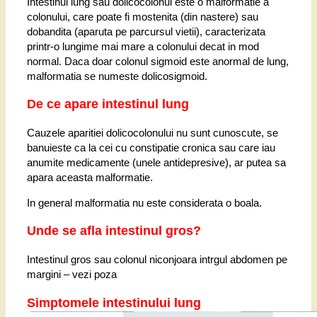
Intestinul lung sau dolicocolonul este o malformatie a
colonului, care poate fi mostenita (din nastere) sau
dobandita (aparuta pe parcursul vietii), caracterizata
printr-o lungime mai mare a colonului decat in mod
normal. Daca doar colonul sigmoid este anormal de lung,
malformatia se numeste dolicosigmoid.
De ce apare intestinul lung
Cauzele aparitiei dolicocolonului nu sunt cunoscute, se
banuieste ca la cei cu constipatie cronica sau care iau
anumite medicamente (unele antidepresive), ar putea sa
apara aceasta malformatie.
In general malformatia nu este considerata o boala.
Unde se afla intestinul gros?
Intestinul gros sau colonul niconjoara intrgul abdomen pe
margini – vezi poza
Simptomele intestinului lung