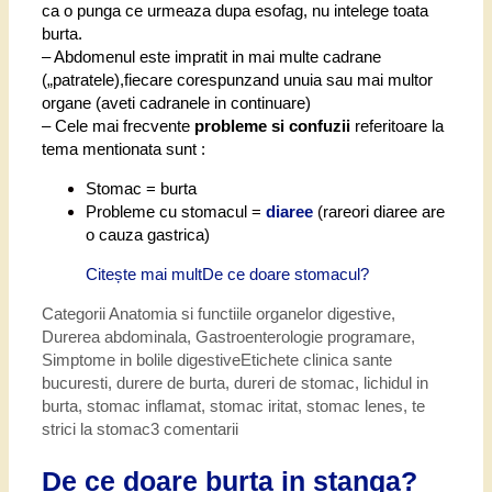
ca o punga ce urmeaza dupa esofag, nu intelege toata
burta.
– Abdomenul este impratit in mai multe cadrane
(„patratele),fiecare corespunzand unuia sau mai multor
organe (aveti cadranele in continuare)
– Cele mai frecvente
probleme si confuzii
referitoare la
tema mentionata sunt :
Stomac = burta
Probleme cu stomacul
=
diaree
(
rareori diaree are
o cauza gastrica)
Citește mai mult
De ce doare stomacul?
Categorii
Anatomia si functiile organelor digestive
,
Durerea abdominala
,
Gastroenterologie programare
,
Simptome in bolile digestive
Etichete
clinica sante
bucuresti
,
durere de burta
,
dureri de stomac
,
lichidul in
burta
,
stomac inflamat
,
stomac iritat
,
stomac lenes
,
te
strici la stomac
3 comentarii
De ce doare burta in stanga?