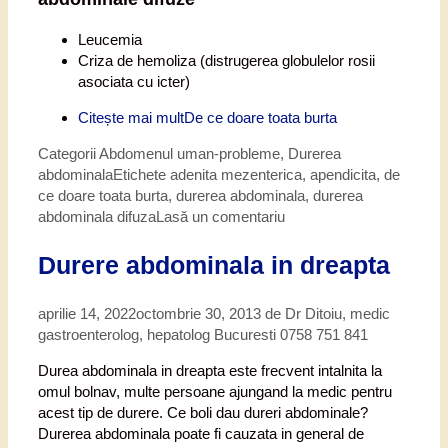
Leucemia
Criza de hemoliza (distrugerea globulelor rosii
asociata cu icter)
Citește mai mult
De ce doare toata burta
Categorii
Abdomenul uman-probleme
,
Durerea
abdominala
Etichete
adenita mezenterica
,
apendicita
,
de
ce doare toata burta
,
durerea abdominala
,
durerea
abdominala difuza
Lasă un comentariu
Durere abdominala in dreapta
aprilie 14, 2022
octombrie 30, 2013
de
Dr Ditoiu, medic
gastroenterolog, hepatolog Bucuresti 0758 751 841
Durea abdominala in dreapta este frecvent intalnita la
omul bolnav, multe persoane ajungand la medic pentru
acest tip de durere. Ce boli dau dureri abdominale?
Durerea abdominala poate fi cauzata in general de