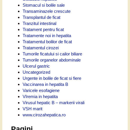
Stomacul si bolile sale
Transaminazele crescute
Transplantul de ficat
Tranzitul intestinal
Tratament pentru ficat
Tratamente noi in hepatita
Tratamentul bolilor de ficat
Tratamentul cirozei
Tumorile ficatului si cailor biliare
Tumorile organelor abdominale
Ulcerul gastric
Uncategorized
Urgente in bolile de ficat si fiere
Vaccinarea in hepatita B
Varicele esofagiene
VIremia in hepatita
Virusul hepatic B – markerii virali
VSH marit
www.cirozahepatica.ro
Pagini