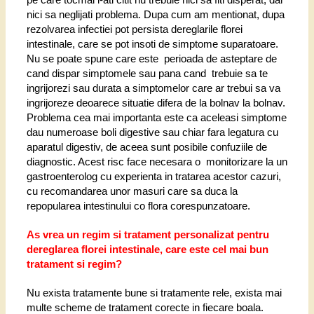
nici sa neglijati problema. Dupa cum am mentionat, dupa
rezolvarea infectiei pot persista dereglarile florei
intestinale, care se pot insoti de simptome suparatoare.
Nu se poate spune care este perioada de asteptare de
cand dispar simptomele sau pana cand trebuie sa te
ingrijorezi sau durata a simptomelor care ar trebui sa va
ingrijoreze deoarece situatie difera de la bolnav la bolnav.
Problema cea mai importanta este ca aceleasi simptome
dau numeroase boli digestive sau chiar fara legatura cu
aparatul digestiv, de aceea sunt posibile confuziile de
diagnostic. Acest risc face necesara o monitorizare la un
gastroenterolog cu experienta in tratarea acestor cazuri,
cu recomandarea unor masuri care sa duca la
repopularea intestinului co flora corespunzatoare.
As vrea un regim si tratament personalizat pentru
dereglarea florei intestinale, care este cel mai bun
tratament si regim?
Nu exista tratamente bune si tratamente rele, exista mai
multe scheme de tratament corecte in fiecare boala.