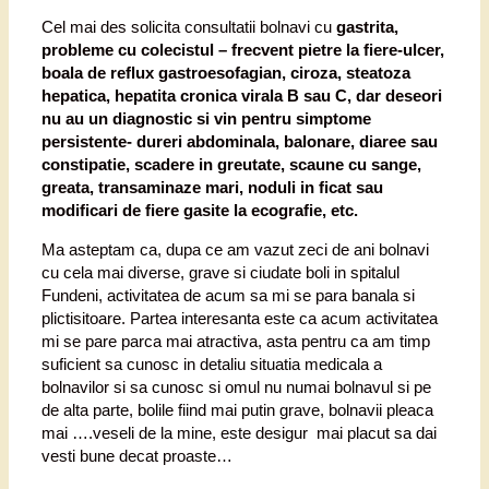
Cel mai des solicita consultatii bolnavi cu
gastrita,
probleme cu colecistul – frecvent pietre la fiere-ulcer,
boala de reflux gastroesofagian, ciroza, steatoza
hepatica, hepatita cronica virala B sau C, dar deseori
nu au un diagnostic si vin pentru simptome
persistente- dureri abdominala, balonare, diaree sau
constipatie, scadere in greutate, scaune cu sange,
greata, transaminaze mari, noduli in ficat sau
modificari de fiere gasite la ecografie, etc.
Ma asteptam ca, dupa ce am vazut zeci de ani bolnavi
cu cela mai diverse, grave si ciudate boli in spitalul
Fundeni, activitatea de acum sa mi se para banala si
plictisitoare. Partea interesanta este ca acum activitatea
mi se pare parca mai atractiva, asta pentru ca am timp
suficient sa cunosc in detaliu situatia medicala a
bolnavilor si sa cunosc si omul nu numai bolnavul si pe
de alta parte, bolile fiind mai putin grave, bolnavii pleaca
mai ….veseli de la mine, este desigur mai placut sa dai
vesti bune decat proaste…