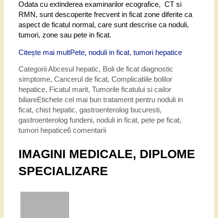
Odata cu extinderea examinarilor ecografice, CT si
RMN, sunt descoperite frecvent in ficat zone diferite ca
aspect de ficatul normal, care sunt descrise ca noduli,
tumori, zone sau pete in ficat.
Citește mai mult
Pete, noduli in ficat, tumori hepatice
Categorii
Abcesul hepatic
,
Boli de ficat diagnostic
simptome
,
Cancerul de ficat
,
Complicatiile bolilor
hepatice
,
Ficatul marit
,
Tumorile ficatului si cailor
biliare
Etichete
cel mai bun tratament pentru noduli in
ficat
,
chist hepatic
,
gastroenterolog bucuresti
,
gastroenterolog fundeni
,
noduli in ficat
,
pete pe ficat
,
tumori hepatice
6 comentarii
IMAGINI MEDICALE, DIPLOME
SPECIALIZARE