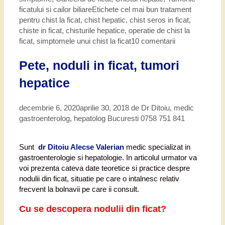
ficatului si cailor biliare
Etichete
cel mai bun tratament
pentru chist la ficat
,
chist hepatic
,
chist seros in ficat
,
chiste in ficat
,
chisturile hepatice
,
operatie de chist la
ficat
,
simptomele unui chist la ficat
10 comentarii
Pete, noduli in ficat, tumori
hepatice
decembrie 6, 2020
aprilie 30, 2018
de
Dr Ditoiu, medic
gastroenterolog, hepatolog Bucuresti 0758 751 841
Sunt
dr Ditoiu Alecse Valerian
medic specializat in
gastroenterologie si hepatologie. In articolul urmator va
voi prezenta cateva date teoretice si practice despre
nodulii din ficat, situatie pe care o intalnesc relativ
frecvent la bolnavii pe care ii consult.
Cu se descopera nodulii din ficat?