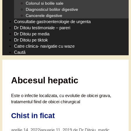
Colonul si bolile sale
Diagnosticul bolilor digestive
Cancerele digestive
Consultatie gastroenterologie de urgenta
Dr Ditoiu testimoniale – pareri
Dr Ditoiu pe media
Dr Ditoiu pe tiktok
Catre clinica- navigatie cu waze
Caută
Abcesul hepatic
Este o infectie localizata, cu evolutie de obicei grava,
tratamentul fiind de obicei chirurgical
Chist in ficat
aprilie 14, 2022
ianuarie 11, 2019
de
Dr Ditoiu, medic