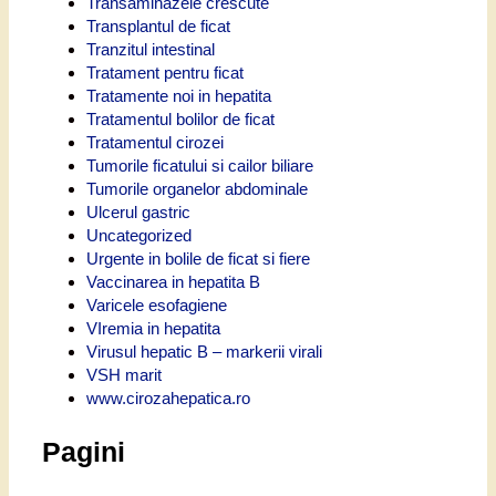
Transaminazele crescute
Transplantul de ficat
Tranzitul intestinal
Tratament pentru ficat
Tratamente noi in hepatita
Tratamentul bolilor de ficat
Tratamentul cirozei
Tumorile ficatului si cailor biliare
Tumorile organelor abdominale
Ulcerul gastric
Uncategorized
Urgente in bolile de ficat si fiere
Vaccinarea in hepatita B
Varicele esofagiene
VIremia in hepatita
Virusul hepatic B – markerii virali
VSH marit
www.cirozahepatica.ro
Pagini