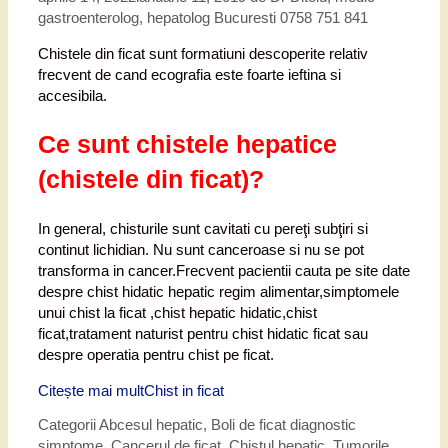
gastroenterolog, hepatolog Bucuresti 0758 751 841
Chistele din ficat sunt formatiuni descoperite relativ
frecvent de cand ecografia este foarte ieftina si
accesibila.
Ce sunt chistele hepatice
(chistele din ficat)?
In general, chisturile sunt cavitati cu pereţi subţiri si
continut lichidian. Nu sunt canceroase si nu se pot
transforma in cancer.Frecvent pacientii cauta pe site date
despre chist hidatic hepatic regim alimentar,simptomele
unui chist la ficat ,chist hepatic hidatic,chist
ficat,tratament naturist pentru chist hidatic ficat sau
despre operatia pentru chist pe ficat.
Citește mai mult
Chist in ficat
Categorii
Abcesul hepatic
,
Boli de ficat diagnostic
simptome
,
Cancerul de ficat
,
Chistul hepatic
,
Tumorile