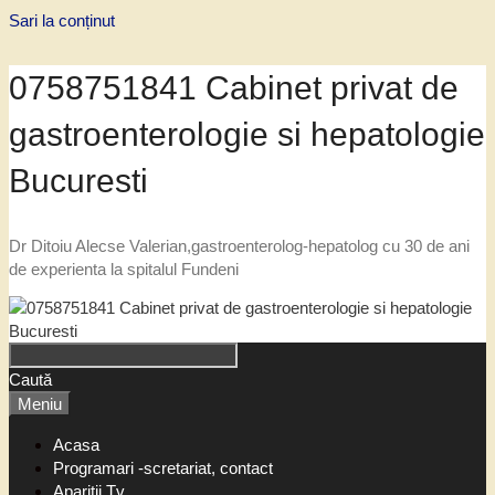
Sari la conținut
0758751841 Cabinet privat de
gastroenterologie si hepatologie
Bucuresti
Dr Ditoiu Alecse Valerian,gastroenterolog-hepatolog cu 30 de ani
de experienta la spitalul Fundeni
Caută
Meniu
Acasa
Programari -scretariat, contact
Aparitii Tv