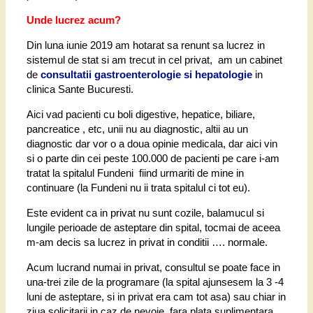
Unde lucrez acum?
Din luna iunie 2019 am hotarat sa renunt sa lucrez in
sistemul de stat si am trecut in cel privat, am un cabinet
de
consultatii gastroenterologie si hepatologie
in
clinica Sante Bucuresti.
Aici vad pacienti cu boli digestive, hepatice, biliare,
pancreatice , etc, unii nu au diagnostic, altii au un
diagnostic dar vor o a doua opinie medicala, dar aici vin
si o parte din cei peste 100.000 de pacienti pe care i-am
tratat la spitalul Fundeni fiind urmariti de mine in
continuare (la Fundeni nu ii trata spitalul ci tot eu).
Este evident ca in privat nu sunt cozile, balamucul si
lungile perioade de asteptare din spital, tocmai de aceea
m-am decis sa lucrez in privat in conditii …. normale.
Acum lucrand numai in privat, consultul se poate face in
una-trei zile de la programare (la spital ajunsesem la 3 -4
luni de asteptare, si in privat era cam tot asa) sau chiar in
ziua solicitarii in caz de nevoie, fara plata suplimentara.