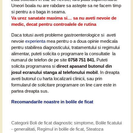
Uneori boala nu are rabdare sa astepte sa ne facem timp
si pentru a o baga in seama.
Va urez sanatate maxima si… sa nu aveti nevoie de
medic, decat pentru controalele de rutina
Daca totusi aveti probleme gastroenterologice si aveti
nevoie
experienta
mea pentru o a doua opinie medicala
pentru stabilirea diagnosticului, tratamentului si regimului
alimentar, puteti solicita o programare la consultatie la
numarul de telefon de pe site
0758 751 841.
Puteti
solicita programarea si
direct apasand butonul din
josul ecranului stanga al telefonului mobil
. In dreapta
aveti butonul cu harta localizarii clinicii, sau prin
formularul de solicitare programare on line care este in
partea dreapta sus.
Recomandarile noastre in bolile de ficat
Categorii
Boli de ficat diagnostic simptome
,
Bolile ficatului
- generalitati
,
Regimul in bolile de ficat
,
Steatoza