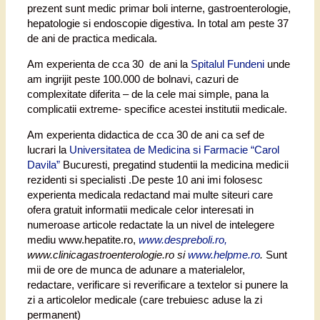
prezent sunt medic primar boli interne, gastroenterologie,
hepatologie si endoscopie digestiva. In total am peste 37
de ani de practica medicala.
Am experienta de cca 30 de ani la
Spitalul Fundeni
unde
am ingrijit peste 100.000 de bolnavi, cazuri de
complexitate diferita – de la cele mai simple, pana la
complicatii extreme- specifice acestei institutii medicale.
Am experienta didactica de cca 30 de ani ca sef de
lucrari la
Universitatea de Medicina si Farmacie “Carol
Davila”
Bucuresti, pregatind studentii la medicina medicii
rezidenti si specialisti .De peste 10 ani imi folosesc
experienta medicala redactand mai multe siteuri care
ofera gratuit informatii medicale celor interesati in
numeroase articole redactate la un nivel de intelegere
mediu www.hepatite.ro,
www.despreboli.ro,
www.clinicagastroenterologie.ro si
www.helpme.ro
.
Sunt
mii de ore de munca de adunare a materialelor,
redactare, verificare si reverificare a textelor si punere la
zi a articolelor medicale (care trebuiesc aduse la zi
permanent)