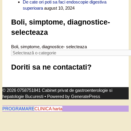
De cate ori poti sa faci endoscopie digestiva
superioara
august 10, 2024
Boli, simptome, diagnostice-
selecteaza
Boli, simptome, diagnostice- selecteaza
Doriti sa ne contactati?
© 2026 0758751841 Cabinet privat de gastroenterologie si
hepatologie Bucuresti
• Powered by
GeneratePress
PROGRAMARE
CLINICA harta