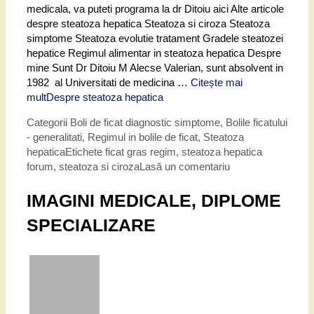
medicala, va puteti programa la dr Ditoiu aici Alte articole
despre steatoza hepatica Steatoza si ciroza Steatoza
simptome Steatoza evolutie tratament Gradele steatozei
hepatice Regimul alimentar in steatoza hepatica Despre
mine Sunt Dr Ditoiu M Alecse Valerian, sunt absolvent in
1982 al Universitati de medicina …
Citește mai
mult
Despre steatoza hepatica
Categorii
Boli de ficat diagnostic simptome
,
Bolile ficatului
- generalitati
,
Regimul in bolile de ficat
,
Steatoza
hepatica
Etichete
ficat gras regim
,
steatoza hepatica
forum
,
steatoza si ciroza
Lasă un comentariu
IMAGINI MEDICALE, DIPLOME
SPECIALIZARE