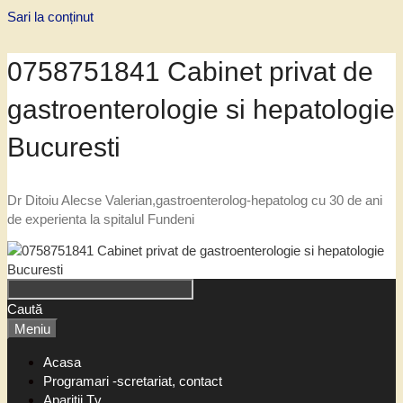
Sari la conținut
0758751841 Cabinet privat de
gastroenterologie si hepatologie
Bucuresti
Dr Ditoiu Alecse Valerian,gastroenterolog-hepatolog cu 30 de ani
de experienta la spitalul Fundeni
Caută
Meniu
Acasa
Programari -scretariat, contact
Aparitii Tv