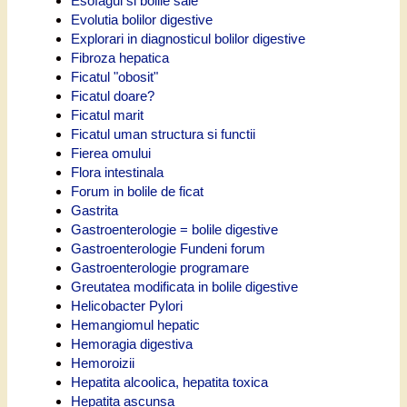
Esofagul si bolile sale
Evolutia bolilor digestive
Explorari in diagnosticul bolilor digestive
Fibroza hepatica
Ficatul "obosit"
Ficatul doare?
Ficatul marit
Ficatul uman structura si functii
Fierea omului
Flora intestinala
Forum in bolile de ficat
Gastrita
Gastroenterologie = bolile digestive
Gastroenterologie Fundeni forum
Gastroenterologie programare
Greutatea modificata in bolile digestive
Helicobacter Pylori
Hemangiomul hepatic
Hemoragia digestiva
Hemoroizii
Hepatita alcoolica, hepatita toxica
Hepatita ascunsa