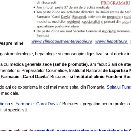
Despre mine
, gastroenterologie, hepatologie si endoscopie digestiva, sunt doctor i
ara cu medica generala zece
(sef de promotie),
am facut 3 ani de
sta
entelor si Preparatelor Cosmetice, Institutul National
de Expertiza 
 Farmacie „Carol Davila
” Bucuresti
si Institutul clinic Fundeni Bu
e ani de experienta in cel mai mare spital din Romania,
Spitalul Fun
i medicale.
icina si Farmacie “Carol Davila”
Bucuresti, pregatind pentru profesia
i si specialisti.
and un cabinet de
consultatii gastroenterologie si hepatologie in 