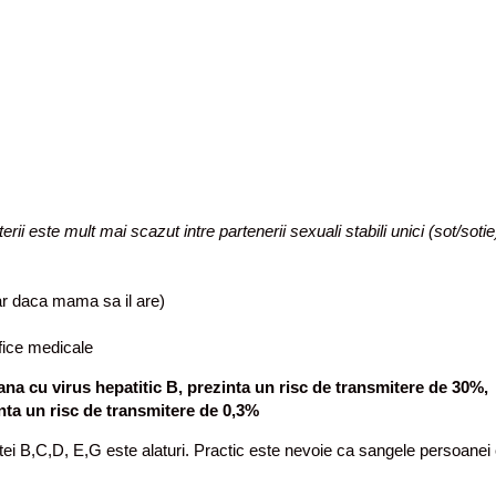
rii este mult mai scazut intre partenerii sexuali stabili unici (sot/soti
iar daca mama sa il are)
efice medicale
ana cu virus hepatitic B, prezinta un risc de transmitere de 30%,
nta un risc de transmitere de 0,3%
ei B,C,D, E,G este alaturi. Practic este nevoie ca sangele persoanei ca