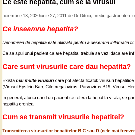
Ce este hepatita, cum se ia virusul
noiembrie 13, 2020
iunie 27, 2011
de
Dr Ditoiu, medic gastroenterol
Ce inseamna hepatita?
Denumirea de hepatita este utilizata pentru a desemna inflamatia ficat
Ca sa spui unui pacient ca are hepatita, trebuie sa vezi daca are
inf
Care sunt virusurile care dau hepatita?
Exista
mai multe virusuri
care pot afecta ficatul: virusuri hepatitice 
(Virusul Epstein-Barr, Citomegalovirus, Parvovirus B19, Virusul Her
In general, atunci cand un pacient se refera la hepatita virala, se ga
hepatita cronica.
Cum se transmit virusurile hepatitei?
Transmiterea virusurilor hepatitelor B,C sau D (cele mai frecven