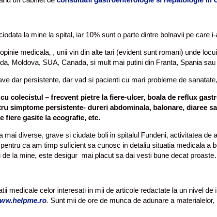
odata la mine la spital, iar 10% sunt o parte dintre bolnavii pe care i-am
ua opinie medicala, , unii vin din alte tari (evident sunt romani) unde 
nda, Moldova, SUA, Canada, si mult mai putini din Franta, Spania sau I
rave dar persistente, dar vad si pacienti cu mari probleme de sanatate, 
cu colecistul – frecvent pietre la fiere-ulcer, boala de reflux gas
ntru simptome persistente- dureri abdominala, balonare, diaree sa
 fiere gasite la ecografie, etc.
ai diverse, grave si ciudate boli in spitalul Fundeni, activitatea de 
pentru ca am timp suficient sa cunosc in detaliu situatia medicala a b
eli de la mine, este desigur mai placut sa dai vesti bune decat proast
ii medicale celor interesati in mii de articole redactate la un nivel d
ww.helpme.ro
.
Sunt mii de ore de munca de adunare a materialelor, red