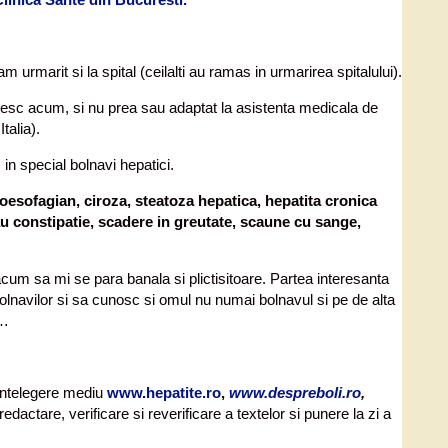
 urmarit si la spital (ceilalti au ramas in urmarirea spitalului).
locuiesc acum, si nu prea sau adaptat la asistenta medicala de
talia).
in special bolnavi hepatici.
troesofagian, ciroza, steatoza hepatica, hepatita cronica
u constipatie, scadere in greutate, scaune cu sange,
acum sa mi se para banala si plictisitoare. Partea interesanta
olnavilor si sa cunosc si omul nu numai bolnavul si pe de alta
e…
e intelegere mediu
www.hepatite.ro
,
www.despreboli.ro
,
actare, verificare si reverificare a textelor si punere la zi a