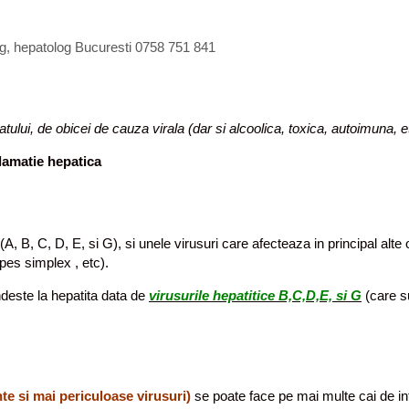
og, hepatolog Bucuresti 0758 751 841
ului, de obicei de cauza virala (dar si alcoolica, toxica, autoimuna, e
lamatie hepatica
(A, B, C, D, E, si G), si unele virusuri care afecteaza in principal alte o
pes simplex , etc).
ndeste la hepatita data de
virusurile
hepatitice B,C,D,E, si G
(care su
te si mai periculoase virusuri)
se poate face pe mai multe cai de int