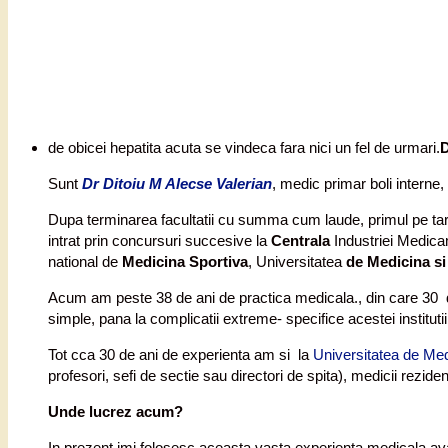
de obicei hepatita acuta se vindeca fara nici un fel de urmari.
Sunt
Dr Ditoiu M Alecse Valerian
, medic primar boli interne
Dupa terminarea facultatii cu summa cum laude, primul pe t
intrat prin concursuri succesive la
Centrala
Industriei Medicam
national de
Medicina Sportiva
, Universitatea
de Medicina si
Acum am peste 38 de ani de practica medicala., din care 30 d
simple, pana la complicatii extreme- specifice acestei instituti
Tot cca 30 de ani de experienta am si la
Universitatea de Med
profesori, sefi de sectie sau directori de spita), medicii rezident
Unde lucrez acum?
In prezent imi folosesc aceasta vasta experienta medicala av