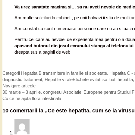
Va urez sanatate maxima si… sa nu aveti nevoie de medic,
Am multe solicitari la cabinet , pe unii bolnavi ii stiu de multi a
Am constat ca sunt numeroase persoane care nu au situatia me
Pentru cei care au nevoie de experienta mea pentru o a doua 
apasand butonul din josul ecranului stanga al telefonului
dreapta sus a paginii de web
Categorii
Hepatita B transmitere in familie si societate
,
Hepatita C - 
diagnostic tratament
,
Hepatite virale
Etichete
evitati sa luati hepatita
Navigare articole
30 martie – 3 aprilie, congresul Asociatiei Europene pentru Studiul Fic
Cu ce ne ajuta flora intestinala
10 comentarii la „
Ce este hepatita, cum se ia virusu