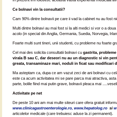
Ce bolnavi vin la consultatii?
Cam 90% dintre bolnavii pe care ii vad la cabinet nu au fost nici
Multi dintre bolnavi au mai fost si la alti medici si vor o a do
acolo (in special din Anglia, Germania, Suedia, Norvegia, Irla
Foarte multi sunt tineri, unii studenti, cu probleme nu foarte g
Cel mai des solicita consultatii bolnavi cu
gastrita, probleme 
virala B sau C, dar deseori nu au un diagnostic si vin pe
greata, transaminaze mari, noduli in ficat sau modificari de
Ma asteptam ca, dupa ce am vazut zeci de ani bolnavi cu cela m
este ca acum activitatea mi se pare parca mai atractiva, asta 
parte, bolile fiind mai putin grave, bolnavii pleaca mai ….ves
Activitate pe net
De peste 10 ani am mai multe siteuri care ofera gratuit informat
www.clinicagastroenterologie.ro, www.hepatolog.ro
si
w
articolelor medicale (care trebuiesc aduse la zi permanent).