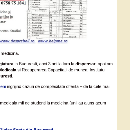
n medicina.
giatura
in Bucuresti, apoi 3 ani la tara la
dispensar
, apoi am
Medicala
si Recuperarea Capacitatii de munca, Institutul
curesti.
deni
ingrijind cazuri de complexitate diferita – de la cele mai
 medicala mii de studenti la medicina (unii au ajuns acum
Clinica Sante din Bucuresti.