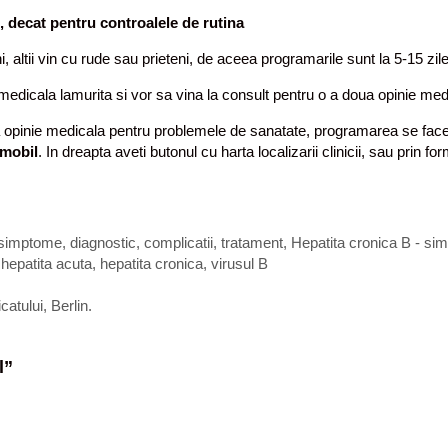
 decat pentru controalele de rutina
ni, altii vin cu rude sau prieteni, de aceea programarile sunt la 5-15 zile
dicala lamurita si vor sa vina la consult pentru o a doua opinie med
opinie medicala pentru problemele de sanatate, programarea se face 
 mobil
. In dreapta aveti butonul cu harta localizarii clinicii, sau prin 
simptome, diagnostic, complicatii, tratament
,
Hepatita cronica B - sim
,
hepatita acuta
,
hepatita cronica
,
virusul B
atului, Berlin.
l
”