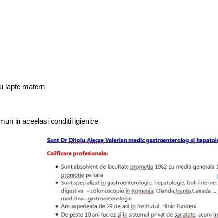
au lapte matern
mun in aceelasi conditii igienice