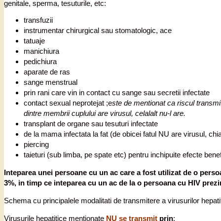
genitale, sperma, tesuturile, etc:
transfuzii
instrumentar chirurgical sau stomatologic, ace
tatuaje
manichiura
pedichiura
aparate de ras
sange menstrual
prin rani care vin in contact cu sange sau secretii infectate
contact sexual neprotejat ;e
ste de mentionat ca riscul transmite
dintre membrii cuplului are virusul, celalalt nu-l are.
transplant de organe sau tesuturi infectate
de la mama infectata la fat (de obicei fatul NU are virusul, ch
piercing
taieturi (sub limba, pe spate etc) pentru inchipuite efecte ben
Inteparea unei persoane cu un ac care a fost utilizat de o perso
3%, in timp ce inteparea cu un ac de la o persoana cu HIV prezi
Schema cu principalele modalitati de transmitere a virusurilor hepatit
Virusurile hepatitice mentionate
NU se transmit
prin
: