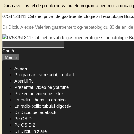
Daca aveti astfel de probleme va puteti programa pentru o a doua op
0758751841 Cabinet privat de gastroenterologie si hepatologie Bucu
Dr Ditoiu Alecse Valerian,gastroenterolog-hepatolog cu 30 de ani de 
Caută
Meniu
Acasa
Programari -scretariat, contact
Aparitii Tv
Prezentari video pe youtube
Prezentari video pe tiktok
La radio – hepatita cronica
La radio-bolile tubului digestiv
Dr Ditoiu pe facebook
Pe CSID
Pe CSID 2
Dr Ditoiu in ziare