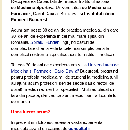
Recuperarea Capacitatii de munca, Institutul national
de
Medicina Sportiva
, Universitatea
de Medicina si
Farmacie „Carol Davila
” Bucuresti
si Institutul clinic
Fundeni Bucuresti.
Acum am peste 38 de ani de practica medicala., din care
30 de ani de experienta in cel mai mare spital din
Romania,
Spitalul Fundeni
ingrijind cazuri de
complexitate diferita – de la cele mai simple, pana la
complicatii extreme- specifice acestei institutii medicale.
Tot cca 30 de ani de experienta am si la
Universitatea de
Medicina si Farmacie “Carol Davila”
Bucuresti, pregatind
pentru profesia medicala mii de studenti la medicina (unii
au ajuns acum profesori, sefi de sectie sau directori de
spital), medicii rezidenti si specialisti. Multi au plecat din
tara din pacate, dar vad ca sunt medici buni la locurile lor
de munca
Unde lucrez acum?
In prezent imi folosesc aceasta vasta experienta
medicala avand un cabinet de
consultatii