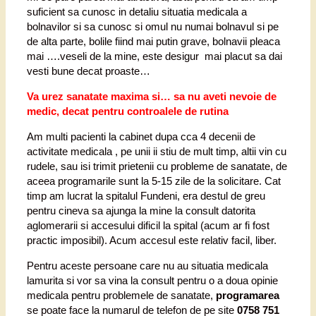
suficient sa cunosc in detaliu situatia medicala a
bolnavilor si sa cunosc si omul nu numai bolnavul si pe
de alta parte, bolile fiind mai putin grave, bolnavii pleaca
mai ….veseli de la mine, este desigur mai placut sa dai
vesti bune decat proaste…
Va urez sanatate maxima si… sa nu aveti nevoie de
medic, decat pentru controalele de rutina
Am multi pacienti la cabinet dupa cca 4 decenii de
activitate medicala , pe unii ii stiu de mult timp, altii vin cu
rudele, sau isi trimit prietenii cu probleme de sanatate, de
aceea programarile sunt la 5-15 zile de la solicitare. Cat
timp am lucrat la spitalul Fundeni, era destul de greu
pentru cineva sa ajunga la mine la consult datorita
aglomerarii si accesului dificil la spital (acum ar fi fost
practic imposibil). Acum accesul este relativ facil, liber.
Pentru aceste persoane care nu au situatia medicala
lamurita si vor sa vina la consult pentru o a doua opinie
medicala pentru problemele de sanatate,
programarea
se poate face la numarul de telefon de pe site
0758 751