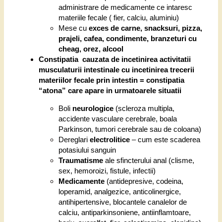
administrare de medicamente ce intaresc
materiile fecale ( fier, calciu, aluminiu)
Mese cu
exces de carne, snacksuri, pizza,
prajeli, cafea, condimente, branzeturi cu
cheag, orez, alcool
Constipatia cauzata de incetinirea activitatii
musculaturii intestinale cu incetinirea trecerii
materiilor fecale prin intestin = constipatia
“atona” care apare in urmatoarele situatii
Boli
neurologice
(scleroza multipla,
accidente vasculare cerebrale, boala
Parkinson, tumori cerebrale sau de coloana)
Dereglari
electrolitice
– cum este scaderea
potasiului sanguin
Traumatisme
ale sfincterului anal (clisme,
sex, hemoroizi, fistule, infectii)
Medicamente
(antidepresive, codeina,
loperamid, analgezice, anticolinergice,
antihipertensive, blocantele canalelor de
calciu, antiparkinsoniene, antiinflamtoare,