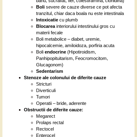
bariu, sucralfat, fier, colestiramina, clonidina)
Boli
severe de cauze diverse ce pot afecta
tranzitul, chiar daca boala nu este intestinala
Intoxicatie
cu plumb
Blocarea
interiorului intestinului gros cu
materii fecale
Boli metabolice – diabet, uremie,
hipocalcemie, amiloidoza, porfiria acuta
Boli
endocrine
(Hipotiroidism,
Panhipopituitarism, Feocromocitom,
Glucagonom)
Sedentarism
Stenoze ale colonului de diferite cauze
Stricturi
Diverticuli
Tumori
Operatii – bride, aderente
Obstructii de diferite cauze:
Megarect
Prolaps rectal
Rectocel
Enterocel