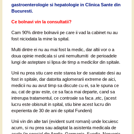
gastroenterologie si hepatologie in Clinica Sante din
Bucuresti.
Ce bolnavi vin la consultatii?
Cam 90% dintre bolnavii pe care ii vad la cabinet nu au
fost niciodata la mine la spital.
Multi dintre ei nu au mai fost la medic, dar altii vor o a
doua opinie medicala si unii nemultumiti de perioadele
lungi de asteptare si lipsa de timp a medicilor din spitale.
Unii nu prea stiu care este starea lor de sanatate desi au
fost in spitale, dar datorita aglomerarii extreme de aici,
medicii nu au avut timp sa discute cu ei, sa le spuna ce
au, cat de grav este, ce sa faca mai departe, cand sa
intrerupa tratamentul, ce controale sa faca ,etc, (acest
lucru este obisnuit in spital, stiu bine acest lucru din
experienta de 30 de ani de spital Fundeni)
Unii vin din alte tari (evident sunt romani) unde locuiesc
acum, si nu prea sau adaptat la asistenta medicala de
acolo (in special din Anglia, Germania, Suedia, Norvegia,