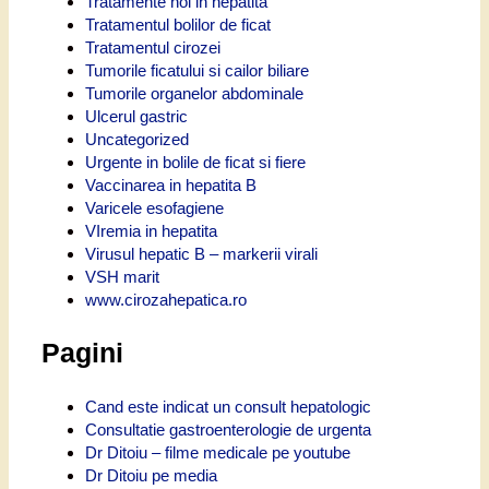
Tratamente noi in hepatita
Tratamentul bolilor de ficat
Tratamentul cirozei
Tumorile ficatului si cailor biliare
Tumorile organelor abdominale
Ulcerul gastric
Uncategorized
Urgente in bolile de ficat si fiere
Vaccinarea in hepatita B
Varicele esofagiene
VIremia in hepatita
Virusul hepatic B – markerii virali
VSH marit
www.cirozahepatica.ro
Pagini
Cand este indicat un consult hepatologic
Consultatie gastroenterologie de urgenta
Dr Ditoiu – filme medicale pe youtube
Dr Ditoiu pe media