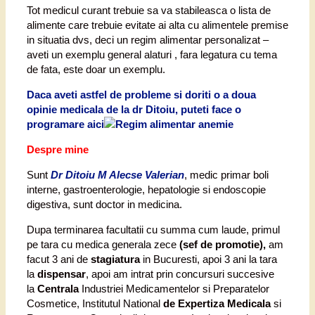
Tot medicul curant trebuie sa va stabileasca o lista de
alimente care trebuie evitate ai alta cu alimentele premise
in situatia dvs, deci un regim alimentar personalizat –
aveti un exemplu general alaturi , fara legatura cu tema
de fata, este doar un exemplu.
Daca aveti astfel de probleme si doriti o a doua
opinie medicala de la dr Ditoiu, puteti face o
programare aici
Despre mine
Sunt
Dr Ditoiu M Alecse Valerian
, medic primar boli
interne, gastroenterologie, hepatologie si endoscopie
digestiva, sunt doctor in medicina.
Dupa terminarea facultatii cu summa cum laude, primul
pe tara cu medica generala zece
(sef de promotie),
am
facut 3 ani de
stagiatura
in Bucuresti, apoi 3 ani la tara
la
dispensar
, apoi am intrat prin concursuri succesive
la
Centrala
Industriei Medicamentelor si Preparatelor
Cosmetice, Institutul National
de Expertiza Medicala
si