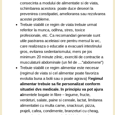
consecinta a modului de alimentatie si de viata,
schimbarea acestora poate duce deseori la
prevenirea constipatiei, ameliorarea sau rezolvarea
acestei probleme.
Trebuie stabilit ce regim de viata trebuie urmat
referitor la munca, odihna, stres, toxice
profesionale, etc. Ca recomandari generale sunt
utile pastrarea aceleiasi ore pentru mersul la wc,
care realizeaza o educatie a evacuarii intestinului
gros, evitarea sedentarismului, mers pe jos
minimum 20 minute zilnic, exercitii de contractie a
musculaturii abdominale (un fel de …“abdomene“)
Trebuie stabilit ce regim alimentar este necesar
(regimul de viata si cel alimentar poate favoriza
evolutia buna a bolii sau o poate agrava) R
egimul
alimentar trebuie sa fie personalizat conform
situatiei dvs medicale. In principiu va pot ajura
a
limentele bogate in fibre – legume, fructe,
verdeturi, salate, paine si cereale, lactat, limitarea
alimentatiei cu multa carne, snacksuri, pizza,
prajeli, cafea, condimente, branzeturi cu cheag,