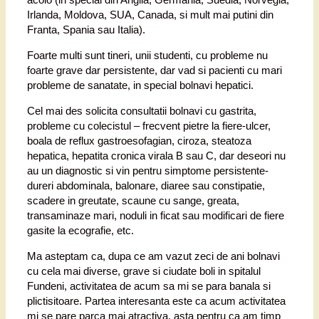
Irlanda, Moldova, SUA, Canada, si mult mai putini din
Franta, Spania sau Italia).
Foarte multi sunt tineri, unii studenti, cu probleme nu
foarte grave dar persistente, dar vad si pacienti cu mari
probleme de sanatate, in special bolnavi hepatici.
Cel mai des solicita consultatii bolnavi cu gastrita,
probleme cu colecistul – frecvent pietre la fiere-ulcer,
boala de reflux gastroesofagian, ciroza, steatoza
hepatica, hepatita cronica virala B sau C, dar deseori nu
au un diagnostic si vin pentru simptome persistente-
dureri abdominala, balonare, diaree sau constipatie,
scadere in greutate, scaune cu sange, greata,
transaminaze mari, noduli in ficat sau modificari de fiere
gasite la ecografie, etc.
Ma asteptam ca, dupa ce am vazut zeci de ani bolnavi
cu cela mai diverse, grave si ciudate boli in spitalul
Fundeni, activitatea de acum sa mi se para banala si
plictisitoare. Partea interesanta este ca acum activitatea
mi se pare parca mai atractiva, asta pentru ca am timp