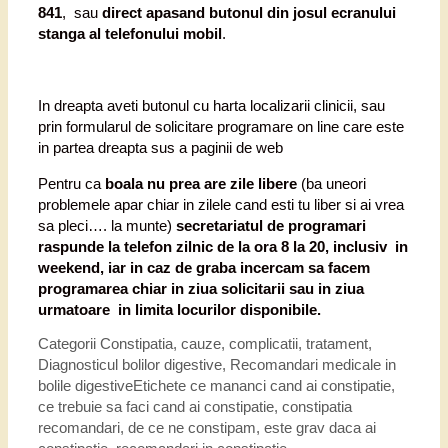
841
, sau
direct apasand butonul din josul ecranului
stanga al telefonului mobil
.
In dreapta aveti butonul cu harta localizarii clinicii, sau
prin formularul de solicitare programare on line care este
in partea dreapta sus a paginii de web
Pentru ca
boala nu prea are zile libere
(ba uneori
problemele apar chiar in zilele cand esti tu liber si ai vrea
sa pleci…. la munte)
secretariatul de programari
raspunde la telefon zilnic de la ora 8 la 20, inclusiv in
weekend, iar in caz de graba incercam sa facem
programarea chiar in ziua solicitarii sau in ziua
urmatoare in limita locurilor disponibile.
Categorii
Constipatia, cauze, complicatii, tratament
,
Diagnosticul bolilor digestive
,
Recomandari medicale in
bolile digestive
Etichete
ce mananci cand ai constipatie
,
ce trebuie sa faci cand ai constipatie
,
constipatia
recomandari
,
de ce ne constipam
,
este grav daca ai