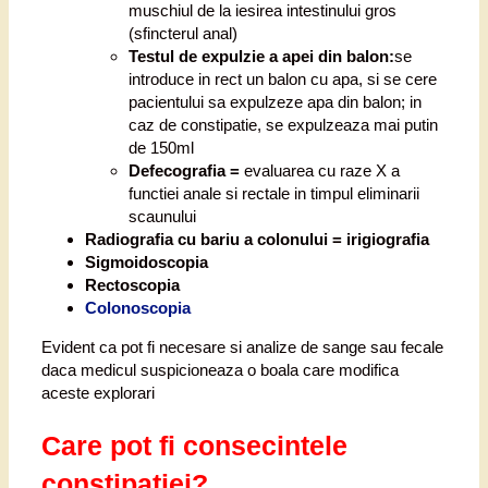
muschiul de la iesirea intestinului gros
(sfincterul anal)
Testul de expulzie a apei din balon:
se
introduce in rect un balon cu apa, si se cere
pacientului sa expulzeze apa din balon; in
caz de constipatie, se expulzeaza mai putin
de 150ml
Defecografia =
evaluarea cu raze X a
functiei anale si rectale in timpul eliminarii
scaunului
Radiografia cu bariu a colonului = irigiografia
Sigmoidoscopia
Rectoscopia
Colonoscopia
Evident ca pot fi necesare si analize de sange sau fecale
daca medicul suspicioneaza o boala care modifica
aceste explorari
Care pot fi consecintele
constipatiei?