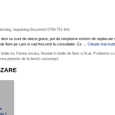
terolog, hepatolog Bucuresti 0758 751 841
i, si desi nu sunt de obicei grave, pot da simptome extrem de neplacute
li de fiere pe care in vad frecvent la consultatie. Ce …
Citește mai mult
bolile lui
,
Fierea omului
,
Noutati in bolile de fiere si ficat
,
Probleme cu 
rea pietrelor de la fiere
5 comentarii
IZARE