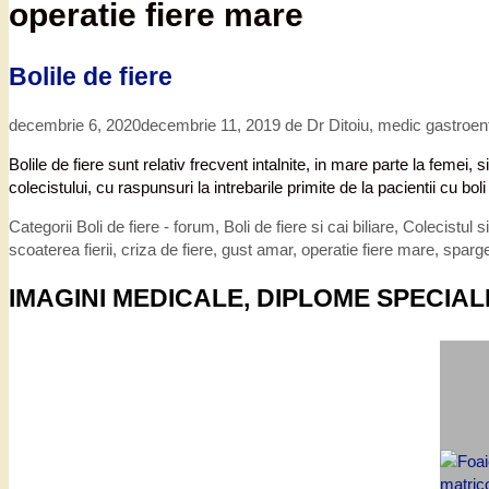
operatie fiere mare
Bolile de fiere
decembrie 6, 2020
decembrie 11, 2019
de
Dr Ditoiu, medic gastroen
Bolile de fiere sunt relativ frecvent intalnite, in mare parte la feme
colecistului, cu raspunsuri la intrebarile primite de la pacientii cu bo
Categorii
Boli de fiere - forum
,
Boli de fiere si cai biliare
,
Colecistul si 
scoaterea fierii
,
criza de fiere
,
gust amar
,
operatie fiere mare
,
sparge
IMAGINI MEDICALE, DIPLOME SPECIAL