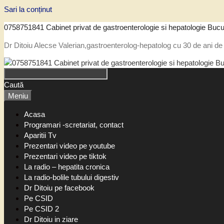
Sari la conținut
0758751841 Cabinet privat de gastroenterologie si hepatologie Bucu
Dr Ditoiu Alecse Valerian,gastroenterolog-hepatolog cu 30 de ani de 
Caută
Meniu
Acasa
Programari -scretariat, contact
Aparitii Tv
Prezentari video pe youtube
Prezentari video pe tiktok
La radio – hepatita cronica
La radio-bolile tubului digestiv
Dr Ditoiu pe facebook
Pe CSID
Pe CSID 2
Dr Ditoiu in ziare