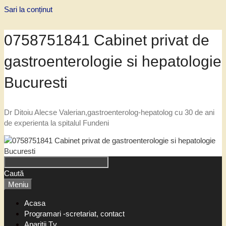
Sari la conținut
0758751841 Cabinet privat de
gastroenterologie si hepatologie
Bucuresti
Dr Ditoiu Alecse Valerian,gastroenterolog-hepatolog cu 30 de ani
de experienta la spitalul Fundeni
Caută
Meniu
Acasa
Programari -scretariat, contact
Aparitii Tv