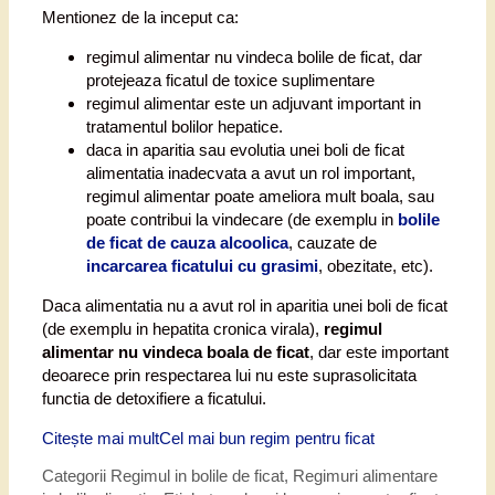
Mentionez de la inceput ca:
regimul alimentar nu vindeca bolile de ficat, dar
protejeaza ficatul de toxice suplimentare
regimul alimentar este un adjuvant important in
tratamentul bolilor hepatice.
daca in aparitia sau evolutia unei boli de ficat
alimentatia inadecvata a avut un rol important,
regimul alimentar poate ameliora mult boala, sau
poate contribui la vindecare (de exemplu in
bolile
de ficat de cauza alcoolica
, cauzate de
incarcarea ficatului cu grasimi
, obezitate, etc).
Daca alimentatia nu a avut rol in aparitia unei boli de ficat
(de exemplu in hepatita cronica virala),
regimul
alimentar nu vindeca boala de ficat
, dar este important
deoarece prin respectarea lui nu este suprasolicitata
functia de detoxifiere a ficatului.
Citește mai mult
Cel mai bun regim pentru ficat
Categorii
Regimul in bolile de ficat
,
Regimuri alimentare