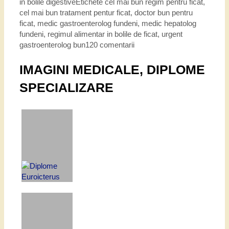
in bolile digestive
Etichete
cel mai bun regim pentru ficat
,
cel mai bun tratament pentur ficat
,
doctor bun pentru
ficat
,
medic gastroenterolog fundeni
,
medic hepatolog
fundeni
,
regimul alimentar in bolile de ficat
,
urgent
gastroenterolog bun
120 comentarii
IMAGINI MEDICALE, DIPLOME
SPECIALIZARE