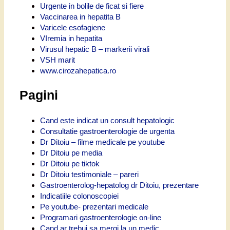
Urgente in bolile de ficat si fiere
Vaccinarea in hepatita B
Varicele esofagiene
VIremia in hepatita
Virusul hepatic B – markerii virali
VSH marit
www.cirozahepatica.ro
Pagini
Cand este indicat un consult hepatologic
Consultatie gastroenterologie de urgenta
Dr Ditoiu – filme medicale pe youtube
Dr Ditoiu pe media
Dr Ditoiu pe tiktok
Dr Ditoiu testimoniale – pareri
Gastroenterolog-hepatolog dr Ditoiu, prezentare
Indicatiile colonoscopiei
Pe youtube- prezentari medicale
Programari gastroenterologie on-line
Cand ar trebui sa mergi la un medic