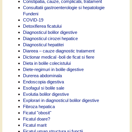
Constipatia, cauze, complicatii, tratament
Consultatii gastroenterologie si hepatologie
Fundeni
COVID-19
Detoxifierea ficatului
Diagnosticul bolilor digestive
Diagnosticul cirozei hepatice
Diagnosticul hepatitei
Diareea – cauze diagnostic tratament
Dictionar medical -boli de ficat si fiere
Dieta in bolile colecistului
Diete-regimuri in bolile digestive
Durerea abdominala
Endoscopia digestiva
Esofagul si bolile sale
Evolutia bolilor digestive
Explorari in diagnosticul bolilor digestive
Fibroza hepatica
Ficatul "obosit"
Ficatul doare?
Ficatul marit
Ficatul uman structura si functii