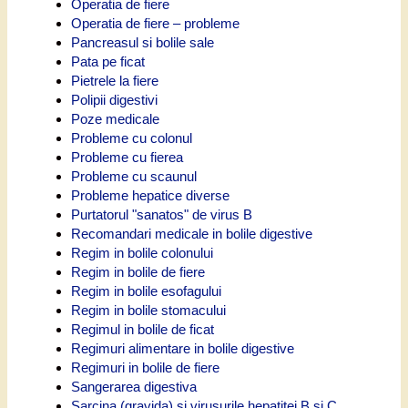
Operatia de fiere
Operatia de fiere – probleme
Pancreasul si bolile sale
Pata pe ficat
Pietrele la fiere
Polipii digestivi
Poze medicale
Probleme cu colonul
Probleme cu fierea
Probleme cu scaunul
Probleme hepatice diverse
Purtatorul "sanatos" de virus B
Recomandari medicale in bolile digestive
Regim in bolile colonului
Regim in bolile de fiere
Regim in bolile esofagului
Regim in bolile stomacului
Regimul in bolile de ficat
Regimuri alimentare in bolile digestive
Regimuri in bolile de fiere
Sangerarea digestiva
Sarcina (gravida) si virusurile hepatitei B si C