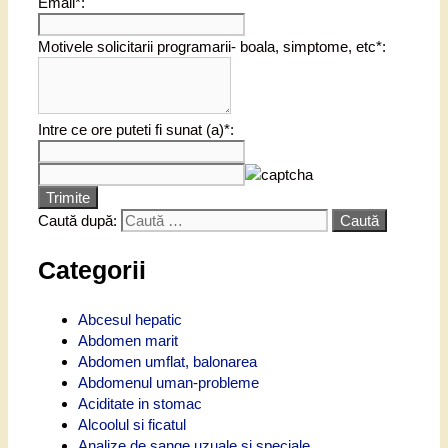
Email*:
Motivele solicitarii programarii- boala, simptome, etc*:
Intre ce ore puteti fi sunat (a)*:
Trimite
Caută după:
Categorii
Abcesul hepatic
Abdomen marit
Abdomen umflat, balonarea
Abdomenul uman-probleme
Aciditate in stomac
Alcoolul si ficatul
Analize de sange uzuale si speciale