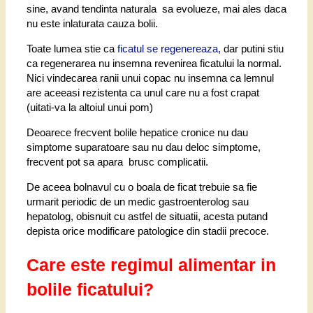
sine, avand tendinta naturala sa evolueze, mai ales daca
nu este inlaturata cauza bolii.
Toate lumea stie ca
ficatul se regenereaza,
dar putini stiu
ca regenerarea nu insemna revenirea ficatului la normal.
Nici vindecarea ranii unui copac nu insemna ca lemnul
are aceeasi rezistenta ca unul care nu a fost crapat
(uitati-va la altoiul unui pom)
Deoarece frecvent bolile hepatice cronice nu dau
simptome suparatoare sau nu dau deloc simptome,
frecvent pot sa apara brusc complicatii.
De aceea bolnavul cu o boala de ficat trebuie sa fie
urmarit periodic de un medic gastroenterolog sau
hepatolog, obisnuit cu astfel de situatii, acesta putand
depista orice modificare patologice din stadii precoce.
Care este regimul alimentar in
bolile ficatului?