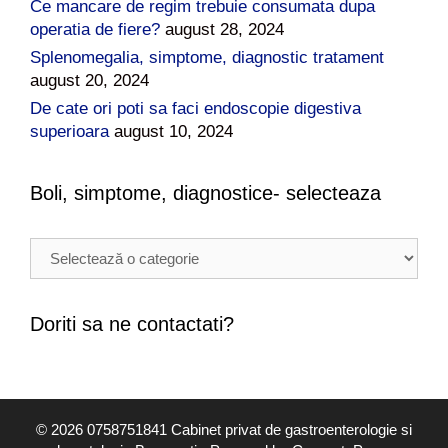
Ce mancare de regim trebuie consumata dupa
operatia de fiere?
august 28, 2024
Splenomegalia, simptome, diagnostic tratament
august 20, 2024
De cate ori poti sa faci endoscopie digestiva
superioara
august 10, 2024
Boli, simptome, diagnostice- selecteaza
B
o
l
i
Doriti sa ne contactati?
,
s
i
m
© 2026 0758751841 Cabinet privat de gastroenterologie si
p