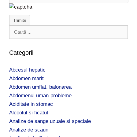
Trimite
C
a
u
t
Categorii
ă
d
Abcesul hepatic
u
p
Abdomen marit
ă
Abdomen umflat, balonarea
:
Abdomenul uman-probleme
Aciditate in stomac
Alcoolul si ficatul
Analize de sange uzuale si speciale
Analize de scaun