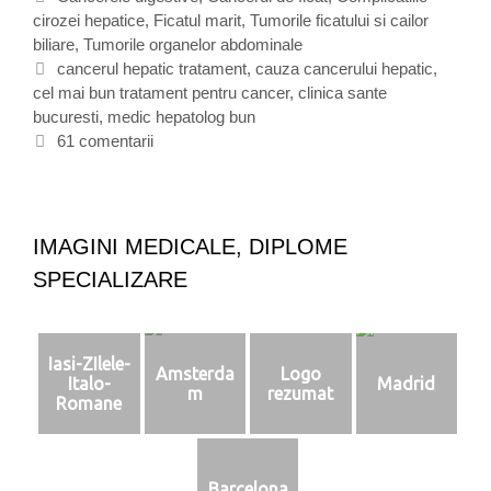
c
cirozei hepatice
a
,
Ficatul marit
,
Tumorile ficatului si cailor
e
biliare
t
,
Tumorile organelor abdominale
r
e
E
cancerul hepatic tratament
,
cauza cancerului hepatic
,
u
cel mai bun tratament pentru cancer
g
t
,
clinica sante
l
bucuresti
o
i
,
medic hepatolog bun
h
r
c
61 comentarii
e
i
h
p
i
e
a
t
t
e
i
IMAGINI MEDICALE, DIPLOME
c
SPECIALIZARE
=
c
a
n
Iasi-ZIlele-
Amsterda
Logo
c
Italo-
Madrid
m
rezumat
e
Romane
r
u
l
Barcelona