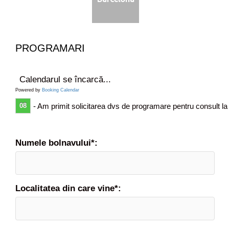
f
i
c
a
t
PROGRAMARI
u
l
u
Calendarul se încarcă...
i
Powered by
Booking Calendar
08
- Am primit solicitarea dvs de programare pentru consult la
Numele bolnavului*:
Localitatea din care vine*: