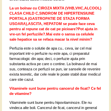
La un bolnav cu CIROZA MIXTA (VHB,VHC,ALCOOL)
CLASA CHILD C,SINDROM DE HIPERTENSIUNE
PORTALA (GASTROPATIE DE STAZA FORMA
USOARA),ASCITA, HEPATOM se poate face ceva
pentru al repune cat de cat pe picioare?Pot ajuta in
vre-un fel perfuziile?.Mai este o sansa ca celulele
sale hepatice sa se refaca macar la nivel minim?
Perfuzia
este o solutie de apa cu.. ceva, iar cel mai
important intr-o perfuzie nu este apa, ci preparatul
farmacologic din apa; deci, o perfuzie ajuta prin
substanta activa pe care o contine. La bolnavul de mai
sus, conteaza ce perfuzii se pun, iar sansele de revenire
exista teoretic, dar cele reale le poate stabil doar medicul
care stie cazul.
Vitaminele sunt bune pentru cancerul de ficat? Ce fel
de vitamine?
Vitaminele
sunt bune pentru hipovitaminoze. Ele nu
vindeca alte boli. Cancerul de ficat, cancerul in general