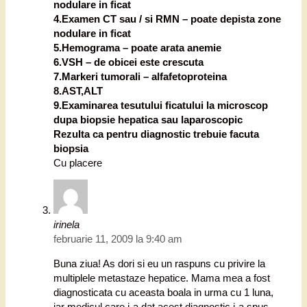
nodulare in ficat
4.Examen CT sau / si RMN – poate depista zone
nodulare in ficat
5.Hemograma – poate arata anemie
6.VSH – de obicei este crescuta
7.Markeri tumorali – alfafetoproteina
8.AST,ALT
9.Examinarea tesutului ficatului la microscop
dupa biopsie hepatica sau laparoscopic
Rezulta ca pentru diagnostic trebuie facuta
biopsia
Cu placere
irinela
februarie 11, 2009 la 9:40 am
Buna ziua! As dori si eu un raspuns cu privire la
multiplele metastaze hepatice. Mama mea a fost
diagnosticata cu aceasta boala in urma cu 1 luna,
iar medicul care i-a dat acest diagnostic i-a spus