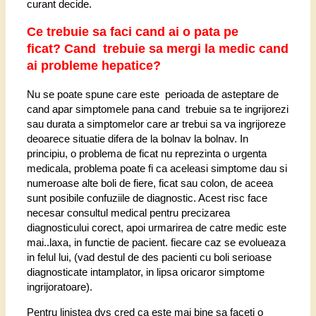
curant decide.
Ce trebuie sa faci cand ai o pata pe
ficat?
Cand trebuie sa mergi la medic
cand
ai probleme hepatice
?
Nu se poate spune care este perioada de asteptare de
cand apar simptomele pana cand trebuie sa te ingrijorezi
sau durata a simptomelor care ar trebui sa va ingrijoreze
deoarece situatie difera de la bolnav la bolnav. In
principiu, o problema de ficat nu reprezinta o urgenta
medicala, problema poate fi ca aceleasi simptome dau si
numeroase alte boli de fiere, ficat sau colon, de aceea
sunt posibile confuziile de diagnostic. Acest risc face
necesar consultul medical pentru precizarea
diagnosticului corect, apoi urmarirea de catre medic este
mai..laxa, in functie de pacient. fiecare caz se evolueaza
in felul lui, (vad destul de des pacienti cu boli serioase
diagnosticate intamplator, in lipsa oricaror simptome
ingrijoratoare).
Pentru linistea dvs cred ca este mai bine sa faceti o