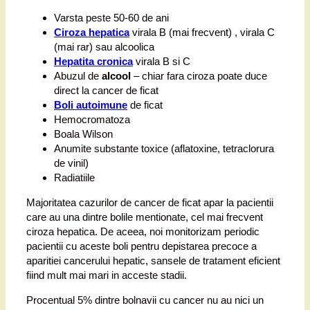
Varsta peste 50-60 de ani
Ciroza hepatica
virala B (mai frecvent) , virala C
(mai rar) sau alcoolica
Hepatita cronica
virala B si C
Abuzul de
alcool
– chiar fara ciroza poate duce
direct la cancer de ficat
Boli autoimune
de ficat
Hemocromatoza
Boala Wilson
Anumite substante toxice (aflatoxine, tetraclorura
de vinil)
Radiatiile
Majoritatea cazurilor de cancer de ficat apar la pacientii
care au una dintre bolile mentionate, cel mai frecvent
ciroza hepatica. De aceea, noi monitorizam periodic
pacientii cu aceste boli pentru depistarea precoce a
aparitiei cancerului hepatic, sansele de tratament eficient
fiind mult mai mari in acceste stadii.
Procentual 5% dintre bolnavii cu cancer nu au nici un