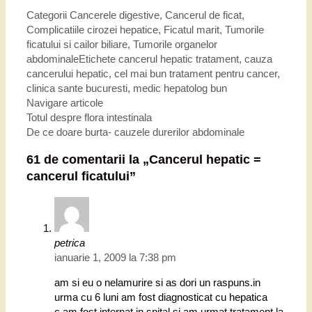
Categorii
Cancerele digestive
,
Cancerul de ficat
,
Complicatiile cirozei hepatice
,
Ficatul marit
,
Tumorile
ficatului si cailor biliare
,
Tumorile organelor
abdominale
Etichete
cancerul hepatic tratament
,
cauza
cancerului hepatic
,
cel mai bun tratament pentru cancer
,
clinica sante bucuresti
,
medic hepatolog bun
Navigare articole
Totul despre flora intestinala
De ce doare burta- cauzele durerilor abdominale
61 de comentarii la „
Cancerul hepatic =
cancerul ficatului
”
petrica
ianuarie 1, 2009 la 7:38 pm
am si eu o nelamurire si as dori un raspuns.in
urma cu 6 luni am fost diagnosticat cu hepatica
c.am fost internat in spital si am urmat tratament.la