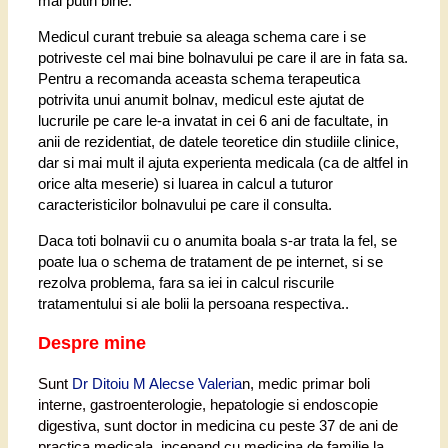
mai putin bine.
Medicul curant trebuie sa aleaga schema care i se
potriveste cel mai bine bolnavului pe care il are in fata sa.
Pentru a recomanda aceasta schema terapeutica
potrivita unui anumit bolnav, medicul este ajutat de
lucrurile pe care le-a invatat in cei 6 ani de facultate, in
anii de rezidentiat, de datele teoretice din studiile clinice,
dar si mai mult il ajuta experienta medicala (ca de altfel in
orice alta meserie) si luarea in calcul a tuturor
caracteristicilor bolnavului pe care il consulta.
Daca toti bolnavii cu o anumita boala s-ar trata la fel, se
poate lua o schema de tratament de pe internet, si se
rezolva problema, fara sa iei in calcul riscurile
tratamentului si ale bolii la persoana respectiva..
Despre mine
Sunt
Dr Ditoiu M Alecse Valeria
n, medic primar boli
interne, gastroenterologie, hepatologie si endoscopie
digestiva, sunt doctor in medicina cu peste 37 de ani de
practica medicala, incepand cu medicina de familie la