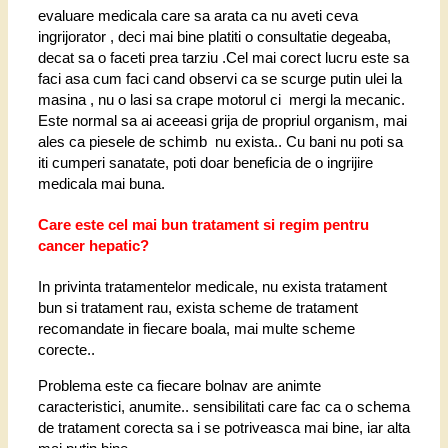
evaluare medicala care sa arata ca nu aveti ceva
ingrijorator , deci mai bine platiti o consultatie degeaba,
decat sa o faceti prea tarziu .Cel mai corect lucru este sa
faci asa cum faci cand observi ca se scurge putin ulei la
masina , nu o lasi sa crape motorul ci mergi la mecanic.
Este normal sa ai aceeasi grija de propriul organism, mai
ales ca piesele de schimb nu exista.. Cu bani nu poti sa
iti cumperi sanatate, poti doar beneficia de o ingrijire
medicala mai buna.
Care este cel mai bun tratament si regim pentru
cancer hepatic?
In privinta tratamentelor medicale, nu exista tratament
bun si tratament rau, exista scheme de tratament
recomandate in fiecare boala, mai multe scheme
corecte..
Problema este ca fiecare bolnav are animte
caracteristici, anumite.. sensibilitati care fac ca o schema
de tratament corecta sa i se potriveasca mai bine, iar alta