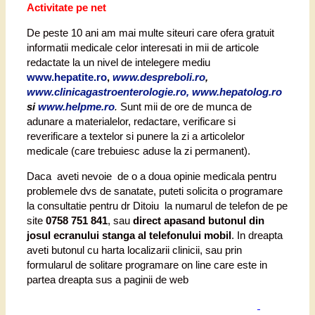
Activitate pe net
De peste 10 ani am mai multe siteuri care ofera gratuit
informatii medicale celor interesati in mii de articole
redactate la un nivel de intelegere mediu
www.hepatite.ro
,
www.despreboli.ro
,
www.clinicagastroenterologie.ro, www.hepatolog.ro
si
www.helpme.ro
.
Sunt mii de ore de munca de
adunare a materialelor, redactare, verificare si
reverificare a textelor si punere la zi a articolelor
medicale (care trebuiesc aduse la zi permanent).
Daca aveti nevoie de o a doua opinie medicala pentru
problemele dvs de sanatate, puteti solicita o programare
la consultatie pentru dr Ditoiu la numarul de telefon de pe
site
0758 751 841
, sau
direct apasand butonul din
josul ecranului stanga al telefonului mobil
. In dreapta
aveti butonul cu harta localizarii clinicii, sau prin
formularul de solitare programare on line care este in
partea dreapta sus a paginii de web