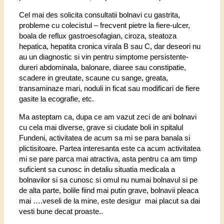
Cel mai des solicita consultatii bolnavi cu gastrita,
probleme cu colecistul – frecvent pietre la fiere-ulcer,
boala de reflux gastroesofagian, ciroza, steatoza
hepatica, hepatita cronica virala B sau C, dar deseori nu
au un diagnostic si vin pentru simptome persistente-
dureri abdominala, balonare, diaree sau constipatie,
scadere in greutate, scaune cu sange, greata,
transaminaze mari, noduli in ficat sau modificari de fiere
gasite la ecografie, etc.
Ma asteptam ca, dupa ce am vazut zeci de ani bolnavi
cu cela mai diverse, grave si ciudate boli in spitalul
Fundeni, activitatea de acum sa mi se para banala si
plictisitoare. Partea interesanta este ca acum activitatea
mi se pare parca mai atractiva, asta pentru ca am timp
suficient sa cunosc in detaliu situatia medicala a
bolnavilor si sa cunosc si omul nu numai bolnavul si pe
de alta parte, bolile fiind mai putin grave, bolnavii pleaca
mai ….veseli de la mine, este desigur mai placut sa dai
vesti bune decat proaste..