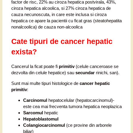
factor de risc, 22% au ciroza hepatica postvirala, 43%,
ciroza hepatica alcoolica, si 27% ciroza hepatica de
cauza necunoscuta, in care este inclusa si ciroza
hepatica ce apare la pacientii cu ficat gras (steatohepatita
nonalcoolica) de cauza non-alcoolica
Cate tipuri de cancer hepatic
exista?
Cancerul la ficat poate fi
primitiv
(celule canceroase se
dezvolta din celule hepatice) sau
secundar
rinichi, san).
Sunt mai multe tipuri histologice de
cancer hepatic
primitiv
:
Carcinomul
hepatocelular (hepatocarcinomul)-
este cea mai frecventa tumora hepatica neoplazica
Sarcomul
hepatic
Hepatoblastomul
Colangiocarcinomul
(ce provine din arborele
biliar)