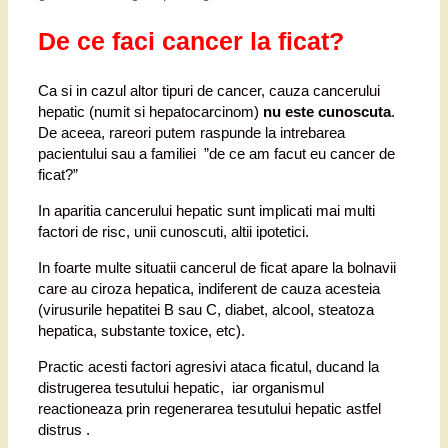
De ce faci cancer la ficat?
Ca si in cazul altor tipuri de cancer, cauza cancerului
hepatic (numit si hepatocarcinom)
nu este cunoscuta
.
De aceea, rareori putem raspunde la intrebarea
pacientului sau a familiei ”de ce am facut eu cancer de
ficat?”
In aparitia cancerului hepatic sunt implicati mai multi
factori de risc, unii cunoscuti, altii ipotetici.
In foarte multe situatii cancerul de ficat apare la bolnavii
care au ciroza hepatica, indiferent de cauza acesteia
(virusurile hepatitei B sau C, diabet, alcool, steatoza
hepatica, substante toxice, etc).
Practic acesti factori agresivi ataca ficatul, ducand la
distrugerea tesutului hepatic, iar organismul
reactioneaza prin regenerarea tesutului hepatic astfel
distrus .