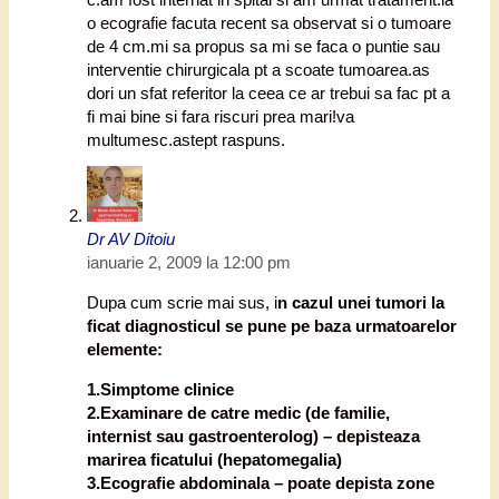
o ecografie facuta recent sa observat si o tumoare
de 4 cm.mi sa propus sa mi se faca o puntie sau
interventie chirurgicala pt a scoate tumoarea.as
dori un sfat referitor la ceea ce ar trebui sa fac pt a
fi mai bine si fara riscuri prea mari!va
multumesc.astept raspuns.
Dr AV Ditoiu
ianuarie 2, 2009 la 12:00 pm
Dupa cum scrie mai sus, i
n cazul unei tumori la
ficat diagnosticul se pune pe baza urmatoarelor
elemente:
1.Simptome clinice
2.Examinare de catre medic (de familie,
internist sau gastroenterolog) – depisteaza
marirea ficatului (hepatomegalia)
3.Ecografie abdominala – poate depista zone