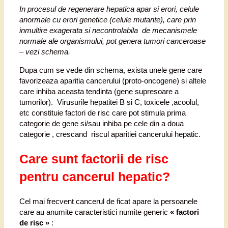
In procesul de regenerare hepatica apar si erori, celule
anormale cu erori genetice (celule mutante), care prin
inmultire exagerata si necontrolabila de mecanismele
normale ale organismului, pot genera tumori canceroase
– vezi schema.
Dupa cum se vede din schema, exista unele gene care
favorizeaza aparitia cancerului (proto-oncogene) si altele
care inhiba aceasta tendinta (gene supresoare a
tumorilor). Virusurile hepatitei B si C, toxicele ,acoolul,
etc constituie factori de risc care pot stimula prima
categorie de gene si/sau inhiba pe cele din a doua
categorie , crescand riscul aparitiei cancerului hepatic.
Care sunt factorii de risc
pentru cancerul hepatic?
Cel mai frecvent cancerul de ficat apare la persoanele
care au anumite caracteristici numite generic
« factori
de risc »
: