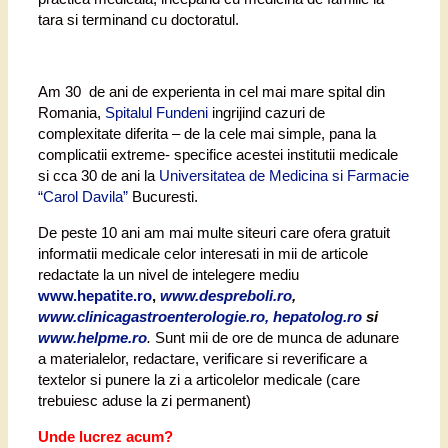
tara si terminand cu doctoratul.
Am 30 de ani de experienta in cel mai mare spital din
Romania,
Spitalul Fundeni
ingrijind cazuri de
complexitate diferita – de la cele mai simple, pana la
complicatii extreme- specifice acestei institutii medicale
si cca 30 de ani la
Universitatea de Medicina si Farmacie
“Carol Davila”
Bucuresti.
De peste 10 ani am mai multe siteuri care ofera gratuit
informatii medicale celor interesati in mii de articole
redactate la un nivel de intelegere mediu
www.hepatite.ro
,
www.despreboli.ro
,
www.clinicagastroenterologie.ro, hepatolog.ro
si
www.helpme.ro
.
Sunt mii de ore de munca de adunare
a materialelor, redactare, verificare si reverificare a
textelor si punere la zi a articolelor medicale (care
trebuiesc aduse la zi permanent)
Unde lucrez acum?