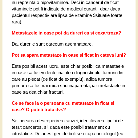
nu repreinta o hipovitaminoa. Deci in cancerul de ficat
vitaminele
pot fi indicate de medicul curant, doar daca
pacientul respectiv are lipsa de vitamine 9situatie foarte
rara).
Metastazele in oase pot da dureri ca si coxartroza?
Da, durerile sunt oarecum asemnatoare.
Pot sa apara metastaze in oase si ficat in cateva luni?
Este posibil acest lucru, este chiar posibil ca metastaele
in oase sa fie evidente inaintea diagnosticului tumorii din
care au plecat (de ficat de exemplu), adica tumora
primara sa fie mai mica sau inaparenta, iar metastaele in
oase sa dea chiar fracturi.
Ce se face la o persoana cu metastaze in ficat si
oase? O puteti trata dvs?
Se incearca descoperirea cauzei, identificarea tipului de
tesut canceros, si, daca este posibil tratament cu
citostatice. De acest gen de boli se ocupa oncologul (eu