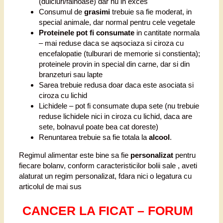
(dulciuri/fainoase) dar nu in exces
Consumul de
grasimi
trebuie sa fie moderat, in
special animale, dar normal pentru cele vegetale
Proteinele pot fi consumate
in cantitate normala
– mai reduse daca se aqsociaza si ciroza cu
encefalopatie (tulburari de memorie si constienta);
proteinele provin in special din carne, dar si din
branzeturi sau lapte
Sarea trebuie redusa doar daca este asociata si
ciroza cu lichid
Lichidele – pot fi consumate dupa sete (nu trebuie
reduse lichidele nici in ciroza cu lichid, daca are
sete, bolnavul poate bea cat doreste)
Renuntarea trebuie sa fie totala la
alcool
.
Regimul alimentar este bine sa fie
personalizat
pentru
fiecare bolanv, conform caracteristicilor bolii sale , aveti
alaturat un regim personalizat, fdara nici o legatura cu
articolul de mai sus
CANCER LA FICAT – FORUM