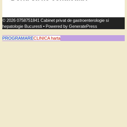
© 2026 0758751841 Cabinet privat de gastroenterologie si
hepatologie Bucuresti
• Powered by
GeneratePress
PROGRAMARE
CLINICA harta