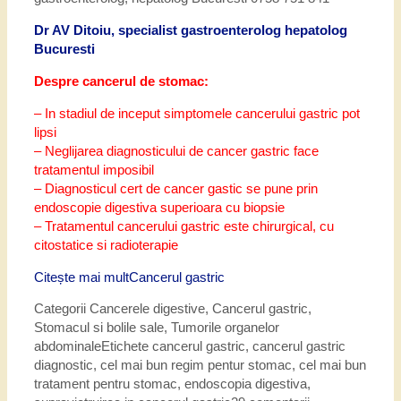
Dr AV Ditoiu, specialist gastroenterolog hepatolog
Bucuresti
Despre cancerul de stomac:
– In stadiul de inceput simptomele cancerului gastric pot
lipsi
– Neglijarea diagnosticului de cancer gastric face
tratamentul imposibil
– Diagnosticul cert de cancer gastic se pune prin
endoscopie digestiva superioara cu biopsie
– Tratamentul cancerului gastric este chirurgical, cu
citostatice si radioterapie
Citește mai mult
Cancerul gastric
Categorii
Cancerele digestive
,
Cancerul gastric
,
Stomacul si bolile sale
,
Tumorile organelor
abdominale
Etichete
cancerul gastric
,
cancerul gastric
diagnostic
,
cel mai bun regim pentur stomac
,
cel mai bun
tratament pentru stomac
,
endoscopia digestiva
,