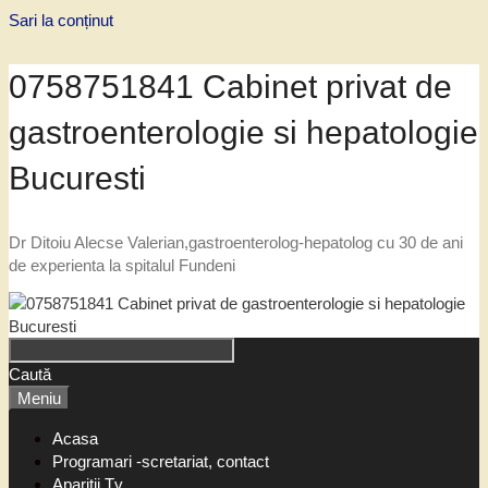
Sari la conținut
0758751841 Cabinet privat de
gastroenterologie si hepatologie
Bucuresti
Dr Ditoiu Alecse Valerian,gastroenterolog-hepatolog cu 30 de ani
de experienta la spitalul Fundeni
Caută
Meniu
Acasa
Programari -scretariat, contact
Aparitii Tv