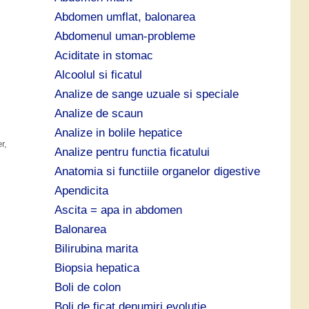
ă
Abdomen umflat, balonarea
:
Abdomenul uman-probleme
Aciditate in stomac
Alcoolul si ficatul
Analize de sange uzuale si speciale
Analize de scaun
Analize in bolile hepatice
r
,
Analize pentru functia ficatului
Anatomia si functiile organelor digestive
Apendicita
Ascita = apa in abdomen
Balonarea
Bilirubina marita
Biopsia hepatica
Boli de colon
Boli de ficat denumiri evolutie