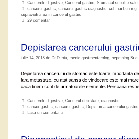
n
C
Cancerele digestive
,
Cancerul gastric
,
Stomacul si bolile sale
c
a
E
cancerul gastric
,
cancerul gastric diagnostic
,
cel mai bun reg
e
supravietruirea in cancerul gastric
t
t
e
i
29 comentarii
r
g
c
u
o
h
l
r
e
g
i
t
Depistarea cancerului gastri
a
i
e
s
iulie 14, 2013
de
Dr Ditoiu, medic gastroenterolog, hepatolog Buc
t
r
i
Depistarea cancerului de stomac este foarte importanta de
c
fara metastaze, cu atat sansa de vindecare este mai mare
daca tinem cont de urmatoarele elemente: Persoana respec
C
Cancerele digestive
,
Cancerul depistare, diagnostic
a
E
cancer gastric
,
cancerul gastric
,
Depistarea cancerului gastric
t
t
Lasă un comentariu
e
i
g
c
o
h
r
e