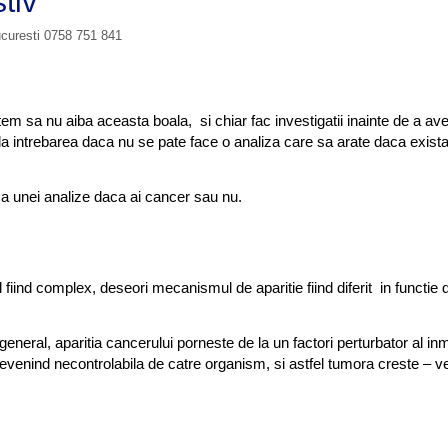
tiv
a
ucuresti 0758 751 841
c
a
n
c
em sa nu aiba aceasta boala, si chiar fac investigatii inainte de a av
e
la intrebarea daca nu se pate face o analiza care sa arate daca exist
r
u
l
a unei analize daca ai cancer sau nu.
u
i
g
a
 fiind complex, deseori mecanismul de aparitie fiind diferit in functie
s
t
r
general, aparitia cancerului porneste de la un factori perturbator al inmu
i
 devenind necontrolabila de catre organism, si astfel tumora creste – v
c