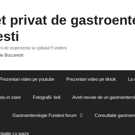
 privat de gastroente
sti
i de experienta la spitalul Fundeni
Prezentari video pe youtube
Prezentari video pe tiktok
La 
oiu in ziare
Fotografii- boli
Aveti nevoie de un gastroenterol
e
Gastroenterologie Fundeni forum
Consultatie gastroen
vigatie cu waze