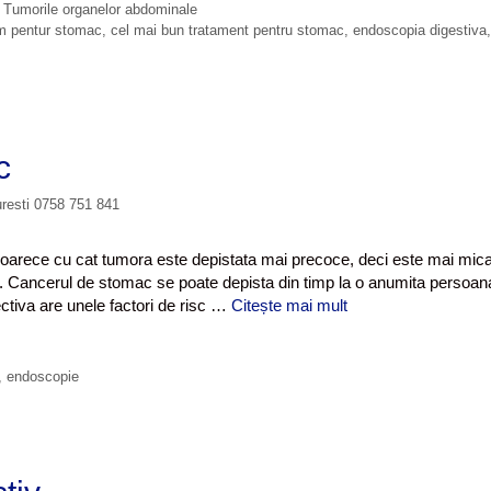
,
Tumorile organelor abdominale
im pentur stomac
,
cel mai bun tratament pentru stomac
,
endoscopia digestiva
,
c
uresti 0758 751 841
oarece cu cat tumora este depistata mai precoce, deci este mai mica
. Cancerul de stomac se poate depista din timp la o anumita persoan
tiva are unele factori de risc …
Citește mai mult
D
e
p
i
,
endoscopie
s
t
a
r
e