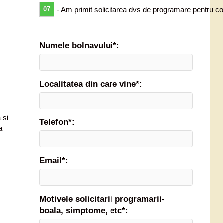
07
- Am primit solicitarea dvs de programare pentru co
Numele bolnavului*:
Localitatea din care vine*:
 si
Telefon*:
a
Email*:
Motivele solicitarii programarii-
boala, simptome, etc*: