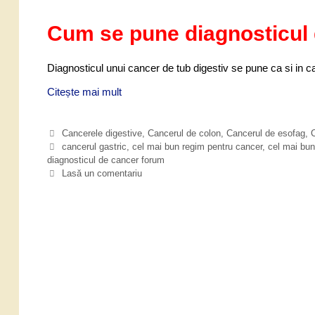
Cum se pune diagnosticul 
Diagnosticul unui cancer de tub digestiv se pune ca si in c
Citește mai mult
D
i
a
C
Cancerele digestive
,
Cancerul de colon
,
Cancerul de esofag
,
C
g
a
E
cancerul gastric
,
cel mai bun regim pentru cancer
,
cel mai bun
n
diagnosticul de cancer forum
t
t
o
e
i
Lasă un comentariu
s
g
c
t
o
h
i
r
e
c
i
t
u
i
e
l
d
e
c
a