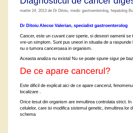
Diagnosticul de cancer diges
i
t
i
e
martie 24, 2013
de
Dr Ditoiu, medic gastroenterolog, hepatolog B
Dr Ditoiu Alecse Valerian, specialist gastroenterolog
Cancer, este un cuvant care sperie, si deseori oamenii se t
vre-un simptom. Sunt pus uneori in situatia de a raspunde 
nu o tumora canceroasa in organism.
Aceasta analiza nu exista! Nu se poate spune sigur pe baz
De ce apare cancerul?
Este dificil de explicat aici de ce apare cancerul, fenomenul
localizare .
Orice tesut din organism are inmultirea controlata strict. In 
celulelor, care isi modifica sistemul genetic, inmultirea lor
schema