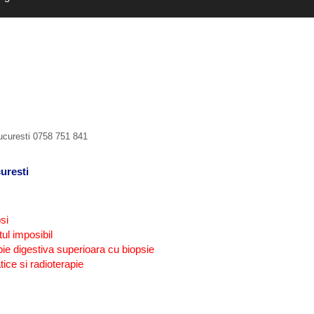
Bucuresti 0758 751 841
uresti
si
ul imposibil
ie digestiva superioara cu biopsie
tice si radioterapie