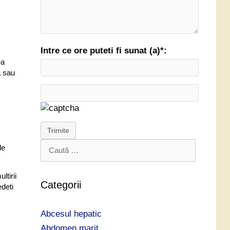
Intre ce ore puteti fi sunat (a)*:
ea
a sau
Trimite
C
 de
a
u
ltirii
t
Categorii
edeti
ă
d
Abcesul hepatic
u
p
Abdomen marit