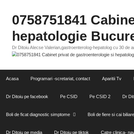
Sari
la
0758751841 Cabinet
conținut
hepatologie Bucure
Dr Ditoiu Alecse Valerian,gastroenterolog-hepatolog cu 30 de an
Acasa
Programari -scretariat, contact
Aparitii Tv
Dr Ditoiu pe facebook
Pe CSID
Pe CSID 2
Dr Dit
Boli de ficat diagnostic simptome
Boli de fiere si cai biliar
Dr Ditoiu pe media
Dr Ditoiu pe tiktok
Catre clinica- na