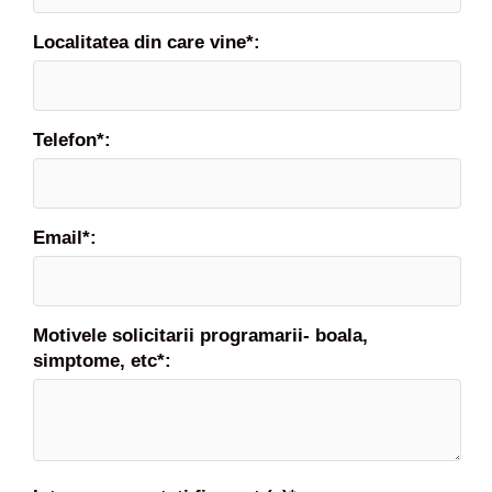
e
p
Localitatea din care vine*:
e
r
s
i
Telefon*:
s
t
a
i
Email*:
n
f
i
c
a
Motivele solicitarii programarii- boala,
t
simptome, etc*: