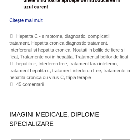
unele fiind foarte aproape de introducerea in
uzul curent
Citește mai mult
I
n
h
C
Hepatita C - simptome, diagnostic, complicatii,
e
tratament
a
,
Hepatita cronica diagnostic tratament
,
p
Interferonul si hepatita cronica
t
,
Noutati in bolile de fiere si
a
ficat
e
,
Tratamente noi in hepatita
,
Tratamentul bolilor de ficat
t
g
E
hepatita c
,
Interferon free
,
tratament fara inteferon
,
i
tratament hepatita c
o
t
,
tratament interferon free
,
tratamente in
t
hepatita cronica cu virus C
r
i
,
tripla terapie
a
i
c
45 comentarii
C
i
h
v
e
i
t
r
e
u
IMAGINI MEDICALE, DIPLOME
s
SPECIALIZARE
u
l
d