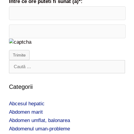
Intre ce ore puteti fi sunat (a)*:
Trimite
C
a
u
t
Categorii
ă
d
Abcesul hepatic
u
p
Abdomen marit
ă
Abdomen umflat, balonarea
:
Abdomenul uman-probleme