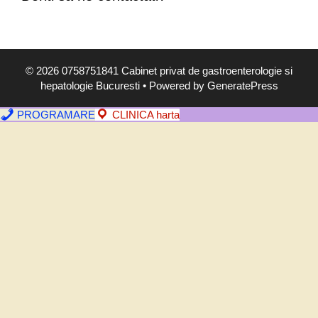
,
s
i
m
© 2026 0758751841 Cabinet privat de gastroenterologie si
p
hepatologie Bucuresti
• Powered by
GeneratePress
t
o
PROGRAMARE
CLINICA harta
m
e
,
d
i
a
g
n
o
s
t
i