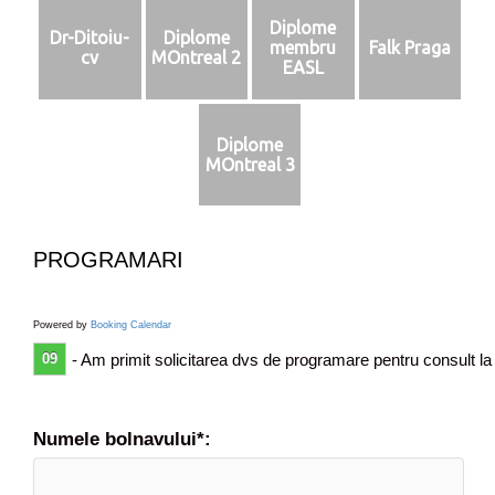
i
Diplome
Dr-Ditoiu-
Diplome
s
membru
Falk Praga
cv
MOntreal 2
p
EASL
a
r
e
Diplome
d
MOntreal 3
i
n
s
a
PROGRAMARI
n
g
e
Powered by
Booking Calendar
d
09
- Am primit solicitarea dvs de programare pentru consult la
a
r
p
o
Numele bolnavului*:
a
t