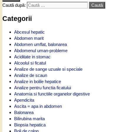
Caută după:
Categorii
Abcesul hepatic
Abdomen marit
Abdomen umflat, balonarea
Abdomenul uman-probleme
Aciditate in stomac
Alcoolul si ficatul
Analize de sange uzuale si speciale
Analize de scaun
Analize in bolile hepatice
Analize pentru functia ficatului
Anatomia si functiile organelor digestive
Apendicita
Ascita = apa in abdomen
Balonarea
Bilirubina marita
Biopsia hepatica
Boli de colon