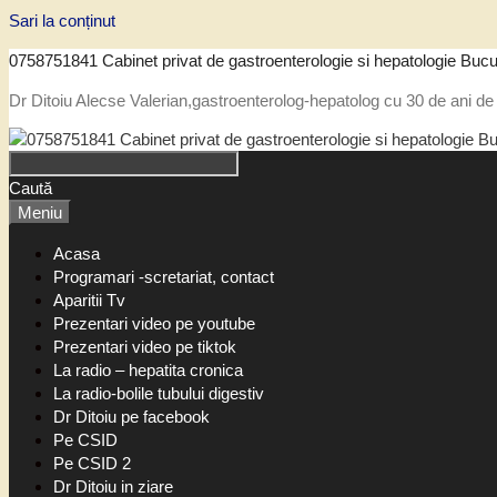
Sari la conținut
0758751841 Cabinet privat de gastroenterologie si hepatologie Bucu
Dr Ditoiu Alecse Valerian,gastroenterolog-hepatolog cu 30 de ani de 
Caută
Meniu
Acasa
Programari -scretariat, contact
Aparitii Tv
Prezentari video pe youtube
Prezentari video pe tiktok
La radio – hepatita cronica
La radio-bolile tubului digestiv
Dr Ditoiu pe facebook
Pe CSID
Pe CSID 2
Dr Ditoiu in ziare