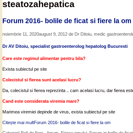
steatozahepatica
Forum 2016- bolile de ficat si fiere la om
noiembrie 11, 2020
august 9, 2012
de
Dr Ditoiu, medic gastroentero
Dr AV Ditoiu, specialist gastroenterolog hepatolog Bucuresti
Care este regimul alimentar pentru bila?
Exista subiectul pe site
Colecistul si fierea sunt acelasi lucru?
Da, colecistul si fierea reprezinta .. cam acelasi lucru, dar fierea es
Cand este considerata viremia mare?
Marimea viremiei depinde de virus, exista subiectul pe site
Citește mai mult
Forum 2016- bolile de ficat si fiere la om
Categorii
Boli de fiere - forum
,
Fierea omului
,
Forum in bolile de ficat