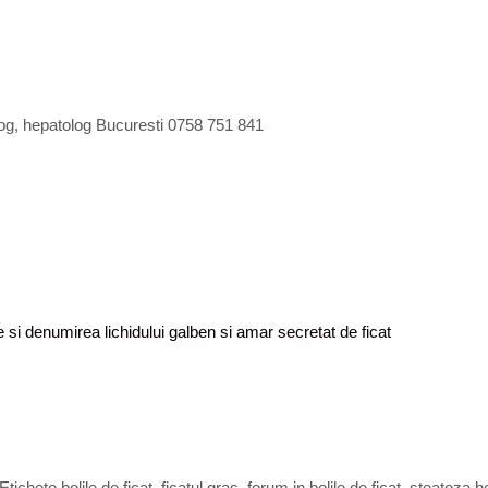
log, hepatolog Bucuresti 0758 751 841
te si denumirea lichidului galben si amar secretat de ficat
Etichete
bolile de ficat
,
ficatul gras
,
forum in bolile de ficat
,
steatoza he