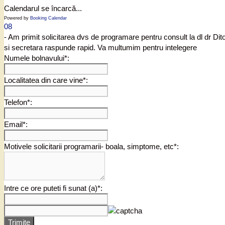
Calendarul se încarcă...
Powered by
Booking Calendar
08
- Am primit solicitarea dvs de programare pentru consult la dl dr Di
si secretara raspunde rapid. Va multumim pentru intelegere
Numele bolnavului*:
Localitatea din care vine*:
Telefon*:
Email*:
Motivele solicitarii programarii- boala, simptome, etc*:
Intre ce ore puteti fi sunat (a)*:
Trimite