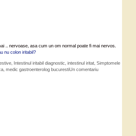
unt mai .. nervoase, asa cum un om normal poate fi mai nervos.
u nu colon iritabil?
gestive
,
Intestinul iritabil diagnostic
,
intestinul iritat
,
Simptomele
ca
,
medic gastroenterolog bucuresti
Un comentariu