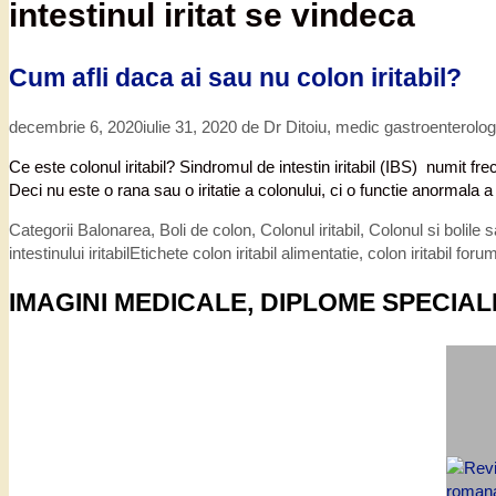
intestinul iritat se vindeca
Cum afli daca ai sau nu colon iritabil?
decembrie 6, 2020
iulie 31, 2020
de
Dr Ditoiu, medic gastroenterolo
Ce este colonul iritabil? Sindromul de intestin iritabil (IBS) numit fr
Deci nu este o rana sau o iritatie a colonului, ci o functie anormala
Categorii
Balonarea
,
Boli de colon
,
Colonul iritabil
,
Colonul si bolile s
intestinului iritabil
Etichete
colon iritabil alimentatie
,
colon iritabil foru
IMAGINI MEDICALE, DIPLOME SPECIAL