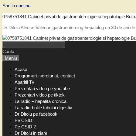
Sari la conținut
0758751841 Cabinet privat de gastroenterologie si hepatologie Bucu
Dr Ditoiu Alecse Valerian,gastroenterolog-hepatolog cu 30 de ani de 
Caută
Meniu
Acasa
Programari -scretariat, contact
Aparitii Tv
Prezentari video pe youtube
Prezentari video pe tiktok
La radio – hepatita cronica
La radio-bolile tubului digestiv
Dr Ditoiu pe facebook
Pe CSID
Pe CSID 2
Dr Ditoiu in ziare