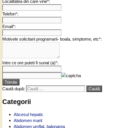
Localitatea din care vine*:
Telefon*:
Email*:
Motivele solicitarii programarii- boala, simptome, etc*:
Intre ce ore puteti fi sunat (a)*:
Trimite
Caută după:
Categorii
Abcesul hepatic
Abdomen marit
Abdomen umflat, balonarea