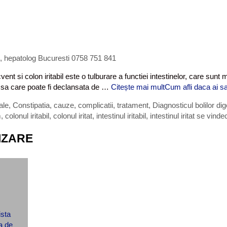
g, hepatolog Bucuresti 0758 751 841
ecvent si colon iritabil este o tulburare a functiei intestinelor, care s
 a sa care poate fi declansata de …
Citește mai mult
Cum afli daca ai sa
ale
,
Constipatia, cauze, complicatii, tratament
,
Diagnosticul bolilor di
m
,
colonul iritabil
,
colonul iritat
,
intestinul iritabil
,
intestinul iritat se vinde
IZARE