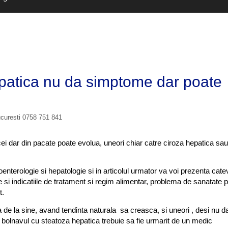
epatica nu da simptome dar poate
ucuresti 0758 751 841
i dar din pacate poate evolua, uneori chiar catre ciroza hepatica sau
oenterologie si hepatologie si in articolul urmator va voi prezenta cate
ce si indicatiile de tratament si regim alimentar, problema de sanatate 
t.
de la sine, avand tendinta naturala sa creasca, si uneori , desi nu d
olnavul cu steatoza hepatica trebuie sa fie urmarit de un medic