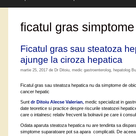
ficatul gras simptome
Ficatul gras sau steatoza h
ajunge la ciroza hepatica
martie 25, 2017
de
Dr Ditoiu, medic gastroenterolog, hepatolog B
Ficatul gras sau steatoza hepatica nu da simptome de obice
cancer hepatic
Sunt
dr Ditoiu Alecse Valerian,
medic specializat in gastr
date teoretice si practice despre riscurile steatozei hepati
care o intalnesc relativ frecvent la bolnavii pe care ii consul
Odata aparuta steatoza hepatica nu are tendinta sa dispara 
simptome suparatoare pot sa apara complicatii. De aceea b