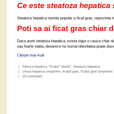
Ce este steatoza hepatica 
s
t
e
Steatoza hepatica numita popular si ficat gras, reprezinta i
a
t
Poti sa ai ficat gras chiar d
o
z
Daca aveti steatoza hepatica, exista sigur o cauza chiar d
a
sau foarte slaba, deoarece nu numai obezitatea poate duce la
h
e
Citește mai mult
D
p
e
a
l
C
Fibroza hepatica
,
Ficatul "obosit"
,
Steatoza hepatica
t
a
a
E
ciroza hepatica simptome
,
ficatul gras
,
ficatul gras simptome
i
s
t
t
10 comentarii
c
e
i
t
a
g
c
e
n
o
h
a
u
r
e
t
i
t
d
o
i
e
a
z
s
a