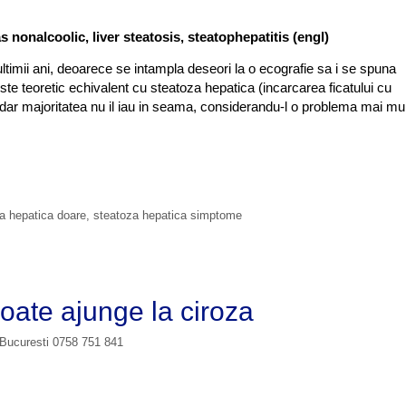
.
as nonalcoolic
, liver steatosis, steatophepatitis (engl)
ltimii ani, deoarece se intampla deseori la o ecografie sa i se spuna
 este teoretic echivalent cu steatoza hepatica (incarcarea ficatului cu
 dar majoritatea nu il iau in seama, considerandu-l o problema mai mult
a hepatica doare
,
steatoza hepatica simptome
oate ajunge la ciroza
 Bucuresti 0758 751 841