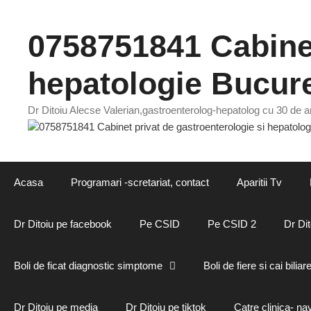
Sari
la
0758751841 Cabinet
conținut
hepatologie Bucure
Dr Ditoiu Alecse Valerian,gastroenterolog-hepatolog cu 30 de an
Acasa
Programari -scretariat, contact
Aparitii Tv
Dr Ditoiu pe facebook
Pe CSID
Pe CSID 2
Dr Dit
Boli de ficat diagnostic simptome
Boli de fiere si cai biliar
Dr Ditoiu pe media
Dr Ditoiu pe tiktok
Catre clinica- na