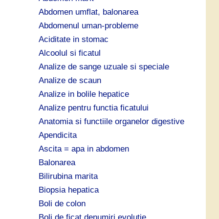
ă
Abdomen umflat, balonarea
:
Abdomenul uman-probleme
Aciditate in stomac
Alcoolul si ficatul
Analize de sange uzuale si speciale
Analize de scaun
Analize in bolile hepatice
Analize pentru functia ficatului
Anatomia si functiile organelor digestive
Apendicita
Ascita = apa in abdomen
Balonarea
Bilirubina marita
Biopsia hepatica
Boli de colon
Boli de ficat denumiri evolutie