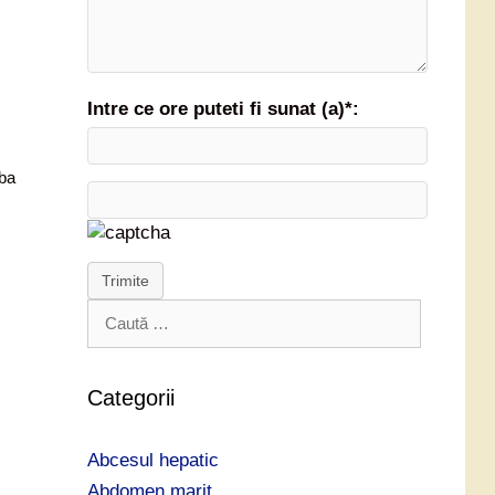
Intre ce ore puteti fi sunat (a)*:
aba
Trimite
C
a
u
t
Categorii
ă
d
Abcesul hepatic
u
p
Abdomen marit