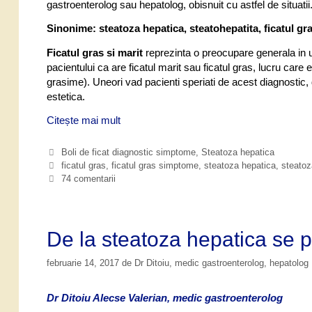
gastroenterolog sau hepatolog, obisnuit cu astfel de situatii
Sinonime: steatoza hepatica, steatohepatita, ficatul gr
Ficatul gras si marit
reprezinta o preocupare generala in u
pacientului ca are ficatul marit sau ficatul gras, lucru care
grasime). Uneori vad pacienti speriati de acest diagnostic,
estetica.
Citește mai mult
F
i
c
C
Boli de ficat diagnostic simptome
,
Steatoza hepatica
a
a
E
ficatul gras
,
ficatul gras simptome
,
steatoza hepatica
,
steatoz
t
t
t
74 comentarii
e
i
u
g
c
l
o
h
g
r
e
De la steatoza hepatica se p
r
i
t
a
i
e
februarie 14, 2017
de
Dr Ditoiu, medic gastroenterolog, hepatolog
s
s
a
Dr Ditoiu Alecse Valerian, medic gastroenterolog
u