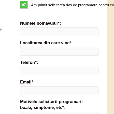
07
- Am primit solicitarea dvs de programare pentru co
Numele bolnavului*:
 ..
Localitatea din care vine*:
Telefon*:
Email*:
Motivele solicitarii programarii-
boala, simptome, etc*: