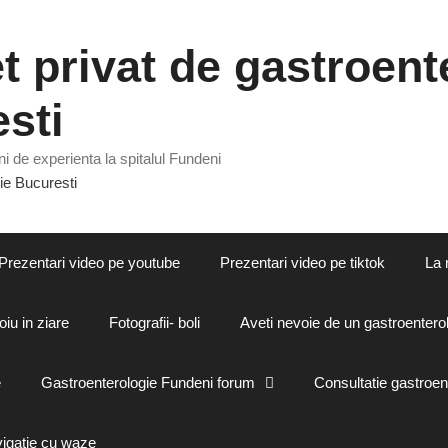
 privat de gastroente
sti
i de experienta la spitalul Fundeni
Prezentari video pe youtube
Prezentari video pe tiktok
La 
oiu in ziare
Fotografii- boli
Aveti nevoie de un gastroenterol
e
Gastroenterologie Fundeni forum
Consultatie gastroen
vigatie cu waze