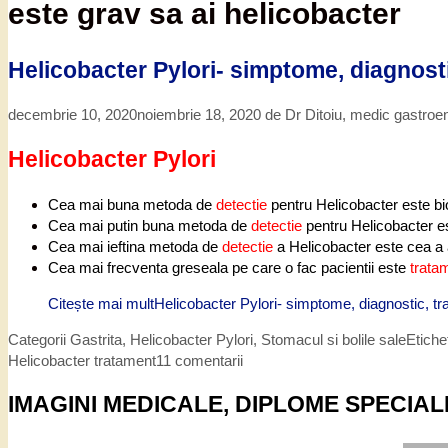
este grav sa ai helicobacter
Helicobacter Pylori- simptome, diagnost
decembrie 10, 2020
noiembrie 18, 2020
de
Dr Ditoiu, medic gastroe
Helicobacter Pylori
Cea mai buna metoda de
detectie
pentru Helicobacter este bi
Cea mai putin buna metoda de
detectie
pentru Helicobacter est
Cea mai ieftina metoda de
detectie
a Helicobacter este cea a a
Cea mai frecventa greseala pe care o fac pacientii este
trata
Citește mai mult
Helicobacter Pylori- simptome, diagnostic, t
Categorii
Gastrita
,
Helicobacter Pylori
,
Stomacul si bolile sale
Etich
Helicobacter tratament
11 comentarii
IMAGINI MEDICALE, DIPLOME SPECIAL