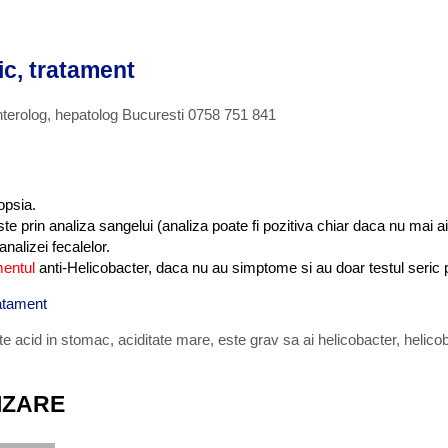
ic, tratament
nterolog, hepatolog Bucuresti 0758 751 841
opsia.
e prin analiza sangelui (analiza poate fi pozitiva chiar daca nu mai ai
nalizei fecalelor.
mentul
anti-Helicobacter, daca nu au simptome si au doar testul seric p
ratament
ete
acid in stomac
,
aciditate mare
,
este grav sa ai helicobacter
,
helico
IZARE