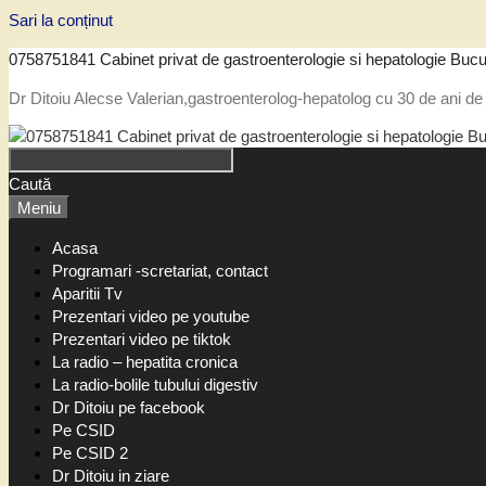
Sari la conținut
0758751841 Cabinet privat de gastroenterologie si hepatologie Bucu
Dr Ditoiu Alecse Valerian,gastroenterolog-hepatolog cu 30 de ani de 
Caută
Meniu
Acasa
Programari -scretariat, contact
Aparitii Tv
Prezentari video pe youtube
Prezentari video pe tiktok
La radio – hepatita cronica
La radio-bolile tubului digestiv
Dr Ditoiu pe facebook
Pe CSID
Pe CSID 2
Dr Ditoiu in ziare