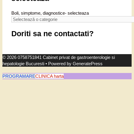
Boli, simptome, diagnostice- selecteaza
Doriti sa ne contactati?
© 2026 0758751841 Cabinet privat de gastroenterologie si
hepatologie Bucuresti
• Powered by
GeneratePress
PROGRAMARE
CLINICA harta