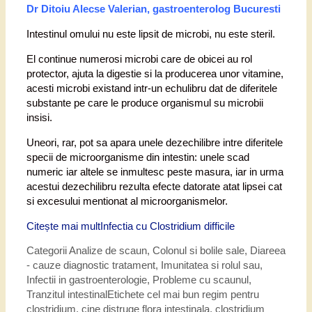
Dr Ditoiu Alecse Valerian, gastroenterolog Bucuresti
Intestinul omului nu este lipsit de microbi, nu este steril.
El continue numerosi microbi care de obicei au rol
protector, ajuta la digestie si la producerea unor vitamine,
acesti microbi existand intr-un echulibru dat de diferitele
substante pe care le produce organismul su microbii
insisi.
Uneori, rar, pot sa apara unele dezechilibre intre diferitele
specii de microorganisme din intestin: unele scad
numeric iar altele se inmultesc peste masura, iar in urma
acestui dezechilibru rezulta efecte datorate atat lipsei cat
si excesului mentionat al microorganismelor.
Citește mai mult
Infectia cu Clostridium difficile
Categorii
Analize de scaun
,
Colonul si bolile sale
,
Diareea
- cauze diagnostic tratament
,
Imunitatea si rolul sau
,
Infectii in gastroenterologie
,
Probleme cu scaunul
,
Tranzitul intestinal
Etichete
cel mai bun regim pentru
clostridium
,
cine distruge flora intestinala
,
clostridium