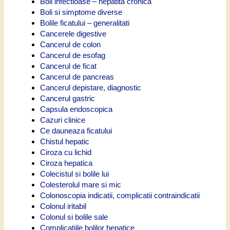
Boli infectioase – hepatita cronica
Boli si simptome diverse
Bolile ficatului – generalitati
Cancerele digestive
Cancerul de colon
Cancerul de esofag
Cancerul de ficat
Cancerul de pancreas
Cancerul depistare, diagnostic
Cancerul gastric
Capsula endoscopica
Cazuri clinice
Ce dauneaza ficatului
Chistul hepatic
Ciroza cu lichid
Ciroza hepatica
Colecistul si bolile lui
Colesterolul mare si mic
Colonoscopia indicatii, complicatii contraindicatii
Colonul iritabil
Colonul si bolile sale
Complicatiile bolilor hepatice