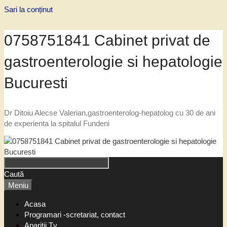
Sari la conținut
0758751841 Cabinet privat de
gastroenterologie si hepatologie
Bucuresti
Dr Ditoiu Alecse Valerian,gastroenterolog-hepatolog cu 30 de ani
de experienta la spitalul Fundeni
Caută
Meniu
Acasa
Programari -scretariat, contact
Aparitii Tv