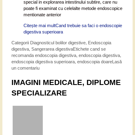
special in explorarea intestinului subtire, care nu
poate fi examinat cu celelalte metode endoscopice
mentionate anterior
Citește mai mult
Cand trebuie sa faci o endoscopie
digestiva superioara
Categorii
Diagnosticul bolilor digestive
,
Endoscopia
digestiva
,
Sangerarea digestiva
Etichete
cand se
recomanda endoscopia digestiva
,
endoscopia digestiva
,
endoscopia digestiva superioara
,
endoscopia doare
Lasă
un comentariu
IMAGINI MEDICALE, DIPLOME
SPECIALIZARE