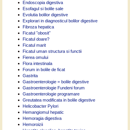
Endoscopia digestiva
Esofagul si bolile sale
Evolutia bolilor digestive
Explorari in diagnosticul bolilor digestive
Fibroza hepatica
Ficatul "obosit"
Ficatul doare?
Ficatul marit
Ficatul uman structura si functii
Fierea omului
Flora intestinala
Forum in bolile de ficat
Gastrita
Gastroenterologie = bolile digestive
Gastroenterologie Fundeni forum
Gastroenterologie programare
Greutatea modificata in bolile digestive
Helicobacter Pylori
Hemangiomul hepatic
Hemoragia digestiva
Hemoroizii