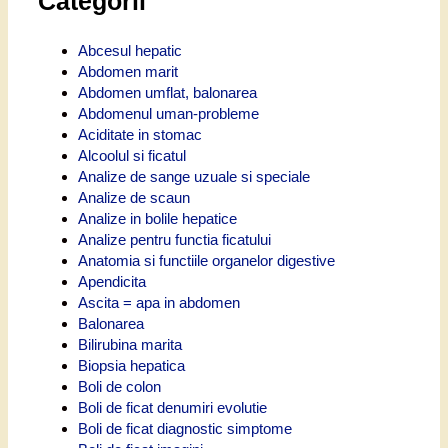
Categorii
Abcesul hepatic
Abdomen marit
Abdomen umflat, balonarea
Abdomenul uman-probleme
Aciditate in stomac
Alcoolul si ficatul
Analize de sange uzuale si speciale
Analize de scaun
Analize in bolile hepatice
Analize pentru functia ficatului
Anatomia si functiile organelor digestive
Apendicita
Ascita = apa in abdomen
Balonarea
Bilirubina marita
Biopsia hepatica
Boli de colon
Boli de ficat denumiri evolutie
Boli de ficat diagnostic simptome