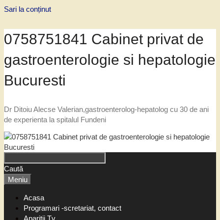
Sari la conținut
0758751841 Cabinet privat de
gastroenterologie si hepatologie
Bucuresti
Dr Ditoiu Alecse Valerian,gastroenterolog-hepatolog cu 30 de ani
de experienta la spitalul Fundeni
Caută
Meniu
Acasa
Programari -scretariat, contact
Aparitii Tv