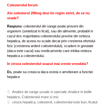
Colesterolul forum
Am colesterol 290mg desi tin regim strict, de ce nu
scade?
Raspuns
: colesterolul din sange poate proveni din
organism (sintetizat in ficat), sau din alimente; probabil in
cazul dvs majoritatea colesterolului provine din sinteza
hepatica, de aceea nu scade decat prin cresterea efortului
fizic (cresterea arderii colesterolului), scadere in greutate
(daca este cazul) sau medicamente care inhiba sinteza
hepatica a colesterolului.
In ciroza colesterolul scazut mai creste vreodata?
D
a, poate sa creasca daca exista o ameliorare a functiei
hepatice
C
Analize de sange uzuale si speciale
,
Analize in bolile
hepatice
a
,
Colesterolul mare si mic
t
E
ciroza hepatica
,
colesterol
,
colestrerolul este bun
,
ficatul