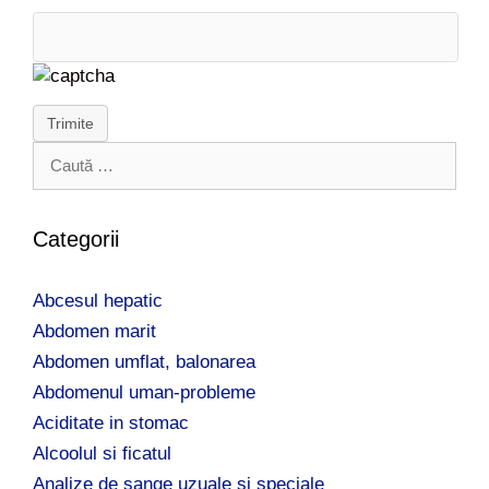
Trimite
C
a
u
t
Categorii
ă
d
Abcesul hepatic
u
p
Abdomen marit
ă
Abdomen umflat, balonarea
:
Abdomenul uman-probleme
Aciditate in stomac
Alcoolul si ficatul
Analize de sange uzuale si speciale