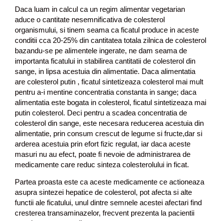
Daca luam in calcul ca un regim alimentar vegetarian
aduce o cantitate nesemnificativa de colesterol
organismului, si tinem seama ca ficatul produce in aceste
conditii cca 20-25% din cantitatea totala zilnica de colesterol
bazandu-se pe alimentele ingerate, ne dam seama de
importanta ficatului in stabilirea cantitatii de colesterol din
sange, in lipsa acestuia din alimentatie. Daca alimentatia
are colesterol putin , ficatul sintetizeaza colesterol mai mult
pentru a-i mentine concentratia constanta in sange; daca
alimentatia este bogata in colesterol, ficatul sintetizeaza mai
putin colesterol. Deci pentru a scadea concentratia de
colesterol din sange, este necesara reducerea acestuia din
alimentatie, prin consum crescut de legume si fructe,dar si
arderea acestuia prin efort fizic regulat, iar daca aceste
masuri nu au efect, poate fi nevoie de administrarea de
medicamente care reduc sinteza colesterolului in ficat.
Partea proasta este ca aceste medicamente ce actioneaza
asupra sintezei hepatice de colesterol, pot afecta si alte
functii ale ficatului, unul dintre semnele acestei afectari find
cresterea transaminazelor, frecvent prezenta la pacientii