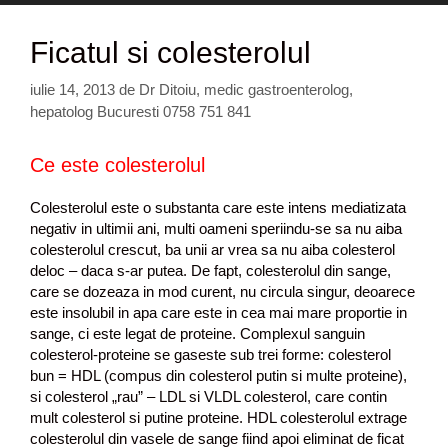
Ficatul si colesterolul
iulie 14, 2013
de
Dr Ditoiu, medic gastroenterolog,
hepatolog Bucuresti 0758 751 841
Ce este colesterolul
Colesterolul este o substanta care este intens mediatizata
negativ in ultimii ani, multi oameni speriindu-se sa nu aiba
colesterolul crescut, ba unii ar vrea sa nu aiba colesterol
deloc – daca s-ar putea. De fapt, colesterolul din sange,
care se dozeaza in mod curent, nu circula singur, deoarece
este insolubil in apa care este in cea mai mare proportie in
sange, ci este legat de proteine. Complexul sanguin
colesterol-proteine se gaseste sub trei forme: colesterol
bun = HDL (compus din colesterol putin si multe proteine),
si colesterol „rau” – LDL si VLDL colesterol, care contin
mult colesterol si putine proteine. HDL colesterolul extrage
colesterolul din vasele de sange fiind apoi eliminat de ficat