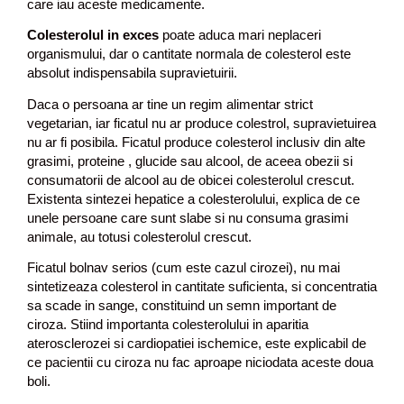
care iau aceste medicamente.
Colesterolul in exces
poate aduca mari neplaceri
organismului, dar o cantitate normala de colesterol este
absolut indispensabila supravietuirii.
Daca o persoana ar tine un regim alimentar strict
vegetarian, iar ficatul nu ar produce colestrol, supravietuirea
nu ar fi posibila. Ficatul produce colesterol inclusiv din alte
grasimi, proteine , glucide sau alcool, de aceea obezii si
consumatorii de alcool au de obicei colesterolul crescut.
Existenta sintezei hepatice a colesterolului, explica de ce
unele persoane care sunt slabe si nu consuma grasimi
animale, au totusi colesterolul crescut.
Ficatul bolnav serios (cum este cazul cirozei), nu mai
sintetizeaza colesterol in cantitate suficienta, si concentratia
sa scade in sange, constituind un semn important de
ciroza. Stiind importanta colesterolului in aparitia
aterosclerozei si cardiopatiei ischemice, este explicabil de
ce pacientii cu ciroza nu fac aproape niciodata aceste doua
boli.