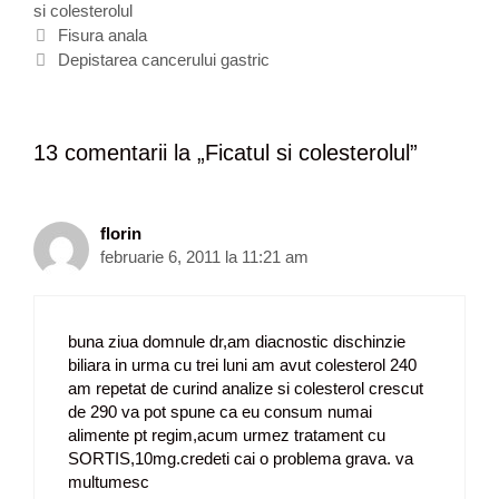
si colesterolul
e
t
N
g
i
Fisura anala
a
o
c
Depistarea cancerului gastric
v
r
h
i
i
e
g
i
t
13 comentarii la „
Ficatul si colesterolul
”
a
e
r
e
a
florin
r
februarie 6, 2011 la 11:21 am
t
i
c
buna ziua domnule dr,am diacnostic dischinzie
o
biliara in urma cu trei luni am avut colesterol 240
l
am repetat de curind analize si colesterol crescut
e
de 290 va pot spune ca eu consum numai
alimente pt regim,acum urmez tratament cu
SORTIS,10mg.credeti cai o problema grava. va
multumesc