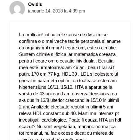
Ovidiu
ianuarie 14, 2018 la 4:39 pm
La multi ani! citind cele scrise de dvs. mi se
confirma o o mai veche teorie personala si anume
ca organismul uman/ fiecare om, este o ecuatie.
Suntem chimie si fizica iar matematica creeaza
pentru fiecare om o ecuatie inividuala . Ecuatia
mea este urmatoarea: am 46 ani, beau f rar si f
putin, 170 cm 77 kg, HDL 39 , LDL si colesterolul
gneral in parametri optimi, cu toatea acestea am
hipertensiune 16/11, 15/10. HTA a aparut pe la
varsta de 43 ani cand am observat tensiunea ca
s-a dus in 13/8 ulterior crescand la 15/10 in ultimii
2 ani. Analizele efectuate regulat in ultimii 5 ani
releva HDL constant sub 40. Marti ma internez pt
investigatii cardiologice. Poate fi cauza HTA un hdl
scazut? Nu sunt vegetarian, mananc normal ca
tot romanul, nu fac excese decat cu mierea de
albine si cu sexul. Va multumesc