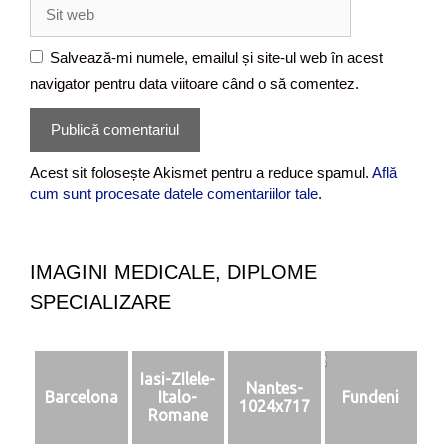
S
i
i
l
t
Salvează-mi numele, emailul și site-ul web în acest
w
navigator pentru data viitoare când o să comentez.
e
b
Acest sit folosește Akismet pentru a reduce spamul.
Află
cum sunt procesate datele comentariilor tale
.
IMAGINI MEDICALE, DIPLOME
SPECIALIZARE
Iasi-ZIlele-
Nantes-
Barcelona
Italo-
Fundeni
1024x717
Romane