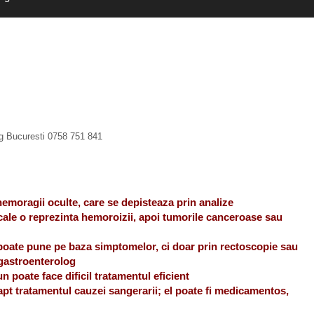
og Bucuresti 0758 751 841
hemoragii oculte, care se depisteaza prin analize
cale o reprezinta hemoroizii, apoi tumorile canceroase sau
 poate pune pe baza simptomelor, ci doar prin rectoscopie sau
gastroenterolog
n poate face dificil tratamentul eficient
apt tratamentul cauzei sangerarii; el poate fi medicamentos,