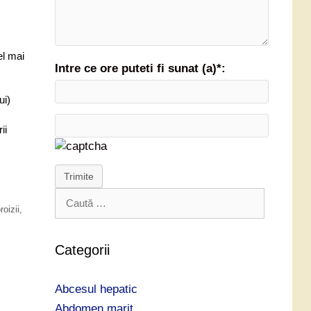
el mai
Intre ce ore puteti fi sunat (a)*:
ui)
ii
Trimite
C
oizii
,
a
u
t
Categorii
ă
d
Abcesul hepatic
u
p
Abdomen marit