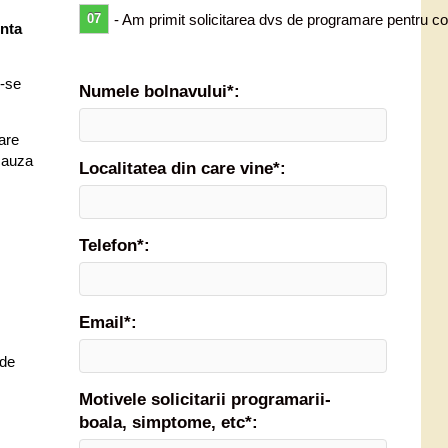
07
- Am primit solicitarea dvs de programare pentru co
enta
u-se
Numele bolnavului*:
are
 cauza
Localitatea din care vine*:
Telefon*:
Email*:
 de
Motivele solicitarii programarii-
boala, simptome, etc*: