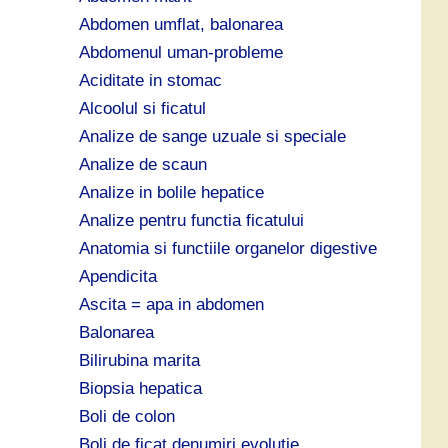
ă
Abdomen umflat, balonarea
:
Abdomenul uman-probleme
Aciditate in stomac
Alcoolul si ficatul
Analize de sange uzuale si speciale
Analize de scaun
Analize in bolile hepatice
Analize pentru functia ficatului
Anatomia si functiile organelor digestive
Apendicita
Ascita = apa in abdomen
Balonarea
Bilirubina marita
Biopsia hepatica
Boli de colon
Boli de ficat denumiri evolutie