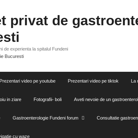
 privat de gastroente
sti
i de experienta la spitalul Fundeni
Prezentari video pe youtube
Prezentari video pe tiktok
La 
oiu in ziare
Fotografii- boli
Aveti nevoie de un gastroenterol
e
Gastroenterologie Fundeni forum
Consultatie gastroen
vigatie cu waze