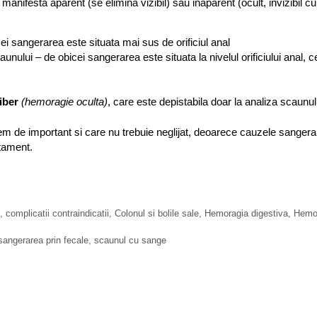
anifesta aparent (se elimina vizibil) sau inaparent (ocult, invizibil cu
ei sangerarea este situata mai sus de orificiul anal
caunului – de obicei sangerarea este situata la nivelul orificiului anal, c
iber
(
hemoragie oculta)
, care este depistabila doar la analiza scaunul
m de important si care nu trebuie neglijat, deoarece cauzele sangerar
atament.
 complicatii contraindicatii
,
Colonul si bolile sale
,
Hemoragia digestiva
,
Hemor
sangerarea prin fecale
,
scaunul cu sange