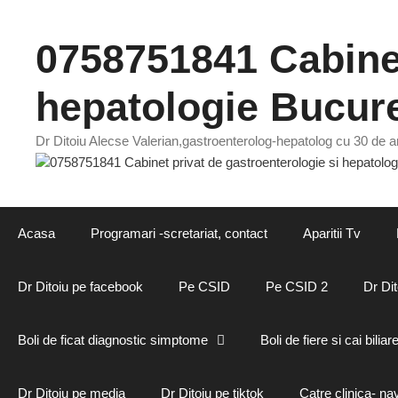
Sari
la
0758751841 Cabinet
conținut
hepatologie Bucure
Dr Ditoiu Alecse Valerian,gastroenterolog-hepatolog cu 30 de an
Acasa
Programari -scretariat, contact
Aparitii Tv
Dr Ditoiu pe facebook
Pe CSID
Pe CSID 2
Dr Dit
Boli de ficat diagnostic simptome
Boli de fiere si cai biliar
Dr Ditoiu pe media
Dr Ditoiu pe tiktok
Catre clinica- na