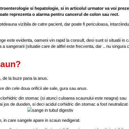
troenterologie si hepatologie
, si in articolul urmator va voi prez
ate reprezenta o alarma pentru cancerul de colon sau rect.
totdeauna vizibila de catre pacient, dar poate fi periculoasa, intarziind
este evidenta, oameni vin rapid la consult, desi sunt si situatii in c
a sangerarii (situatie care de altfel este frecventa, dar .. nu singura
caun?
e, de la buze pana la anus.
re din cele doua orificii ale sale, gura sau anus.
l clorhidric din stomac (si atunci culoarea scaunului este neagra) sau
 jos de duoden, si deci acidul corhidric din stomac a fost neutralizat
n, in care sangele apare in scaun nedigerat.