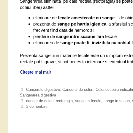
Sangerarea eliminata pe cale rectala (rectoragia) se poate m
ochiul liber) astfel:
eliminare de
fecale amestecate cu sange
– de obic
prezenta de
sange pe hartia igienica
la sfarsitul s
frecvent fiind data de hemoroizi
pierdere de
sange intre scaune
fara fecale
eliminarea de
sange poate fi invizibila cu ochiul l
Prezenta sangelui in materiile fecale este un simptom extre
rectale pot fi grave, si pot necesita internare si eventual tr
Citește mai mult
D
e
s
C
Cancerele digestive
,
Cancerul de colon
,
Colonoscopia indicatii,
p
Sangerarea digestiva
a
r
t
E
cancer de colon
,
rectoragia
,
sange in fecale
,
sange in scaun
,
e
e
t
3 comentarii
s
g
i
c
o
c
a
r
h
u
i
e