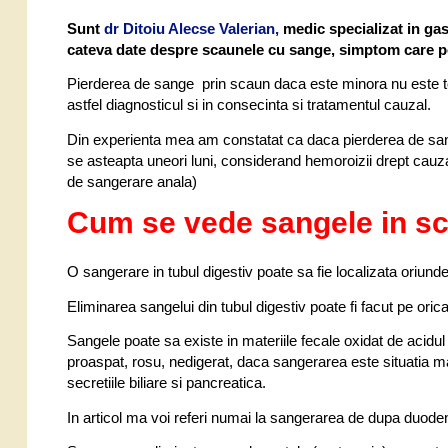
Sunt
dr Ditoiu Alecse Valerian,
medic specializat in gas
cateva date despre scaunele cu sange, simptom care po
Pierderea de sange prin scaun daca este minora
nu est
e 
astfel diagnosticul si in consecinta si tratamentul cauzal.
Din experienta mea am constatat ca daca pierderea de sange 
se asteapta uneori luni, considerand hemoroizii drept cauza 
de sangerare anala)
Cum se vede sangele in s
O sangerare in tubul digestiv poate sa fie localizata oriund
Eliminarea sangelui din tubul digestiv poate fi facut pe orica
Sangele poate sa existe in materiile fecale oxidat de acidu
proaspat, rosu, nedigerat, daca sangerarea este situatia mai
secretiile biliare si pancreatica.
In articol ma voi referi numai la sangerarea de dupa duode