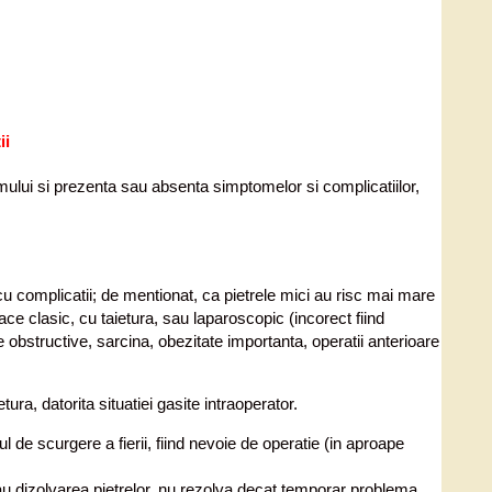
ii
ismului si prezenta sau absenta simptomelor si complicatiilor,
cu complicatii; de mentionat, ca pietrele mici au risc mai mare
ce clasic, cu taietura, sau laparoscopic (incorect fiind
 obstructive, sarcina, obezitate importanta, operatii anterioare
ra, datorita situatiei gasite intraoperator.
 de scurgere a fierii, fiind nevoie de operatie (in aproape
u dizolvarea pietrelor, nu rezolva decat temporar problema,