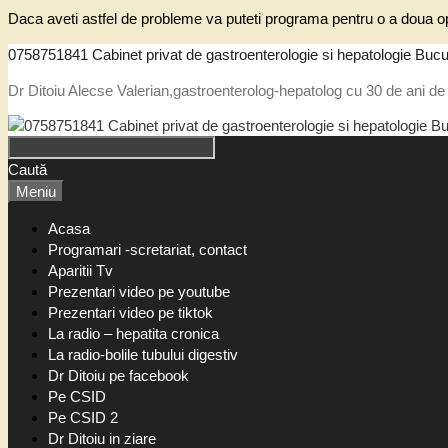
Daca aveti astfel de probleme va puteti programa pentru o a doua op
0758751841 Cabinet privat de gastroenterologie si hepatologie Bucu
Dr Ditoiu Alecse Valerian,gastroenterolog-hepatolog cu 30 de ani de 
Caută
Meniu
Acasa
Programari -scretariat, contact
Aparitii Tv
Prezentari video pe youtube
Prezentari video pe tiktok
La radio – hepatita cronica
La radio-bolile tubului digestiv
Dr Ditoiu pe facebook
Pe CSID
Pe CSID 2
Dr Ditoiu in ziare