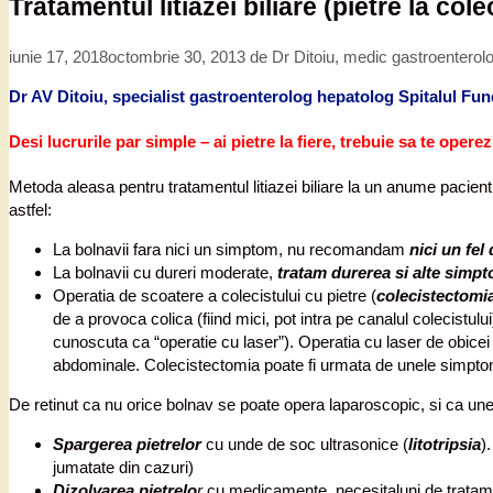
Tratamentul litiazei biliare (pietre la cole
iunie 17, 2018
octombrie 30, 2013
de
Dr Ditoiu, medic gastroenterol
Dr AV Ditoiu, specialist gastroenterolog hepatolog Spitalul Fu
Desi lucrurile par simple – ai pietre la fiere, trebuie sa te operezi
Metoda aleasa pentru tratamentul litiazei biliare la un anume pacient 
astfel:
La bolnavii fara nici un simptom, nu recomandam
n
ici un fel
La bolnavii cu dureri moderate,
tratam durerea si alte simp
Operatia de scoatere a colecistului cu pietre (
colecistectomi
de a provoca colica (fiind mici, pot intra pe canalul colecistu
cunoscuta ca “operatie cu laser”). Operatia cu laser de obicei 
abdominale. Colecistectomia poate fi urmata de unele simpt
De retinut ca nu orice bolnav se poate opera laparoscopic, si ca uneor
Spargerea pietrelor
cu unde de soc ultrasonice (
litotripsia
)
jumatate din cazuri)
Dizolvarea pietrelo
r
cu medicamente, necesitaluni de tratame