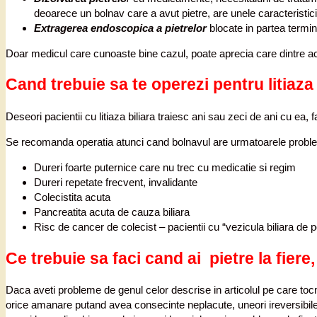
deoarece un bolnav care a avut pietre, are unele caracteristic
Extragerea endoscopica a pietrelor
blocate in partea termi
Doar medicul care cunoaste bine cazul, poate aprecia care dintre ace
Cand trebuie sa te operezi pentru litiaza b
Deseori pacientii cu litiaza biliara traiesc ani sau zeci de ani cu ea, 
Se recomanda operatia atunci cand bolnavul are urmatoarele probl
Dureri foarte puternice care nu trec cu medicatie si regim
Dureri repetate frecvent, invalidante
Colecistita acuta
Pancreatita acuta de cauza biliara
Risc de cancer de colecist – pacientii cu “vezicula biliara de po
Ce trebuie sa faci cand ai pietre la fiere
Daca aveti probleme de genul celor descrise in articolul pe care tocma
orice amanare putand avea consecinte neplacute, uneori ireversibile. 