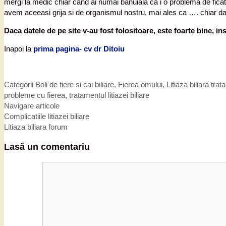
mergi la medic chiar cand ai numai banuiala ca i o problema de fica
avem aceeasi grija si de organismul nostru, mai ales ca …. chiar d
Daca datele de pe site v-au fost folositoare, este foarte bine, i
Inapoi la
prima pagina- cv dr Ditoiu
Categorii
Boli de fiere si cai biliare
,
Fierea omului
,
Litiaza biliara tra
probleme cu fierea
,
tratamentul litiazei biliare
Navigare articole
Complicatiile litiazei biliare
Litiaza biliara forum
Lasă un comentariu