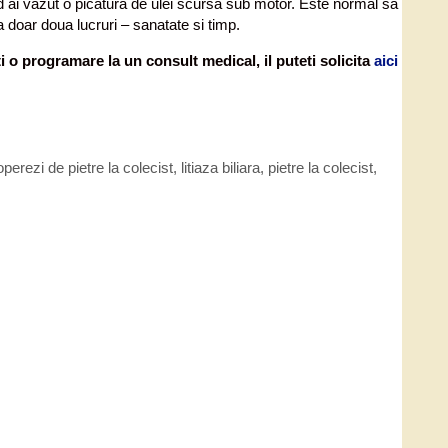
 ai vazut o picatura de ulei scursa sub motor. Este normal sa
doar doua lucruri – sanatate si timp.
i o programare la un consult medical, il puteti solicita
aici
perezi de pietre la colecist
,
litiaza biliara
,
pietre la colecist
,