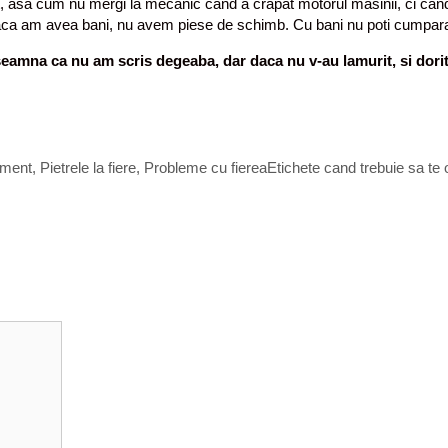
t, asa cum nu mergi la mecanic cand a crapat motorul masinii, ci cand
aca am avea bani, nu avem piese de schimb. Cu bani nu poti cumpara 
nseamna ca nu am scris degeaba, dar daca nu v-au lamurit, si dorit
tament
,
Pietrele la fiere
,
Probleme cu fierea
Etichete
cand trebuie sa te o