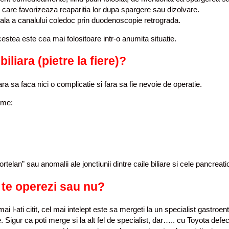
i care favorizeaza reaparitia lor dupa spargere sau dizolvare.
nala a canalului coledoc prin duodenoscopie retrograda.
stea este cea mai folositoare intr-o anumita situatie.
iliara (pietre la fiere)?
fara sa faca nici o complicatie si fara sa fie nevoie de operatie.
eme:
rtelan” sau anomalii ale jonctiunii dintre caile biliare si cele pancreati
, te operezi sau nu?
i l-ati citit, cel mai intelept este sa mergeti la un specialist gastroe
Sigur ca poti merge si la alt fel de specialist, dar….. cu Toyota defec