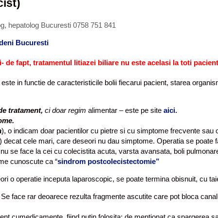
cist)
og, hepatolog Bucuresti 0758 751 841
ndeni Bucuresti
- de fapt, tratamentul litiazei biliare nu este acelasi la toti pacient
este in functie de caracteristicile bolii fiecarui pacient, starea organ
 de tratament,
ci doar regim
alimentar – este pe site
aici.
tome.
a
), o indicam doar pacientilor cu pietre si cu simptome frecvente sau 
lui) decat cele mari, care deseori nu dau simptome. Operatia se poate fa
nu se face la cei cu colecistita acuta, varsta avansata, boli pulmonare
ome cunoscute ca “
sindrom postcolecistectomie”
i o operatie inceputa laparoscopic, se poate termina obisnuit, cu taietu
. Se face rar deoarece rezulta fragmente ascutite care pot bloca canalul
nt cumedicamente, fiind putin folosita; de mentionat ca spargerea sa