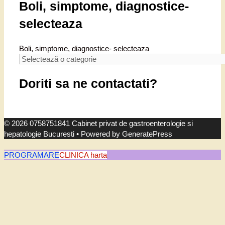
Boli, simptome, diagnostice-
selecteaza
Boli, simptome, diagnostice- selecteaza
Doriti sa ne contactati?
© 2026 0758751841 Cabinet privat de gastroenterologie si
hepatologie Bucuresti
• Powered by
GeneratePress
PROGRAMARE
CLINICA harta