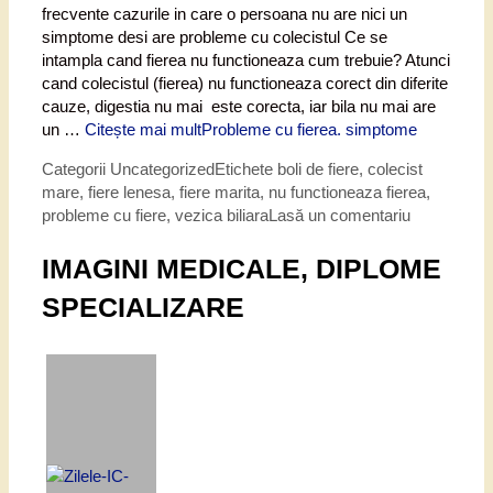
frecvente cazurile in care o persoana nu are nici un
simptome desi are probleme cu colecistul Ce se
intampla cand fierea nu functioneaza cum trebuie? Atunci
cand colecistul (fierea) nu functioneaza corect din diferite
cauze, digestia nu mai este corecta, iar bila nu mai are
un …
Citește mai mult
Probleme cu fierea. simptome
Categorii
Uncategorized
Etichete
boli de fiere
,
colecist
mare
,
fiere lenesa
,
fiere marita
,
nu functioneaza fierea
,
probleme cu fiere
,
vezica biliara
Lasă un comentariu
IMAGINI MEDICALE, DIPLOME
SPECIALIZARE