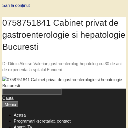
Sari la conținut
0758751841 Cabinet privat de
gastroenterologie si hepatologie
Bucuresti
Dr Ditoiu Alecse Valerian,gastroenterolog-hepatolog cu 30 de ani
de experienta la spitalul Fundeni
Caută
Meniu
Acasa
Programari -scretariat, contact
Aparitii Tv