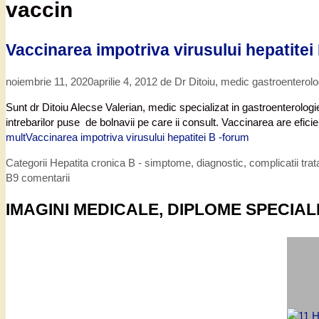
vaccin
Vaccinarea impotriva virusului hepatitei
noiembrie 11, 2020
aprilie 4, 2012
de
Dr Ditoiu, medic gastroenterol
Sunt dr Ditoiu Alecse Valerian, medic specializat in gastroenterolog
intrebarilor puse de bolnavii pe care ii consult. Vaccinarea are efic
mult
Vaccinarea impotriva virusului hepatitei B -forum
Categorii
Hepatita cronica B - simptome, diagnostic, complicatii tra
B
9 comentarii
IMAGINI MEDICALE, DIPLOME SPECIAL