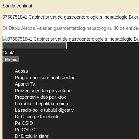
Sari la conținut
0758751841 Cabinet privat de gastroenterologie si hepatologie Bucu
Dr Ditoiu Alecse Valerian,gastroenterolog-hepatolog cu 30 de ani de 
Caută
Meniu
Acasa
Programari -scretariat, contact
Aparitii Tv
Prezentari video pe youtube
Prezentari video pe tiktok
La radio – hepatita cronica
La radio-bolile tubului digestiv
Dr Ditoiu pe facebook
Pe CSID
Pe CSID 2
Dr Ditoiu in ziare