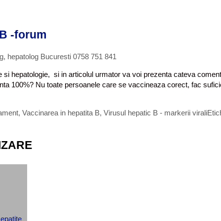
 B -forum
og, hepatolog Bucuresti 0758 751 841
ie si hepatologie, si in articolul urmator va voi prezenta cateva comen
ienta 100%? Nu toate persoanele care se vaccineaza corect, fac suficie
tament
,
Vaccinarea in hepatita B
,
Virusul hepatic B - markerii virali
Eti
IZARE