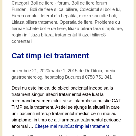
Categorii
Boli de fiere - forum
,
Boli de fiere forum
Fundeni
,
Boli de fiere si cai biliare
,
Colecistul si bolile lui
,
Fierea omului
,
Icterul din hepatita, ciroza sau alte boli
,
Litiaza biliara tratament
,
Operatia de fiere
,
Probleme cu
fierea
Etichete
bolile de fiere
,
litiaza biliara fara simptome
,
regim in litiaza biliara
,
tratamentul litiazei biliare
8
comentarii
Cat timp iei tratament
noiembrie 21, 2020
martie 1, 2015
de
Dr Ditoiu, medic
gastroenterolog, hepatolog Bucuresti 0758 751 841
Desi nu este indica, de obicei pacientul incepe sa ia
tratament singur, alteori tratamentul este luat la
recomandarea medicului, si se intampla sa nu stie CAT
TIMP sa ia tratament. Astfel se ajunge la situatii in care
unii pacienti intrerup tratamentul imediat ce nu mai au
simptome, in timp ce altii urmeaza tratamentul perioade
anormal …
Citește mai mult
Cat timp iei tratament