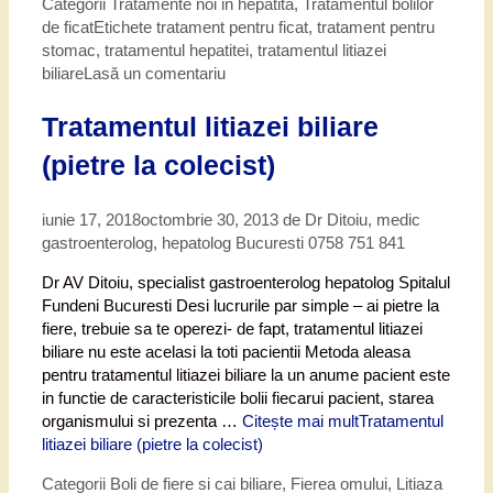
Categorii
Tratamente noi in hepatita
,
Tratamentul bolilor
de ficat
Etichete
tratament pentru ficat
,
tratament pentru
stomac
,
tratamentul hepatitei
,
tratamentul litiazei
biliare
Lasă un comentariu
Tratamentul litiazei biliare
(pietre la colecist)
iunie 17, 2018
octombrie 30, 2013
de
Dr Ditoiu, medic
gastroenterolog, hepatolog Bucuresti 0758 751 841
Dr AV Ditoiu, specialist gastroenterolog hepatolog Spitalul
Fundeni Bucuresti Desi lucrurile par simple – ai pietre la
fiere, trebuie sa te operezi- de fapt, tratamentul litiazei
biliare nu este acelasi la toti pacientii Metoda aleasa
pentru tratamentul litiazei biliare la un anume pacient este
in functie de caracteristicile bolii fiecarui pacient, starea
organismului si prezenta …
Citește mai mult
Tratamentul
litiazei biliare (pietre la colecist)
Categorii
Boli de fiere si cai biliare
,
Fierea omului
,
Litiaza