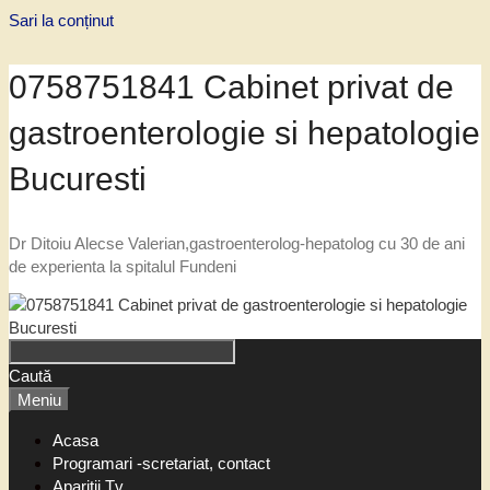
Sari la conținut
0758751841 Cabinet privat de
gastroenterologie si hepatologie
Bucuresti
Dr Ditoiu Alecse Valerian,gastroenterolog-hepatolog cu 30 de ani
de experienta la spitalul Fundeni
Caută
Meniu
Acasa
Programari -scretariat, contact
Aparitii Tv