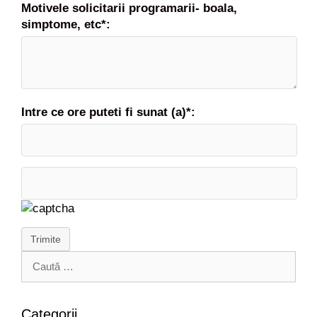
a
Motivele solicitarii programarii- boala,
r
simptome, etc*:
e
Intre ce ore puteti fi sunat (a)*:
Trimite
C
a
u
t
Categorii