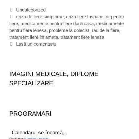
o
c
l
i
C
Uncategorized
i
s
a
E
criza de fiere simptome
,
criza fiere frisoane
,
dr pentru
l
t
fiere
t
t
,
medicamente pentru fiere dureroasa
,
medicamente
e
u
pentru fiere lenesa
e
i
,
probleme la colecist
,
rau de la fiere
,
d
l
tratament fiere inflamata
g
c
,
tratament fiere lenesa
e
l
o
h
Lasă un comentariu
c
e
r
e
o
n
i
t
l
e
i
e
e
s
c
IMAGINI MEDICALE, DIPLOME
i
SPECIALIZARE
s
t
d
a
u
PROGRAMARI
n
u
m
Calendarul se încarcă...
e