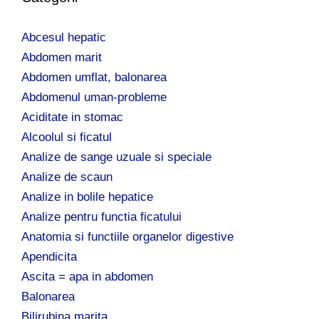
ă
d
Abcesul hepatic
u
p
Abdomen marit
ă
Abdomen umflat, balonarea
:
Abdomenul uman-probleme
Aciditate in stomac
Alcoolul si ficatul
Analize de sange uzuale si speciale
Analize de scaun
Analize in bolile hepatice
Analize pentru functia ficatului
Anatomia si functiile organelor digestive
Apendicita
Ascita = apa in abdomen
Balonarea
Bilirubina marita