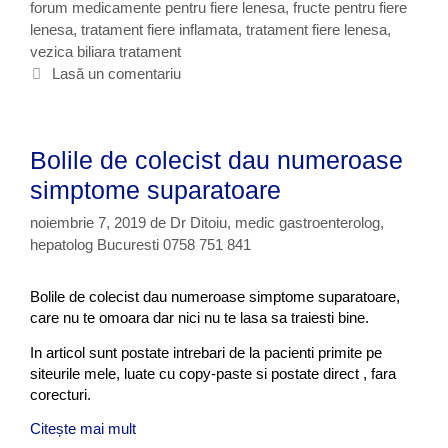
forum medicamente pentru fiere lenesa
g
i
,
fructe pentru fiere
e
lenesa
o
c
,
tratament fiere inflamata
,
tratament fiere lenesa
,
n
vezica biliara tratament
r
h
e
i
e
Lasă un comentariu
s
i
t
a
e
,
b
Bolile de colecist dau numeroase
i
l
simptome suparatoare
a
noiembrie 7, 2019
de
Dr Ditoiu, medic gastroenterolog,
l
hepatolog Bucuresti 0758 751 841
e
n
e
Bolile de colecist dau numeroase simptome suparatoare,
s
care nu te omoara dar nici nu te lasa sa traiesti bine.
a
,
In articol sunt postate intrebari de la pacienti primite pe
c
siteurile mele, luate cu copy-paste si postate direct , fara
o
corecturi.
l
Citește mai mult
B
e