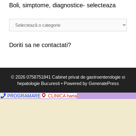
Boli, simptome, diagnostice- selecteaza
B
o
l
i
Doriti sa ne contactati?
,
s
i
m
© 2026 0758751841 Cabinet privat de gastroenterologie si
p
hepatologie Bucuresti
• Powered by
GeneratePress
t
o
PROGRAMARE
CLINICA harta
m
e
,
d
i
a