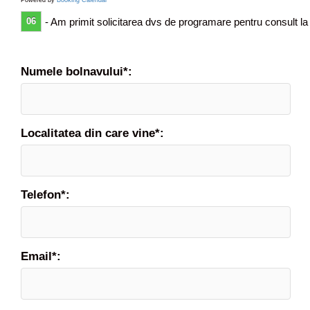
Powered by
Booking Calendar
r
06
- Am primit solicitarea dvs de programare pentru consult la
o
a
s
e
Numele bolnavului*:
s
i
m
p
Localitatea din care vine*:
t
o
m
e
Telefon*:
s
u
p
a
Email*:
r
a
t
o