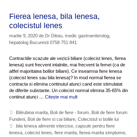
Fierea lenesa, bila lenesa,
colecistul lenes
martie 9, 2020
de
Dr Ditoiu, medic gastroenterolog,
hepatolog Bucuresti 0758 751 841
Contractiile scazute ale vezicii biliare (colecist lenes, fierea
lenesa) sunt frecvent intalnite, mai frecvent la femei (ca de
altfel majoritatea bolilor biliare). Ce inseamna fiere lenesa
(colecist lenes sau bila lenesa)? In mod normal fierea se
contracta si elimina continutul atunci cand este stimulatat
de diferite substante. Un colecist normal elimina 35-65% din
continut atunci …
Citește mai mult
F
i
e
C
Bilirubina marita
,
Boli de fiere - forum
,
Boli de fiere forum
r
Fundeni
a
,
Boli de fiere si cai biliare
,
Colecistul si bolile lui
e
t
E
bila lenesa alimente interzise
,
capsule pentru fiere
a
lenesa
e
t
,
colecist lenes
,
fiere marita
,
fierea marita simptome
,
l