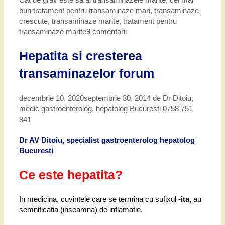
bun tratament pentru transaminaze mari
,
transaminaze
crescute
,
transaminaze marite
,
tratament pentru
transaminaze marite
9 comentarii
Hepatita si cresterea
transaminazelor forum
decembrie 10, 2020
septembrie 30, 2014
de
Dr Ditoiu,
medic gastroenterolog, hepatolog Bucuresti 0758 751
841
Dr AV Ditoiu, specialist gastroenterolog hepatolog
Bucuresti
Ce este hepatita?
In medicina, cuvintele care se termina cu sufixul
-ita,
au
semnificatia (inseamna) de inflamatie.