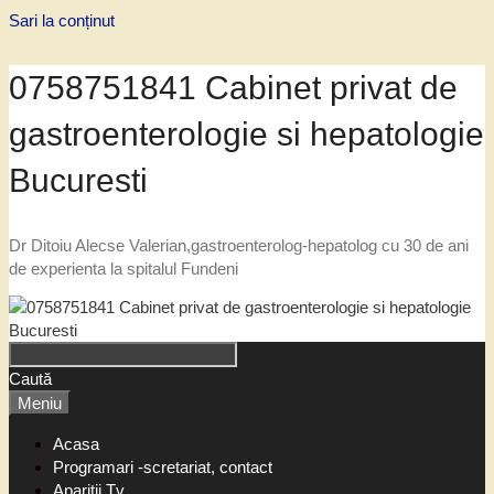
Sari la conținut
0758751841 Cabinet privat de
gastroenterologie si hepatologie
Bucuresti
Dr Ditoiu Alecse Valerian,gastroenterolog-hepatolog cu 30 de ani
de experienta la spitalul Fundeni
Caută
Meniu
Acasa
Programari -scretariat, contact
Aparitii Tv