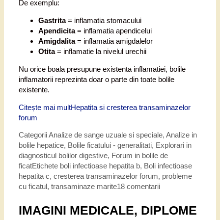
De exemplu:
Gastrita
= inflamatia stomacului
Apendicita
= inflamatia apendicelui
Amigdalita
= inflamatia amigdalelor
Otita
= inflamatie la nivelul urechii
Nu orice boala presupune existenta inflamatiei, bolile
inflamatorii reprezinta doar o parte din toate bolile
existente.
Citește mai mult
Hepatita si cresterea transaminazelor
forum
Categorii
Analize de sange uzuale si speciale
,
Analize in
bolile hepatice
,
Bolile ficatului - generalitati
,
Explorari in
diagnosticul bolilor digestive
,
Forum in bolile de
ficat
Etichete
boli infectioase hepatita b
,
Boli infectioase
hepatita c
,
cresterea transaminazelor forum
,
probleme
cu ficatul
,
transaminaze marite
18 comentarii
IMAGINI MEDICALE, DIPLOME