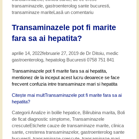
transaminazele
,
gastroenterolog sante bucuresti
,
transaminaze marite
Lasă un comentariu
Transaminazele pot fi marite
fara sa ai hepatita?
aprilie 14, 2022
februarie 27, 2019
de
Dr Ditoiu, medic
gastroenterolog, hepatolog Bucuresti 0758 751 841
Transaminazele pot fi marite fara sa ai hepatita,
mentionez de la inceput acest lucru deoarece se face
frecvent confuzia intre transaminaze mari si hepatita
Citește mai mult
Transaminazele pot fi marite fara sa ai
hepatita?
Categorii
Analize in bolile hepatice
,
Bilirubina marita
,
Boli
de ficat diagnostic simptome
,
Transaminazele
crescute
Etichete
cauze de transaminaze marite
,
clinica
sante
,
cresterea transaminazelor
,
gastroenterolog sante
bucuresti
,
transaminaze crescute
,
transaminaze mari
,