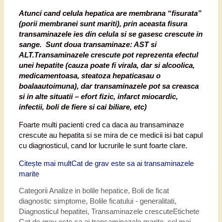
Atunci cand celula hepatica are membrana “fisurata”
(porii membranei sunt mariti), prin aceasta fisura
transaminazele ies din celula si se gasesc crescute in
sange. Sunt doua transaminaze: AST si
ALT.Transaminazele crescute pot reprezenta efectul
unei hepatite (cauza poate fi virala, dar si alcoolica,
medicamentoasa, steatoza hepaticasau o
boalaautoimuna), dar transaminazele pot sa creasca
si in alte situatii – efort fizic, infarct miocardic,
infectii, boli de fiere si cai biliare, etc)
Foarte multi pacienti cred ca daca au transaminaze
crescute au hepatita si se mira de ce medicii isi bat capul
cu diagnosticul, cand lor lucrurile le sunt foarte clare.
Citește mai mult
Cat de grav este sa ai transaminazele
marite
Categorii
Analize in bolile hepatice
,
Boli de ficat
diagnostic simptome
,
Bolile ficatului - generalitati
,
Diagnosticul hepatitei
,
Transaminazele crescute
Etichete
Cat de grav este sa ai transaminazele marite
,
cel mai