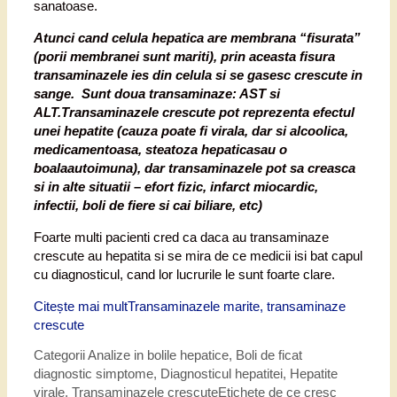
sanatoase.
Atunci cand celula hepatica are membrana “fisurata”
(porii membranei sunt mariti), prin aceasta fisura
transaminazele ies din celula si se gasesc crescute in
sange. Sunt doua transaminaze: AST si
ALT.Transaminazele crescute pot reprezenta efectul
unei hepatite (cauza poate fi virala, dar si alcoolica,
medicamentoasa, steatoza hepaticasau o
boalaautoimuna), dar transaminazele pot sa creasca
si in alte situatii – efort fizic, infarct miocardic,
infectii, boli de fiere si cai biliare, etc)
Foarte multi pacienti cred ca daca au transaminaze
crescute au hepatita si se mira de ce medicii isi bat capul
cu diagnosticul, cand lor lucrurile le sunt foarte clare.
Citește mai mult
Transaminazele marite, transaminaze
crescute
Categorii
Analize in bolile hepatice
,
Boli de ficat
diagnostic simptome
,
Diagnosticul hepatitei
,
Hepatite
virale
,
Transaminazele crescute
Etichete
de ce cresc