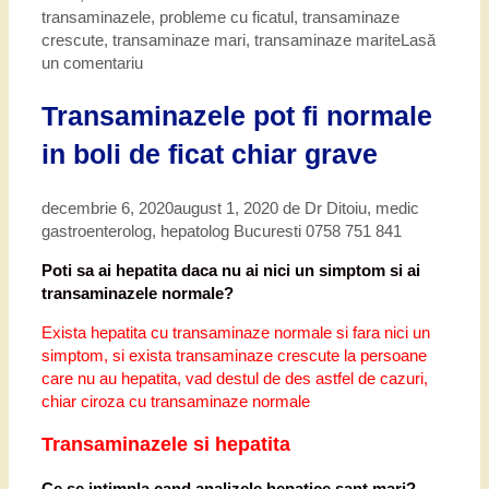
transaminazele
,
probleme cu ficatul
,
transaminaze
crescute
,
transaminaze mari
,
transaminaze marite
Lasă
un comentariu
Transaminazele pot fi normale
in boli de ficat chiar grave
decembrie 6, 2020
august 1, 2020
de
Dr Ditoiu, medic
gastroenterolog, hepatolog Bucuresti 0758 751 841
Poti sa ai hepatita daca nu ai nici un simptom si ai
transaminazele normale?
Exista hepatita cu transaminaze normale si fara nici un
simptom, si exista transaminaze crescute la persoane
care nu au hepatita, vad destul de des astfel de cazuri,
chiar ciroza cu transaminaze normale
Transaminazele si hepatita
Ce se intimpla cand analizele hepatice sant mari?