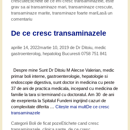
crescute
Etichete
de ce imi cresc transaminazele
,
este
grav sa ai transaminaze mari
,
transaminaze crescute
,
transaminaze marite
,
transminaze foarte mari
Lasă un
comentariu
De ce cresc transaminazele
aprilie 14, 2022
martie 10, 2019
de
Dr Ditoiu, medic
gastroenterolog, hepatolog Bucuresti 0758 751 841
Despre mine Sunt Dr Ditoiu M Alecse Valerian, medic
primar boli interne, gastroenterologie, hepatologie si
endoscopie digestiva, sunt doctor in medicina cu peste
37 de ani de practica medicala, incepand cu medicina de
familie la tara si terminand cu doctoratul. Am 30 de ani
de exeprienta la Spitalul Fundeni ingrijind cazuri de
complexitate diferita …
Citește mai mult
De ce cresc
transaminazele
Categorii
Boli de ficat poze
Etichete
cand cresc
transaminazele
,
clinica sante
,
de ce cresc