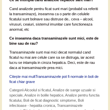
Cand analizele pentru ficat sunt mari (probabil va referiti
la transaminaze), inseamna ca o parte din celulele
ficatului sunt bolnave sau distruse de.. ceva – alcool,
virusuri, ceaiuri, sistemul imunitar care functioneaza
anormal, etc
Ce inseamna daca transaminazele sunt mici, este de
bine sau de rau?
Transaminazele sunt mai mici decat normalul cand
ficatul nu mai are celule care sa se distruga, iar acest
lucru se intampla in ciroza hepatica. Deci, este de rau
daca ai transaminazele prea mici.
Citește mai mult
Transaminazele pot fi normale in boli de
ficat chiar grave
Categorii
Alcoolul si ficatul
,
Analize de sange uzuale si
speciale
,
Analize in bolile hepatice
,
Analize pentru functia
ficatului
,
Boli de ficat diagnostic simptome
,
Boli
infectioase - hepatita cronica
,
Transaminazele