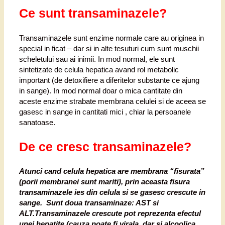
Ce sunt transaminazele?
Transaminazele sunt enzime normale care au originea in
special in ficat – dar si in alte tesuturi cum sunt muschii
scheletului sau ai inimii. In mod normal, ele sunt
sintetizate de celula hepatica avand rol metabolic
important (de detoxifiere a diferitelor substante ce ajung
in sange). In mod normal doar o mica cantitate din
aceste enzime strabate membrana celulei si de aceea se
gasesc in sange in cantitati mici , chiar la persoanele
sanatoase.
De ce cresc transaminazele?
Atunci cand celula hepatica are membrana “fisurata”
(porii membranei sunt mariti), prin aceasta fisura
transaminazele ies din celula si se gasesc crescute in
sange. Sunt doua transaminaze: AST si
ALT.Transaminazele crescute pot reprezenta efectul
unei hepatite (cauza poate fi virala, dar si alcoolica,