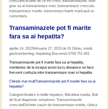
crescute
Etichete
de ce imi cresc transaminazele
,
este
grav sa ai transaminaze mari
,
transaminaze crescute
,
transaminaze marite
,
transminaze foarte mari
Lasă un
comentariu
Transaminazele pot fi marite
fara sa ai hepatita?
aprilie 14, 2022
februarie 27, 2019
de
Dr Ditoiu, medic
gastroenterolog, hepatolog Bucuresti 0758 751 841
Transaminazele pot fi marite fara sa ai hepatita,
mentionez de la inceput acest lucru deoarece se face
frecvent confuzia intre transaminaze mari si hepatita
Citește mai mult
Transaminazele pot fi marite fara sa ai
hepatita?
Categorii
Analize in bolile hepatice
,
Bilirubina marita
,
Boli
de ficat diagnostic simptome
,
Transaminazele
crescute
Etichete
cauze de transaminaze marite
,
clinica