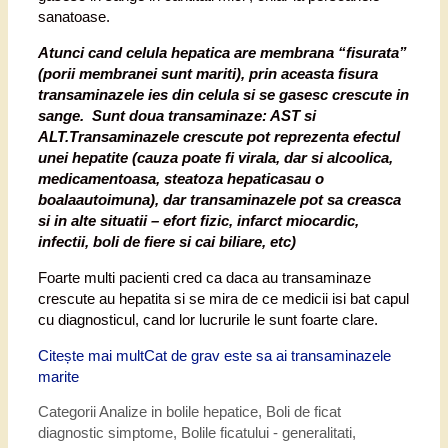
sanatoase.
Atunci cand celula hepatica are membrana “fisurata”
(porii membranei sunt mariti), prin aceasta fisura
transaminazele ies din celula si se gasesc crescute in
sange. Sunt doua transaminaze: AST si
ALT.Transaminazele crescute pot reprezenta efectul
unei hepatite (cauza poate fi virala, dar si alcoolica,
medicamentoasa, steatoza hepaticasau o
boalaautoimuna), dar transaminazele pot sa creasca
si in alte situatii – efort fizic, infarct miocardic,
infectii, boli de fiere si cai biliare, etc)
Foarte multi pacienti cred ca daca au transaminaze
crescute au hepatita si se mira de ce medicii isi bat capul
cu diagnosticul, cand lor lucrurile le sunt foarte clare.
Citește mai mult
Cat de grav este sa ai transaminazele
marite
Categorii
Analize in bolile hepatice
,
Boli de ficat
diagnostic simptome
,
Bolile ficatului - generalitati
,