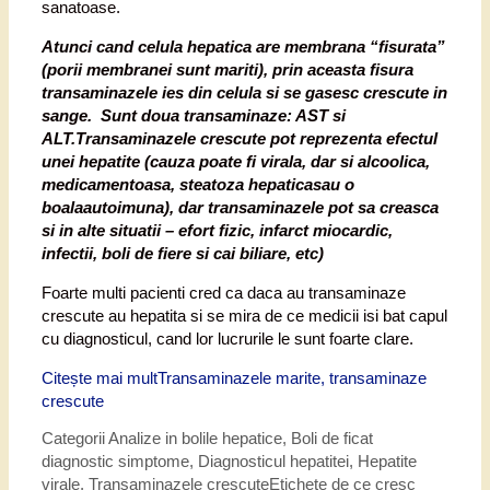
sanatoase.
Atunci cand celula hepatica are membrana “fisurata”
(porii membranei sunt mariti), prin aceasta fisura
transaminazele ies din celula si se gasesc crescute in
sange. Sunt doua transaminaze: AST si
ALT.Transaminazele crescute pot reprezenta efectul
unei hepatite (cauza poate fi virala, dar si alcoolica,
medicamentoasa, steatoza hepaticasau o
boalaautoimuna), dar transaminazele pot sa creasca
si in alte situatii – efort fizic, infarct miocardic,
infectii, boli de fiere si cai biliare, etc)
Foarte multi pacienti cred ca daca au transaminaze
crescute au hepatita si se mira de ce medicii isi bat capul
cu diagnosticul, cand lor lucrurile le sunt foarte clare.
Citește mai mult
Transaminazele marite, transaminaze
crescute
Categorii
Analize in bolile hepatice
,
Boli de ficat
diagnostic simptome
,
Diagnosticul hepatitei
,
Hepatite
virale
,
Transaminazele crescute
Etichete
de ce cresc