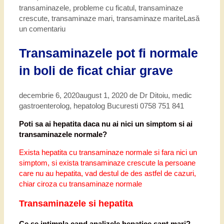
transaminazele
,
probleme cu ficatul
,
transaminaze
crescute
,
transaminaze mari
,
transaminaze marite
Lasă
un comentariu
Transaminazele pot fi normale
in boli de ficat chiar grave
decembrie 6, 2020
august 1, 2020
de
Dr Ditoiu, medic
gastroenterolog, hepatolog Bucuresti 0758 751 841
Poti sa ai hepatita daca nu ai nici un simptom si ai
transaminazele normale?
Exista hepatita cu transaminaze normale si fara nici un
simptom, si exista transaminaze crescute la persoane
care nu au hepatita, vad destul de des astfel de cazuri,
chiar ciroza cu transaminaze normale
Transaminazele si hepatita
Ce se intimpla cand analizele hepatice sant mari?