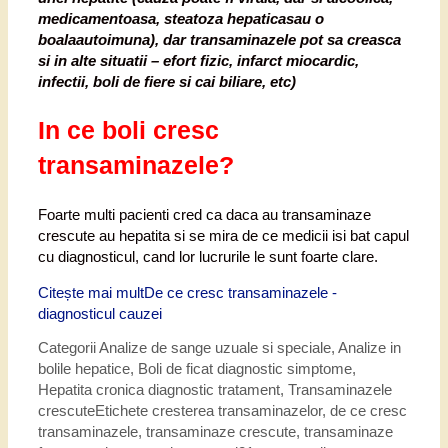
medicamentoasa, steatoza hepaticasau o
boalaautoimuna), dar transaminazele pot sa creasca
si in alte situatii – efort fizic, infarct miocardic,
infectii, boli de fiere si cai biliare, etc)
In ce boli cresc
transaminazele?
Foarte multi pacienti cred ca daca au transaminaze
crescute au hepatita si se mira de ce medicii isi bat capul
cu diagnosticul, cand lor lucrurile le sunt foarte clare.
Citește mai mult
De ce cresc transaminazele -
diagnosticul cauzei
Categorii
Analize de sange uzuale si speciale
,
Analize in
bolile hepatice
,
Boli de ficat diagnostic simptome
,
Hepatita cronica diagnostic tratament
,
Transaminazele
crescute
Etichete
cresterea transaminazelor
,
de ce cresc
transaminazele
,
transaminaze crescute
,
transaminaze