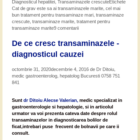
Diagnosticul hepatitei
,
Transaminazele crescute
Etichete
Cat de grav este sa ai transaminazele marite
,
cel mai
bun tratament pentru transaminaze mari
,
transaminaze
crescute
,
transaminaze marite
,
tratament pentru
transaminaze marite
9 comentarii
De ce cresc transaminazele -
diagnosticul cauzei
octombrie 31, 2020
decembrie 4, 2016
de
Dr Ditoiu,
medic gastroenterolog, hepatolog Bucuresti 0758 751
841
Sunt
dr Ditoiu Alecse Valerian,
medic specializat in
gastroenterologie si hepatologie, si in articolul
urmator va voi prezenta cateva date despre rolul
transaminazelor in diagnosticarea bolilor de
ficat,intrebari puse frecvent de bolnavii pe care ii
consult.