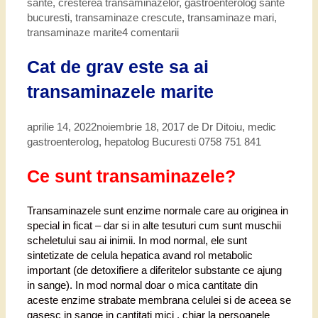
sante
,
cresterea transaminazelor
,
gastroenterolog sante
bucuresti
,
transaminaze crescute
,
transaminaze mari
,
transaminaze marite
4 comentarii
Cat de grav este sa ai
transaminazele marite
aprilie 14, 2022
noiembrie 18, 2017
de
Dr Ditoiu, medic
gastroenterolog, hepatolog Bucuresti 0758 751 841
Ce sunt transaminazele?
Transaminazele sunt enzime normale care au originea in
special in ficat – dar si in alte tesuturi cum sunt muschii
scheletului sau ai inimii. In mod normal, ele sunt
sintetizate de celula hepatica avand rol metabolic
important (de detoxifiere a diferitelor substante ce ajung
in sange). In mod normal doar o mica cantitate din
aceste enzime strabate membrana celulei si de aceea se
gasesc in sange in cantitati mici , chiar la persoanele