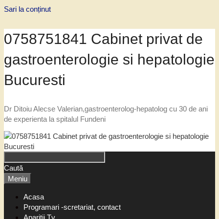
Sari la conținut
0758751841 Cabinet privat de
gastroenterologie si hepatologie
Bucuresti
Dr Ditoiu Alecse Valerian,gastroenterolog-hepatolog cu 30 de ani
de experienta la spitalul Fundeni
Caută
Meniu
Acasa
Programari -scretariat, contact
Aparitii Tv