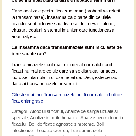
Cand analizele pentru ficat sunt mari (probabil va referiti
la transaminaze), inseamna ca o parte din celulele
ficatului sunt bolnave sau distruse de.. ceva – alcool,
virusuri, ceaiuri, sistemul imunitar care functioneaza
anormal, etc
Ce inseamna daca transaminazele sunt mici, este de
bine sau de rau?
Transaminazele sunt mai mici decat normalul cand
ficatul nu mai are celule care sa se distruga, iar acest
lucru se intampla in ciroza hepatica. Deci, este de rau
daca ai transaminazele prea mici.
Citește mai mult
Transaminazele pot fi normale in boli de
ficat chiar grave
Categorii
Alcoolul si ficatul
,
Analize de sange uzuale si
speciale
,
Analize in bolile hepatice
,
Analize pentru functia
ficatului
,
Boli de ficat diagnostic simptome
,
Boli
infectioase - hepatita cronica
,
Transaminazele