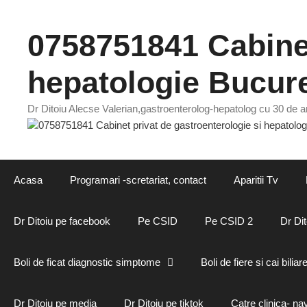
Sari
la
0758751841 Cabinet
conținut
hepatologie Bucure
Dr Ditoiu Alecse Valerian,gastroenterolog-hepatolog cu 30 de an
Acasa
Programari -scretariat, contact
Aparitii Tv
Dr Ditoiu pe facebook
Pe CSID
Pe CSID 2
Dr Dit
Boli de ficat diagnostic simptome
Boli de fiere si cai biliar
Dr Ditoiu pe media
Dr Ditoiu pe tiktok
Catre clinica- na