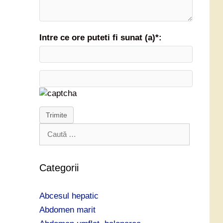
Intre ce ore puteti fi sunat (a)*:
Trimite
C
a
u
t
Categorii
ă
d
Abcesul hepatic
u
p
Abdomen marit
ă