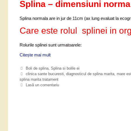
Splina – dimensiuni norma
Splina normala are in jur de 11cm (ax lung evaluat la ecogr
Care este rolul splinei in 
Rolurile splinei sunt urmatoarele:
Citește mai mult
D
u
r
C
Boli de splina
,
Splina si bolile ei
e
a
E
clinica sante bucuresti
,
diagnosticul de splina marita
,
mare est
r
splina marita tratament
t
t
e
i
Lasă un comentariu
e
g
c
a
o
h
i
r
e
n
i
t
s
i
e
t
a
n