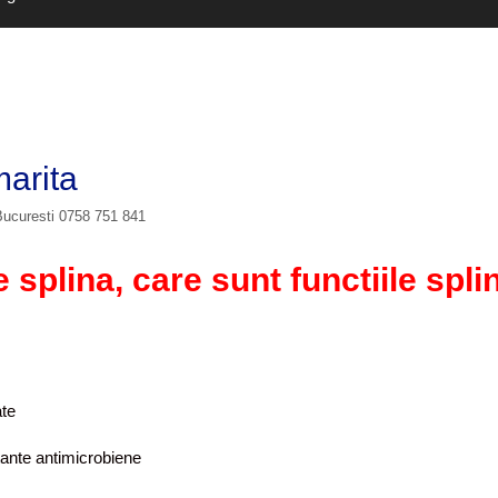
marita
 Bucuresti 0758 751 841
 splina, care sunt functiile spli
ate
tante antimicrobiene