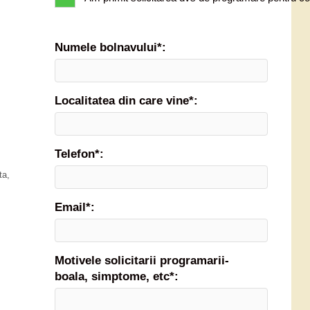
Numele bolnavului*:
Localitatea din care vine*:
Telefon*:
ta
,
Email*:
Motivele solicitarii programarii-
boala, simptome, etc*: