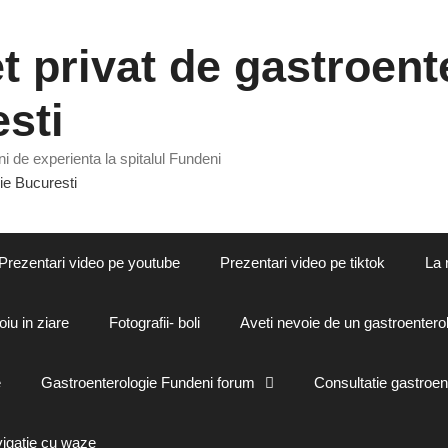
 privat de gastroente
sti
i de experienta la spitalul Fundeni
Prezentari video pe youtube
Prezentari video pe tiktok
La 
oiu in ziare
Fotografii- boli
Aveti nevoie de un gastroenterol
e
Gastroenterologie Fundeni forum
Consultatie gastroen
vigatie cu waze