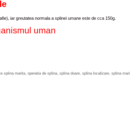
le
afie), iar greutatea normala a splinei umane este de cca 150g.
organismul uman
e splina marita
,
operatia de splina
,
splina doare
,
splina localizare
,
splina mari