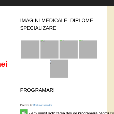
IMAGINI MEDICALE, DIPLOME
SPECIALIZARE
nei
PROGRAMARI
Powered by
Booking Calendar
06
- Am primit solicitarea dvs de programare pentru co