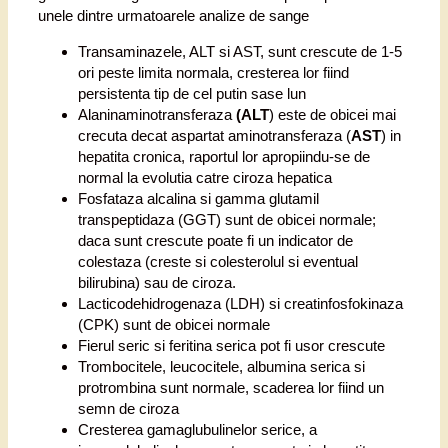
unele dintre urmatoarele analize de sange
Transaminazele, ALT si AST, sunt crescute de 1-5
ori peste limita normala, cresterea lor fiind
persistenta tip de cel putin sase lun
Alaninaminotransferaza
(ALT
) este de obicei mai
crecuta decat aspartat aminotransferaza (
AST
) in
hepatita cronica, raportul lor apropiindu-se de
normal la evolutia catre ciroza hepatica
Fosfataza alcalina si gamma glutamil
transpeptidaza (GGT) sunt de obicei normale;
daca sunt crescute poate fi un indicator de
colestaza (creste si colesterolul si eventual
bilirubina) sau de ciroza.
Lacticodehidrogenaza (LDH) si creatinfosfokinaza
(CPK) sunt de obicei normale
Fierul seric si feritina serica pot fi usor crescute
Trombocitele, leucocitele, albumina serica si
protrombina sunt normale, scaderea lor fiind un
semn de ciroza
Cresterea gamaglubulinelor serice, a