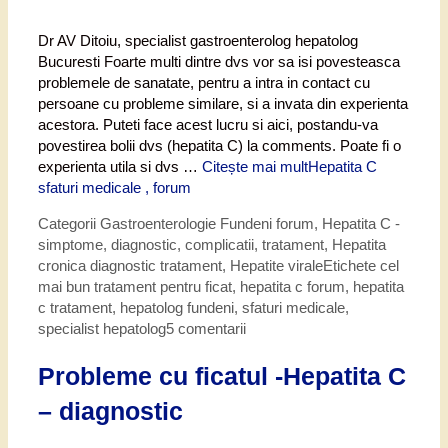
Dr AV Ditoiu, specialist gastroenterolog hepatolog
Bucuresti Foarte multi dintre dvs vor sa isi povesteasca
problemele de sanatate, pentru a intra in contact cu
persoane cu probleme similare, si a invata din experienta
acestora. Puteti face acest lucru si aici, postandu-va
povestirea bolii dvs (hepatita C) la comments. Poate fi o
experienta utila si dvs …
Citește mai mult
Hepatita C
sfaturi medicale , forum
Categorii
Gastroenterologie Fundeni forum
,
Hepatita C -
simptome, diagnostic, complicatii, tratament
,
Hepatita
cronica diagnostic tratament
,
Hepatite virale
Etichete
cel
mai bun tratament pentru ficat
,
hepatita c forum
,
hepatita
c tratament
,
hepatolog fundeni
,
sfaturi medicale
,
specialist hepatolog
5 comentarii
Probleme cu ficatul -Hepatita C
– diagnostic