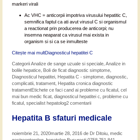
markeri virali
Ac VHC = anticorpii impotriva virusului hepatitic C,
semnifica faptul ca ati avut virusul C si organismul
a reactionat prin producerea de anticorpi; nu
insemna neaparat ca virusul mai exista in
organism si si ca se inmulteste
Citește mai mult
Diagnosticul hepatitei C
Categorii
Analize de sange uzuale si speciale
,
Analize in
bolile hepatice
,
Boli de ficat diagnostic simptome
,
Diagnosticul hepatitei
,
Hepatita C - simptome, diagnostic,
complicatii, tratament
,
Hepatita cronica diagnostic
tratament
Etichete
ce faci cand ai probleme cu ficatul
,
cel
mai bun medic ficat
,
diagnosticul hepatitei c
,
probleme cu
ficatul
,
specialist hepatolog
2 comentarii
Hepatita B sfaturi medicale
noiembrie 21, 2020
martie 28, 2016
de
Dr Ditoiu, medic
gastroenterolog, hepatolog Bucuresti 0758 751 841