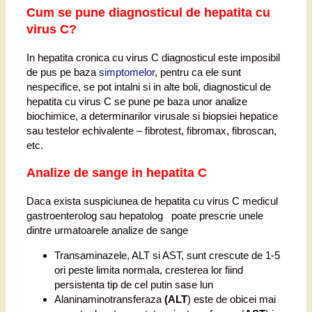
Cum se pune diagnosticul de hepatita cu
virus C?
In hepatita cronica cu virus C diagnosticul este imposibil
de pus pe baza
simptomelor
, pentru ca ele sunt
nespecifice, se pot intalni si in alte boli, diagnosticul de
hepatita cu virus C se pune pe baza unor analize
biochimice, a determinarilor virusale si biopsiei hepatice
sau testelor echivalente – fibrotest, fibromax, fibroscan,
etc.
Analize de sange in hepatita C
Daca exista suspiciunea de hepatita cu virus C medicul
gastroenterolog sau hepatolog poate prescrie unele
dintre urmatoarele analize de sange
Transaminazele, ALT si AST, sunt crescute de 1-5
ori peste limita normala, cresterea lor fiind
persistenta tip de cel putin sase lun
Alaninaminotransferaza
(ALT
) este de obicei mai