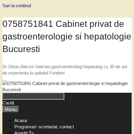
Sari la conținut
0758751841 Cabinet privat de
gastroenterologie si hepatologie
Bucuresti
Dr Ditoiu Alecse Valerian,gastroenterolog-hepatolog cu 30 de ani
de experienta la spitalul Fundeni
Caută
Meniu
Acasa
Programari -scretariat, contact
Aparitii Tv