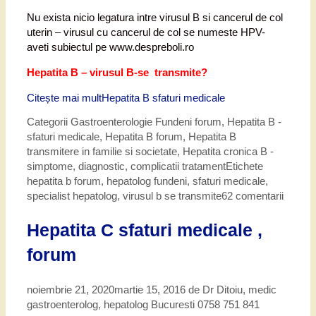
Nu exista nicio legatura intre virusul B si cancerul de col
uterin – virusul cu cancerul de col se numeste HPV-
aveti subiectul pe www.despreboli.ro
Hepatita B – virusul B-se transmite?
Citește mai mult
Hepatita B sfaturi medicale
Categorii
Gastroenterologie Fundeni forum
,
Hepatita B -
sfaturi medicale
,
Hepatita B forum
,
Hepatita B
transmitere in familie si societate
,
Hepatita cronica B -
simptome, diagnostic, complicatii tratament
Etichete
hepatita b forum
,
hepatolog fundeni
,
sfaturi medicale
,
specialist hepatolog
,
virusul b se transmite
62 comentarii
Hepatita C sfaturi medicale ,
forum
noiembrie 21, 2020
martie 15, 2016
de
Dr Ditoiu, medic
gastroenterolog, hepatolog Bucuresti 0758 751 841