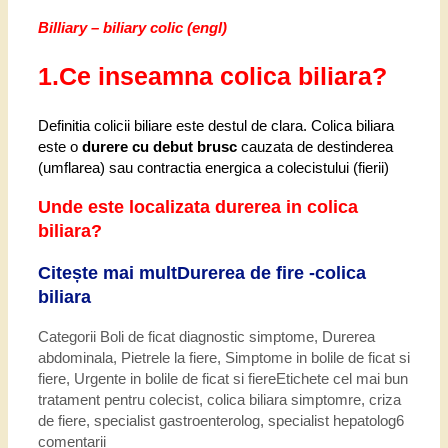
Billiary – biliary colic (engl)
1.Ce inseamna colica biliara?
Definitia colicii biliare este destul de clara. Colica biliara
este o
durere cu debut brusc
cauzata de destinderea
(umflarea) sau contractia energica a colecistului (fierii)
Unde este localizata durerea in colica
biliara?
Citește mai mult
Durerea de fire -colica
biliara
Categorii
Boli de ficat diagnostic simptome
,
Durerea
abdominala
,
Pietrele la fiere
,
Simptome in bolile de ficat si
fiere
,
Urgente in bolile de ficat si fiere
Etichete
cel mai bun
tratament pentru colecist
,
colica biliara simptomre
,
criza
de fiere
,
specialist gastroenterolog
,
specialist hepatolog
6
comentarii