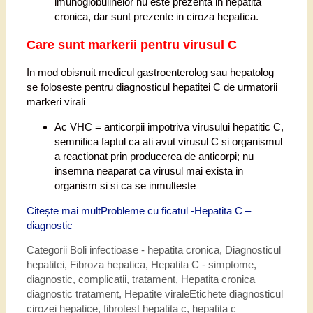
imunoglobulinelor nu este prezenta in hepatita
cronica, dar sunt prezente in ciroza hepatica.
Care sunt markerii pentru virusul C
In mod obisnuit medicul gastroenterolog sau hepatolog
se foloseste pentru diagnosticul hepatitei C de urmatorii
markeri virali
Ac VHC = anticorpii impotriva virusului hepatitic C,
semnifica faptul ca ati avut virusul C si organismul
a reactionat prin producerea de anticorpi; nu
insemna neaparat ca virusul mai exista in
organism si si ca se inmulteste
Citește mai mult
Probleme cu ficatul -Hepatita C –
diagnostic
Categorii
Boli infectioase - hepatita cronica
,
Diagnosticul
hepatitei
,
Fibroza hepatica
,
Hepatita C - simptome,
diagnostic, complicatii, tratament
,
Hepatita cronica
diagnostic tratament
,
Hepatite virale
Etichete
diagnosticul
cirozei hepatice
,
fibrotest hepatita c
,
hepatita c