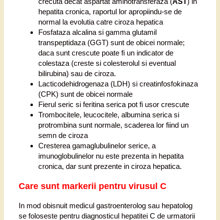
crecuta decat aspartat aminotransferaza (
AST
) in
hepatita cronica, raportul lor apropiindu-se de
normal la evolutia catre ciroza hepatica
Fosfataza alcalina si gamma glutamil
transpeptidaza (GGT) sunt de obicei normale;
daca sunt crescute poate fi un indicator de
colestaza (creste si colesterolul si eventual
bilirubina) sau de ciroza.
Lacticodehidrogenaza (LDH) si creatinfosfokinaza
(CPK) sunt de obicei normale
Fierul seric si feritina serica pot fi usor crescute
Trombocitele, leucocitele, albumina serica si
protrombina sunt normale, scaderea lor fiind un
semn de ciroza
Cresterea gamaglubulinelor serice, a
imunoglobulinelor nu este prezenta in hepatita
cronica, dar sunt prezente in ciroza hepatica.
Care sunt markerii pentru virusul C
In mod obisnuit medicul gastroenterolog sau hepatolog
se foloseste pentru diagnosticul hepatitei C de urmatorii