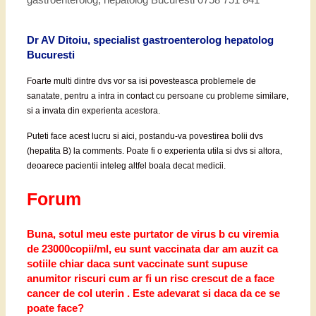
Dr AV Ditoiu, specialist gastroenterolog hepatolog
Bucuresti
Foarte multi dintre dvs vor sa isi povesteasca problemele de
sanatate, pentru a intra in contact cu persoane cu probleme similare,
si a invata din experienta acestora.
Puteti face acest lucru si aici, postandu-va povestirea bolii dvs
(hepatita B) la comments. Poate fi o experienta utila si dvs si altora,
deoarece pacientii inteleg altfel boala decat medicii.
Forum
Buna, sotul meu este purtator de virus b cu viremia
de 23000copii/ml, eu sunt vaccinata dar am auzit ca
sotiile chiar daca sunt vaccinate sunt supuse
anumitor riscuri cum ar fi un risc crescut de a face
cancer de col uterin . Este adevarat si daca da ce se
poate face?