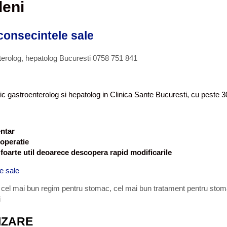
deni
consecintele sale
terolog, hepatolog Bucuresti 0758 751 841
 gastroenterolog si hepatolog in Clinica Sante Bucuresti, cu peste 30 
entar
 operatie
oarte util deoarece descopera rapid modificarile
e sale
e
cel mai bun regim pentru stomac
,
cel mai bun tratament pentru stom
i
IZARE