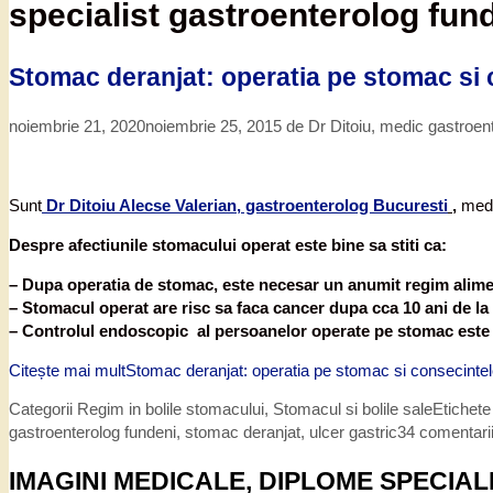
specialist gastroenterolog fun
Stomac deranjat: operatia pe stomac si 
noiembrie 21, 2020
noiembrie 25, 2015
de
Dr Ditoiu, medic gastroen
Sunt
Dr Ditoiu Alecse Valerian, gastroenterolog Bucuresti
,
medic
Despre afectiunile stomacului operat este bine sa stiti ca:
– Dupa operatia de stomac, este necesar un anumit regim alim
– Stomacul operat are risc sa faca cancer dupa cca 10 ani de la
– Controlul endoscopic al persoanelor operate pe stomac este f
Citește mai mult
Stomac deranjat: operatia pe stomac si consecintel
Categorii
Regim in bolile stomacului
,
Stomacul si bolile sale
Etichet
gastroenterolog fundeni
,
stomac deranjat
,
ulcer gastric
34 comentari
IMAGINI MEDICALE, DIPLOME SPECIAL