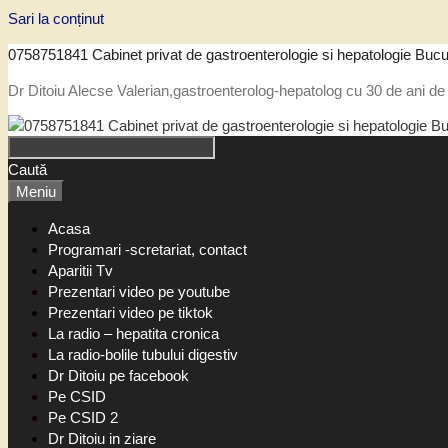
Sari la conținut
0758751841 Cabinet privat de gastroenterologie si hepatologie Bucu
Dr Ditoiu Alecse Valerian,gastroenterolog-hepatolog cu 30 de ani de 
Caută
Meniu
Acasa
Programari -scretariat, contact
Aparitii Tv
Prezentari video pe youtube
Prezentari video pe tiktok
La radio – hepatita cronica
La radio-bolile tubului digestiv
Dr Ditoiu pe facebook
Pe CSID
Pe CSID 2
Dr Ditoiu in ziare