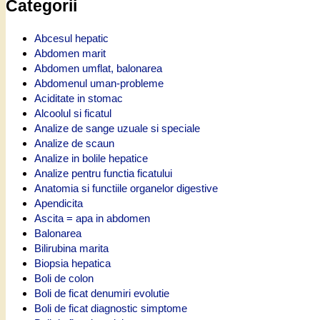
Categorii
Abcesul hepatic
Abdomen marit
Abdomen umflat, balonarea
Abdomenul uman-probleme
Aciditate in stomac
Alcoolul si ficatul
Analize de sange uzuale si speciale
Analize de scaun
Analize in bolile hepatice
Analize pentru functia ficatului
Anatomia si functiile organelor digestive
Apendicita
Ascita = apa in abdomen
Balonarea
Bilirubina marita
Biopsia hepatica
Boli de colon
Boli de ficat denumiri evolutie
Boli de ficat diagnostic simptome